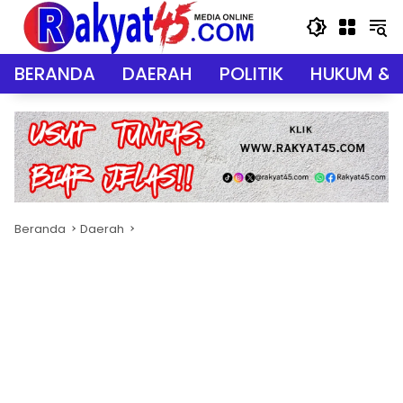
Langsung
ke
konten
BERANDA
DAERAH
POLITIK
HUKUM & 
Beranda
Daerah