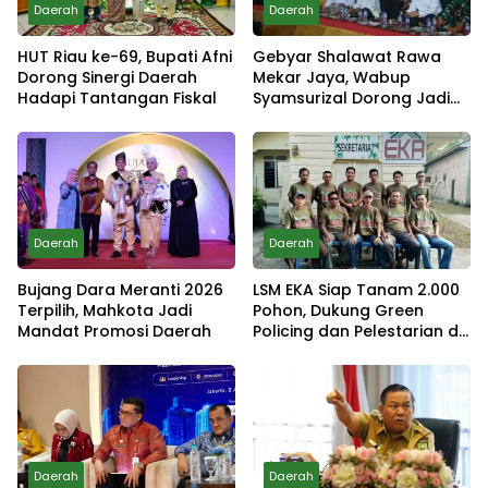
Daerah
Daerah
HUT Riau ke-69, Bupati Afni
Gebyar Shalawat Rawa
Dorong Sinergi Daerah
Mekar Jaya, Wabup
Hadapi Tantangan Fiskal
Syamsurizal Dorong Jadi
Tradisi
Daerah
Daerah
Bujang Dara Meranti 2026
LSM EKA Siap Tanam 2.000
Terpilih, Mahkota Jadi
Pohon, Dukung Green
Mandat Promosi Daerah
Policing dan Pelestarian di
Meranti
Daerah
Daerah