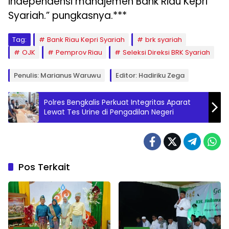
independensi manajemen Bank Riau Kepri
Syariah.” pungkasnya.***
Tag:
Bank Riau Kepri Syariah
brk syariah
OJK
Pemprov Riau
Seleksi Direksi BRK Syariah
Penulis: Marianus Waruwu
Editor: Hadiriku Zega
Polres Bengkalis Perkuat Integritas Aparat
Lewat Tes Urine di Pengadilan Negeri
Pos Terkait