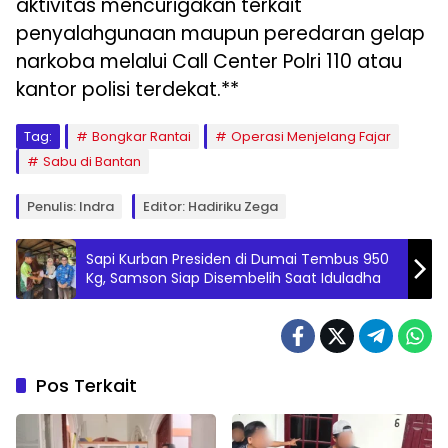
aktivitas mencurigakan terkait
penyalahgunaan maupun peredaran gelap
narkoba melalui Call Center Polri 110 atau
kantor polisi terdekat.**
Tag:
Bongkar Rantai
Operasi Menjelang Fajar
Sabu di Bantan
Penulis: Indra
Editor: Hadiriku Zega
Sapi Kurban Presiden di Dumai Tembus 950
Kg, Samson Siap Disembelih Saat Iduladha
Pos Terkait