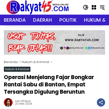
Langsung
ke
konten
BERANDA
DAERAH
POLITIK
HUKUM & 
Beranda
Hukum & Kriminal
Hukum & Kriminal
Operasi Menjelang Fajar Bongkar
Rantai Sabu di Bantan, Empat
Tersangka Digulung Beruntun
Leni Widiya
20 Mei 2026