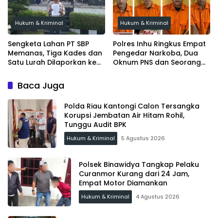
Hukum & Kriminal
Hukum & Kriminal
Sengketa Lahan PT SBP
Polres Inhu Ringkus Empat
Memanas, Tiga Kades dan
Pengedar Narkoba, Dua
Satu Lurah Dilaporkan ke
Oknum PNS dan Seorang
Kejari Inhu
Satpam Ditangkap
Baca Juga
Polda Riau Kantongi Calon Tersangka
Korupsi Jembatan Air Hitam Rohil,
Tunggu Audit BPK
Hukum & Kriminal
5 Agustus 2026
Polsek Binawidya Tangkap Pelaku
Curanmor Kurang dari 24 Jam,
Empat Motor Diamankan
Hukum & Kriminal
4 Agustus 2026