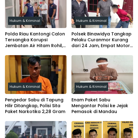
Hukum & Kriminal
Hukum & Kriminal
Polda Riau Kantongi Calon
Polsek Binawidya Tangkap
Tersangka Korupsi
Pelaku Curanmor Kurang
Jembatan Air Hitam Rohil,
dari 24 Jam, Empat Motor
Tunggu Audit BPK
Diamankan
Hukum & Kriminal
Hukum & Kriminal
Pengedar Sabu di Tapung
Enam Paket Sabu
Hilir Ditangkap, Polisi Sita
Mengantar Polisi ke Jejak
Paket Narkotika 2,28 Gram
Pemasok di Mandau