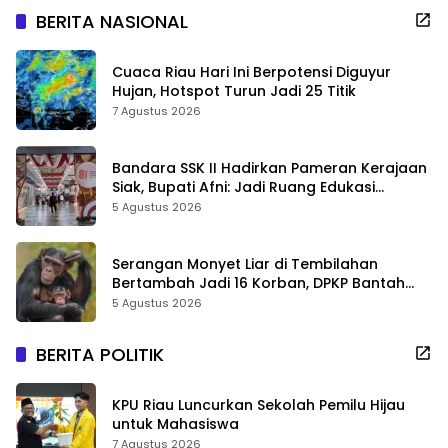
BERITA NASIONAL
Cuaca Riau Hari Ini Berpotensi Diguyur
Hujan, Hotspot Turun Jadi 25 Titik
7 Agustus 2026
Bandara SSK II Hadirkan Pameran Kerajaan
Siak, Bupati Afni: Jadi Ruang Edukasi
Sejarah Riau
5 Agustus 2026
Serangan Monyet Liar di Tembilahan
Bertambah Jadi 16 Korban, DPKP Bantah
Video Gerombolan Viral
5 Agustus 2026
BERITA POLITIK
KPU Riau Luncurkan Sekolah Pemilu Hijau
untuk Mahasiswa
7 Agustus 2026