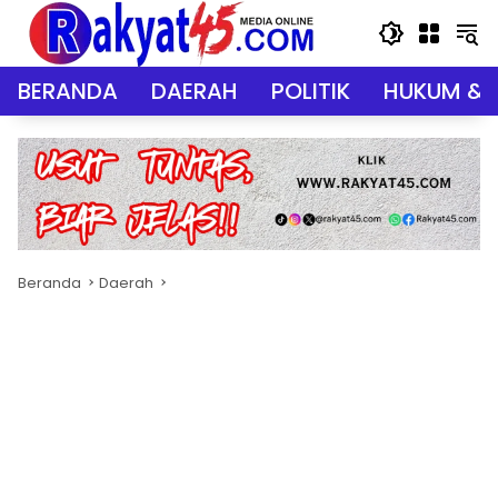
Langsung
ke
konten
BERANDA
DAERAH
POLITIK
HUKUM & 
Beranda
Daerah