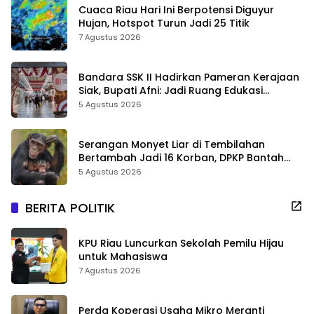
Cuaca Riau Hari Ini Berpotensi Diguyur
Hujan, Hotspot Turun Jadi 25 Titik
7 Agustus 2026
Bandara SSK II Hadirkan Pameran Kerajaan
Siak, Bupati Afni: Jadi Ruang Edukasi
Sejarah Riau
5 Agustus 2026
Serangan Monyet Liar di Tembilahan
Bertambah Jadi 16 Korban, DPKP Bantah
Video Gerombolan Viral
5 Agustus 2026
BERITA POLITIK
KPU Riau Luncurkan Sekolah Pemilu Hijau
untuk Mahasiswa
7 Agustus 2026
Perda Koperasi Usaha Mikro Meranti