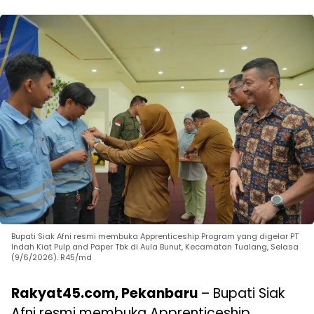
Bupati Siak Afni resmi membuka Apprenticeship Program yang digelar PT
Indah Kiat Pulp and Paper Tbk di Aula Bunut, Kecamatan Tualang, Selasa
(9/6/2026). R45/md
Rakyat45.com, Pekanbaru
– Bupati Siak
Afni resmi membuka Apprenticeship