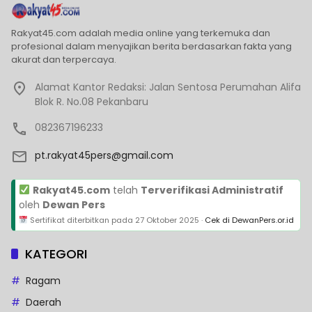
Rakyat45.com adalah media online yang terkemuka dan
profesional dalam menyajikan berita berdasarkan fakta yang
akurat dan terpercaya.
Alamat Kantor Redaksi: Jalan Sentosa Perumahan Alifa
Blok R. No.08 Pekanbaru
082367196233
pt.rakyat45pers@gmail.com
Rakyat45.com
telah
Terverifikasi Administratif
oleh
Dewan Pers
Sertifikat diterbitkan pada
27 Oktober 2025
·
Cek di DewanPers.or.id
KATEGORI
Ragam
Daerah