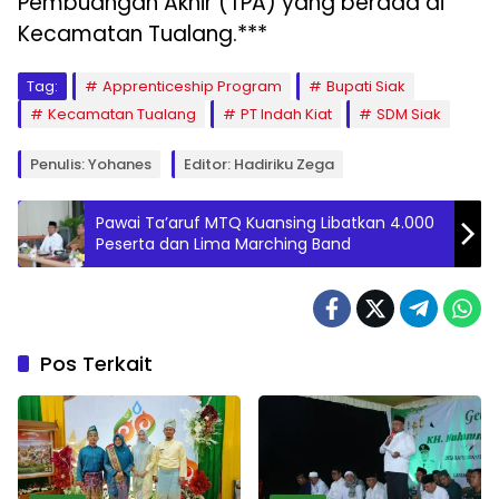
Pembuangan Akhir (TPA) yang berada di
Kecamatan Tualang.***
Tag:
Apprenticeship Program
Bupati Siak
Kecamatan Tualang
PT Indah Kiat
SDM Siak
Penulis: Yohanes
Editor: Hadiriku Zega
Pawai Ta’aruf MTQ Kuansing Libatkan 4.000
Peserta dan Lima Marching Band
Pos Terkait