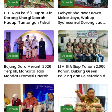
Daerah
Daerah
HUT Riau ke-69, Bupati Afni
Gebyar Shalawat Rawa
Dorong Sinergi Daerah
Mekar Jaya, Wabup
Hadapi Tantangan Fiskal
Syamsurizal Dorong Jadi
Tradisi
Daerah
Daerah
Bujang Dara Meranti 2026
LSM EKA Siap Tanam 2.000
Terpilih, Mahkota Jadi
Pohon, Dukung Green
Mandat Promosi Daerah
Policing dan Pelestarian di
Meranti
Daerah
Daerah