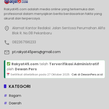
Rakyat45.com adalah media online yang terkemuka dan
profesional dalam menyajikan berita berdasarkan fakta yang
akurat dan terpercaya.
Alamat Kantor Redaksi: Jalan Sentosa Perumahan Alifa
Blok R. No.08 Pekanbaru
082367196233
pt.rakyat45pers@gmail.com
Rakyat45.com
telah
Terverifikasi Administratif
oleh
Dewan Pers
Sertifikat diterbitkan pada
27 Oktober 2025
·
Cek di DewanPers.or.id
KATEGORI
Ragam
Daerah