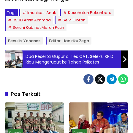
Tag:
Imunisasi Anak
Kesehatan Pekanbaru
RSUD Arifin Achmad
Selvi Gibran
Seruni Kabinet Merah Putih
Penulis: Yohanes
Editor: Hadiriku Zega
Dua Peserta Gugur di Tes CAT, Seleksi KPID
Riau Mengerucut ke Tahap Psikotes
Pos Terkait
Daerah
Daerah