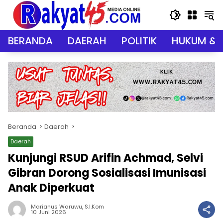
Langsung
ke
konten
BERANDA
DAERAH
POLITIK
HUKUM & 
Beranda
Daerah
Daerah
Kunjungi RSUD Arifin Achmad, Selvi
Gibran Dorong Sosialisasi Imunisasi
Anak Diperkuat
Marianus Waruwu, S.I.Kom
10 Juni 2026