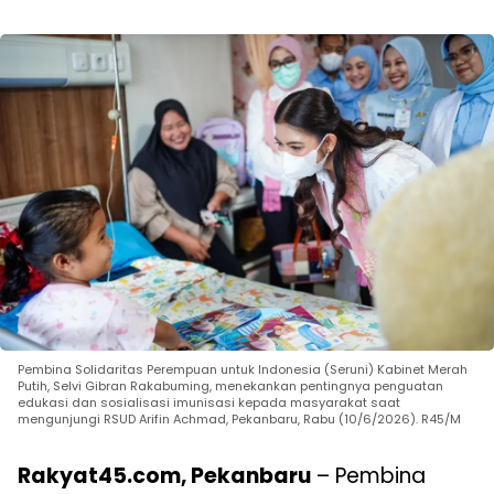
Pembina Solidaritas Perempuan untuk Indonesia (Seruni) Kabinet Merah
Putih, Selvi Gibran Rakabuming, menekankan pentingnya penguatan
edukasi dan sosialisasi imunisasi kepada masyarakat saat
mengunjungi RSUD Arifin Achmad, Pekanbaru, Rabu (10/6/2026). R45/M
Rakyat45.com, Pekanbaru
– Pembina