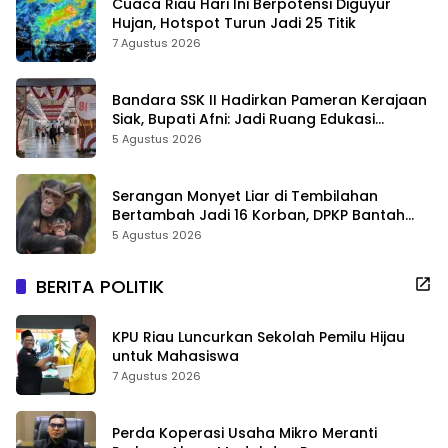
Cuaca Riau Hari Ini Berpotensi Diguyur
Hujan, Hotspot Turun Jadi 25 Titik
7 Agustus 2026
Bandara SSK II Hadirkan Pameran Kerajaan
Siak, Bupati Afni: Jadi Ruang Edukasi
Sejarah Riau
5 Agustus 2026
Serangan Monyet Liar di Tembilahan
Bertambah Jadi 16 Korban, DPKP Bantah
Video Gerombolan Viral
5 Agustus 2026
BERITA POLITIK
KPU Riau Luncurkan Sekolah Pemilu Hijau
untuk Mahasiswa
7 Agustus 2026
Perda Koperasi Usaha Mikro Meranti