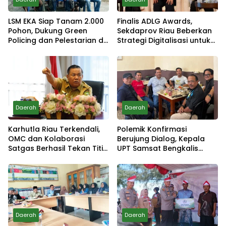
LSM EKA Siap Tanam 2.000
Finalis ADLG Awards,
Pohon, Dukung Green
Sekdaprov Riau Beberkan
Policing dan Pelestarian di
Strategi Digitalisasi untuk
Meranti
Tingkatkan Layanan Publik
Daerah
Daerah
Karhutla Riau Terkendali,
Polemik Konfirmasi
OMC dan Kolaborasi
Berujung Dialog, Kepala
Satgas Berhasil Tekan Titik
UPT Samsat Bengkalis
Api
Minta Maaf
Daerah
Daerah