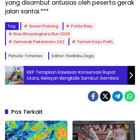
yang disambut antusias oleh peserta gerak
jalan santai.***
Tag:
Green Policing
Polda Riau
Riau Bhayangkara Run 2026
Semarak Pekanbaru 242
Taman Kayu Putih
Penulis: Yohanes
Editor: Hadiriku Zega
KKP Tetapkan Kawasan Konservasi Rupat
Utara, Nelayan Bengkalis Sambut Gembira
Pos Terkait