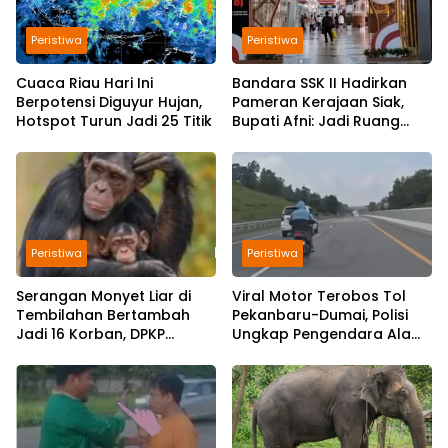
Peristiwa
Peristiwa
Cuaca Riau Hari Ini
Bandara SSK II Hadirkan
Berpotensi Diguyur Hujan,
Pameran Kerajaan Siak,
Hotspot Turun Jadi 25 Titik
Bupati Afni: Jadi Ruang
Edukasi Sejarah Riau
Peristiwa
Peristiwa
Serangan Monyet Liar di
Viral Motor Terobos Tol
Tembilahan Bertambah
Pekanbaru-Dumai, Polisi
Jadi 16 Korban, DPKP
Ungkap Pengendara Alami
Bantah Video Gerombolan
Gangguan Usai
Viral
Kecelakaan