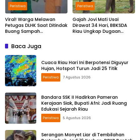
Peristiwa
Peristiwa
Viral! Warga Melawan
Gajah Jovi Mati Usai
Petugas DLHK Saat Ditindak
Dirawat 34 Hari, BBKSDA
Buang Sampah
Riau Ungkap Dugaan
Sembarangan di
Penyebabnya
Pekanbaru
Baca Juga
Cuaca Riau Hari Ini Berpotensi Diguyur
Hujan, Hotspot Turun Jadi 25 Titik
Peristiwa
7 Agustus 2026
Bandara SSK II Hadirkan Pameran
Kerajaan Siak, Bupati Afni: Jadi Ruang
Edukasi Sejarah Riau
Peristiwa
5 Agustus 2026
Serangan Monyet Liar di Tembilahan