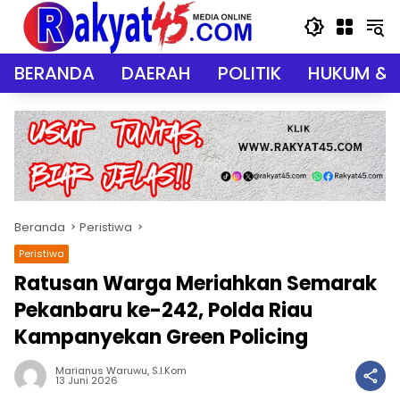
Langsung
ke
konten
BERANDA
DAERAH
POLITIK
HUKUM & 
Beranda
Peristiwa
Peristiwa
Ratusan Warga Meriahkan Semarak
Pekanbaru ke-242, Polda Riau
Kampanyekan Green Policing
Marianus Waruwu, S.I.Kom
13 Juni 2026