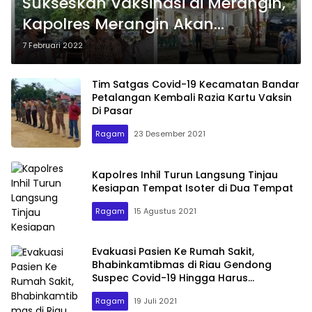
Sukseskan Vaksinasi di Merangin,
Kapolres Merangin Akan
Direncanakan Vaksinasi Booster
7 Februari 2022
Untuk Personil Polres Merangin
Tim Satgas Covid-19 Kecamatan Bandar
Petalangan Kembali Razia Kartu Vaksin
Di Pasar
Ragam
23 Desember 2021
Kapolres Inhil Turun Langsung Tinjau
Kesiapan Tempat Isoter di Dua Tempat
Ragam
15 Agustus 2021
Evakuasi Pasien Ke Rumah Sakit,
Bhabinkamtibmas di Riau Gendong
Suspec Covid-19 Hingga Harus
Nyeberangi Sungai
Ragam
19 Juli 2021