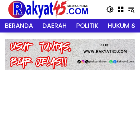
Langsung
ke
konten
BERANDA
DAERAH
POLITIK
HUKUM & 