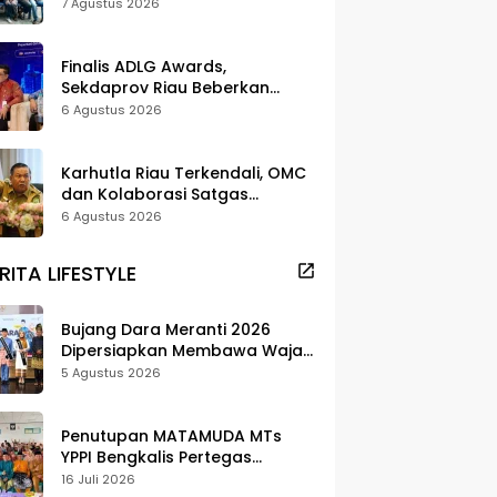
dan Pelestarian di Meranti
7 Agustus 2026
Finalis ADLG Awards,
Sekdaprov Riau Beberkan
Strategi Digitalisasi untuk
6 Agustus 2026
Tingkatkan Layanan Publik
Karhutla Riau Terkendali, OMC
dan Kolaborasi Satgas
Berhasil Tekan Titik Api
6 Agustus 2026
RITA LIFESTYLE
Bujang Dara Meranti 2026
Dipersiapkan Membawa Wajah
Daerah ke Publik
5 Agustus 2026
Penutupan MATAMUDA MTs
YPPI Bengkalis Pertegas
Pendidikan Berbasis Adat dan
16 Juli 2026