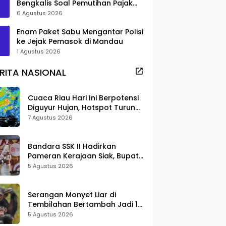
Bengkalis Soal Pemutihan Pajak
Disorot
6 Agustus 2026
Enam Paket Sabu Mengantar Polisi
ke Jejak Pemasok di Mandau
1 Agustus 2026
RITA NASIONAL
Cuaca Riau Hari Ini Berpotensi
Diguyur Hujan, Hotspot Turun
Jadi 25 Titik
7 Agustus 2026
Bandara SSK II Hadirkan
Pameran Kerajaan Siak, Bupati
Afni: Jadi Ruang Edukasi
5 Agustus 2026
Sejarah Riau
Serangan Monyet Liar di
Tembilahan Bertambah Jadi 16
Korban, DPKP Bantah Video
5 Agustus 2026
Gerombolan Viral