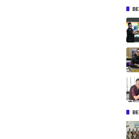
BE
BE