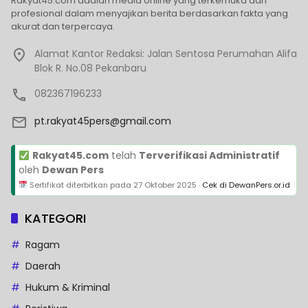
Rakyat45.com adalah media online yang terkemuka dan
profesional dalam menyajikan berita berdasarkan fakta yang
akurat dan terpercaya.
Alamat Kantor Redaksi: Jalan Sentosa Perumahan Alifa
Blok R. No.08 Pekanbaru
082367196233
pt.rakyat45pers@gmail.com
Rakyat45.com
telah
Terverifikasi Administratif
oleh
Dewan Pers
Sertifikat diterbitkan pada
27 Oktober 2025
·
Cek di DewanPers.or.id
KATEGORI
Ragam
Daerah
Hukum & Kriminal