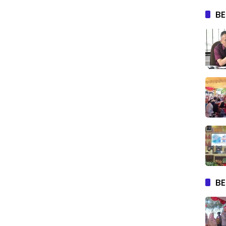
BE
BE