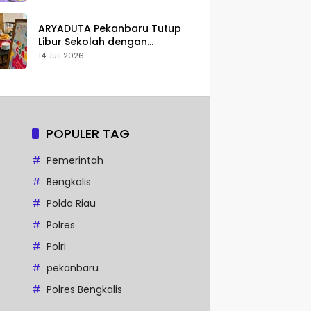
Karakter
ARYADUTA Pekanbaru Tutup
Libur Sekolah dengan
Pengalaman Staycation
14 Juli 2026
Keluarga
POPULER TAG
Pemerintah
Bengkalis
Polda Riau
Polres
Polri
pekanbaru
Polres Bengkalis