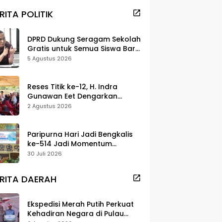
RITA POLITIK
DPRD Dukung Seragam Sekolah
Gratis untuk Semua Siswa Baru,
Minta Rehab Sekolah Jangan
5 Agustus 2026
Dikurangi
Reses Titik ke-12, H. Indra
Gunawan Eet Dengarkan
Aspirasi Senggoro
2 Agustus 2026
Paripurna Hari Jadi Bengkalis
ke-514 Jadi Momentum
Perkuat Persatuan dan
30 Juli 2026
Marwah Negeri
RITA DAERAH
Ekspedisi Merah Putih Perkuat
Kehadiran Negara di Pulau