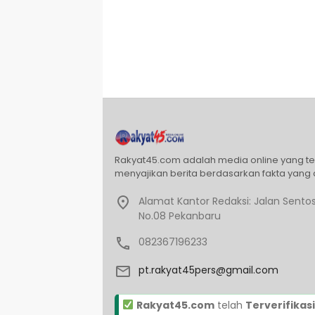
Rakyat45.com adalah media online yang t
menyajikan berita berdasarkan fakta yang 
Alamat Kantor Redaksi: Jalan Sentos
No.08 Pekanbaru
082367196233
pt.rakyat45pers@gmail.com
Rakyat45.com
telah
Terverifikasi