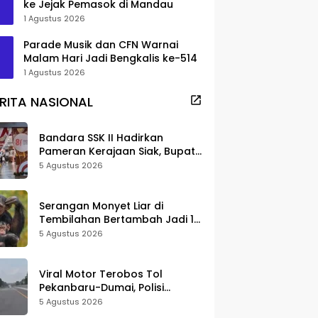
ke Jejak Pemasok di Mandau
1 Agustus 2026
Parade Musik dan CFN Warnai
Malam Hari Jadi Bengkalis ke-514
1 Agustus 2026
RITA NASIONAL
Bandara SSK II Hadirkan
Pameran Kerajaan Siak, Bupati
Afni: Jadi Ruang Edukasi
5 Agustus 2026
Sejarah Riau
Serangan Monyet Liar di
Tembilahan Bertambah Jadi 16
Korban, DPKP Bantah Video
5 Agustus 2026
Gerombolan Viral
Viral Motor Terobos Tol
Pekanbaru-Dumai, Polisi
Ungkap Pengendara Alami
5 Agustus 2026
Gangguan Usai Kecelakaan