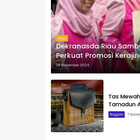
Ekbis
Dekranasda Riau Sambu
Perkuat Promosi Kerajin
28 November 2024
Tas Mewah 
Tamadun A
Ragam
7 Nove