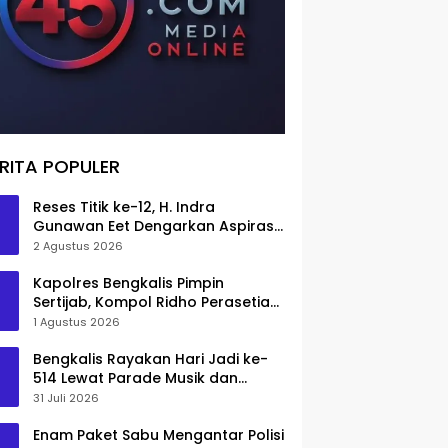
RITA POPULER
Reses Titik ke-12, H. Indra
Gunawan Eet Dengarkan Aspirasi
Senggoro
2 Agustus 2026
Kapolres Bengkalis Pimpin
Sertijab, Kompol Ridho Perasetia
Jadi Wakapolres
1 Agustus 2026
Bengkalis Rayakan Hari Jadi ke-
514 Lewat Parade Musik dan
Pameran Kuliner
31 Juli 2026
Enam Paket Sabu Mengantar Polisi