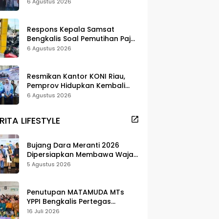
Terluar Rupat
6 Agustus 2026
Respons Kepala Samsat
Bengkalis Soal Pemutihan Pajak
Disorot
6 Agustus 2026
Resmikan Kantor KONI Riau,
Pemprov Hidupkan Kembali
Kawasan Stadion Utama
6 Agustus 2026
RITA LIFESTYLE
Bujang Dara Meranti 2026
Dipersiapkan Membawa Wajah
Daerah ke Publik
5 Agustus 2026
Penutupan MATAMUDA MTs
YPPI Bengkalis Pertegas
Pendidikan Berbasis Adat dan
16 Juli 2026