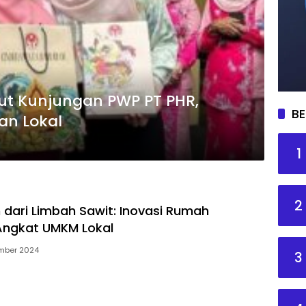
t Kunjungan PWP PT PHR,
BE
an Lokal
1
2
dari Limbah Sawit: Inovasi Rumah
ngkat UMKM Lokal
mber 2024
3