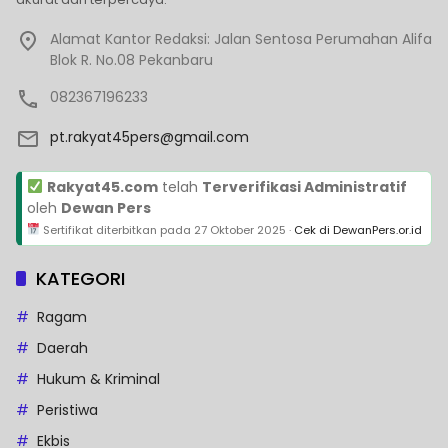
Alamat Kantor Redaksi: Jalan Sentosa Perumahan Alifa
Blok R. No.08 Pekanbaru
082367196233
pt.rakyat45pers@gmail.com
Rakyat45.com
telah
Terverifikasi Administratif
oleh
Dewan Pers
Sertifikat diterbitkan pada
27 Oktober 2025
·
Cek di DewanPers.or.id
KATEGORI
Ragam
Daerah
Hukum & Kriminal
Peristiwa
Ekbis