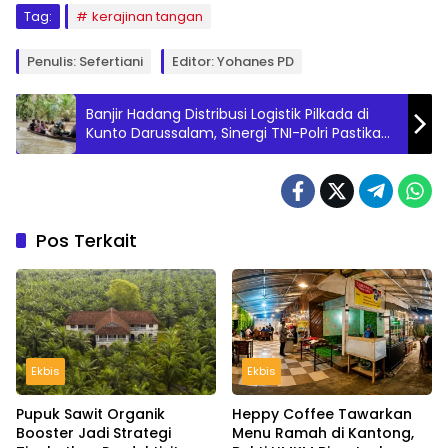
Tag:
kerajinan tangan
Penulis: Sefertiani
Editor: Yohanes PD
Banjir Hadang Distribusi Logistik Pilkada di
Kunto Darussalam, Sinergi TNI-Polri Pastikan
Kelancaran
Pos Terkait
Ekbis
Ekbis
Pupuk Sawit Organik
Heppy Coffee Tawarkan
Booster Jadi Strategi
Menu Ramah di Kantong,