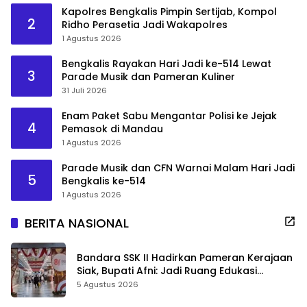
Kapolres Bengkalis Pimpin Sertijab, Kompol
2
Ridho Perasetia Jadi Wakapolres
1 Agustus 2026
Bengkalis Rayakan Hari Jadi ke-514 Lewat
3
Parade Musik dan Pameran Kuliner
31 Juli 2026
Enam Paket Sabu Mengantar Polisi ke Jejak
4
Pemasok di Mandau
1 Agustus 2026
Parade Musik dan CFN Warnai Malam Hari Jadi
5
Bengkalis ke-514
1 Agustus 2026
BERITA NASIONAL
Bandara SSK II Hadirkan Pameran Kerajaan
Siak, Bupati Afni: Jadi Ruang Edukasi
Sejarah Riau
5 Agustus 2026