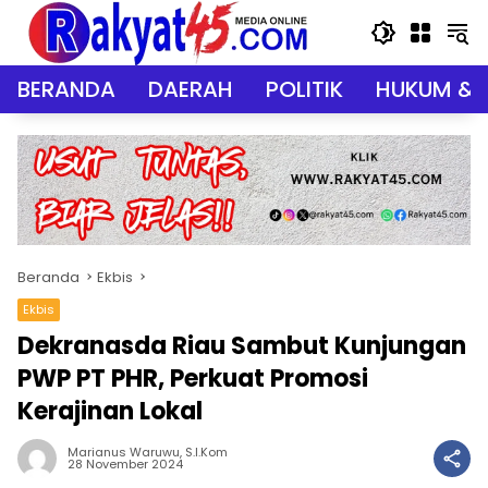
Langsung
ke
konten
BERANDA
DAERAH
POLITIK
HUKUM & 
Beranda
Ekbis
Ekbis
Dekranasda Riau Sambut Kunjungan
PWP PT PHR, Perkuat Promosi
Kerajinan Lokal
Marianus Waruwu, S.I.Kom
28 November 2024