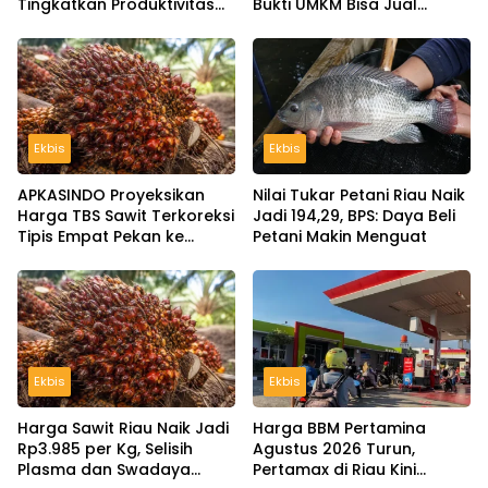
Tingkatkan Produktivitas
Bukti UMKM Bisa Jual
Kebun, Ini Manfaat dan
Murah tanpa Tinggalkan
Panduan Pemupukannya
Kualitas
Ekbis
Ekbis
APKASINDO Proyeksikan
Nilai Tukar Petani Riau Naik
Harga TBS Sawit Terkoreksi
Jadi 194,29, BPS: Daya Beli
Tipis Empat Pekan ke
Petani Makin Menguat
Depan
Ekbis
Ekbis
Harga Sawit Riau Naik Jadi
Harga BBM Pertamina
Rp3.985 per Kg, Selisih
Agustus 2026 Turun,
Plasma dan Swadaya
Pertamax di Riau Kini