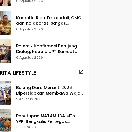
Strategi Digitalisasi untuk
6 Agustus 2026
Tingkatkan Layanan Publik
Karhutla Riau Terkendali, OMC
dan Kolaborasi Satgas
Berhasil Tekan Titik Api
6 Agustus 2026
Polemik Konfirmasi Berujung
Dialog, Kepala UPT Samsat
Bengkalis Minta Maaf
6 Agustus 2026
RITA LIFESTYLE
Bujang Dara Meranti 2026
Dipersiapkan Membawa Wajah
Daerah ke Publik
5 Agustus 2026
Penutupan MATAMUDA MTs
YPPI Bengkalis Pertegas
Pendidikan Berbasis Adat dan
16 Juli 2026