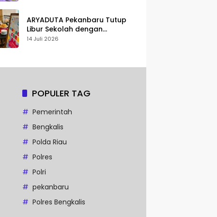
Karakter
ARYADUTA Pekanbaru Tutup
Libur Sekolah dengan
Pengalaman Staycation
14 Juli 2026
Keluarga
POPULER TAG
Pemerintah
Bengkalis
Polda Riau
Polres
Polri
pekanbaru
Polres Bengkalis