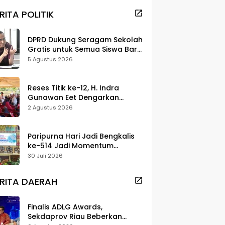
RITA POLITIK
DPRD Dukung Seragam Sekolah
Gratis untuk Semua Siswa Baru,
Minta Rehab Sekolah Jangan
5 Agustus 2026
Dikurangi
Reses Titik ke-12, H. Indra
Gunawan Eet Dengarkan
Aspirasi Senggoro
2 Agustus 2026
Paripurna Hari Jadi Bengkalis
ke-514 Jadi Momentum
Perkuat Persatuan dan
30 Juli 2026
Marwah Negeri
RITA DAERAH
Finalis ADLG Awards,
Sekdaprov Riau Beberkan