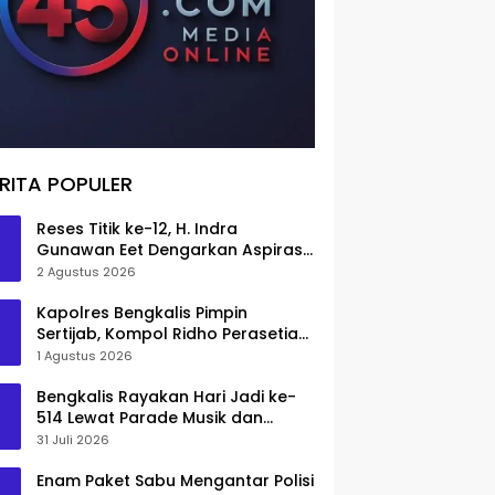
RITA POPULER
Reses Titik ke-12, H. Indra
Gunawan Eet Dengarkan Aspirasi
Senggoro
2 Agustus 2026
Kapolres Bengkalis Pimpin
Sertijab, Kompol Ridho Perasetia
Jadi Wakapolres
1 Agustus 2026
Bengkalis Rayakan Hari Jadi ke-
514 Lewat Parade Musik dan
Pameran Kuliner
31 Juli 2026
Enam Paket Sabu Mengantar Polisi