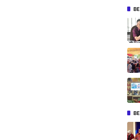
BE
BE