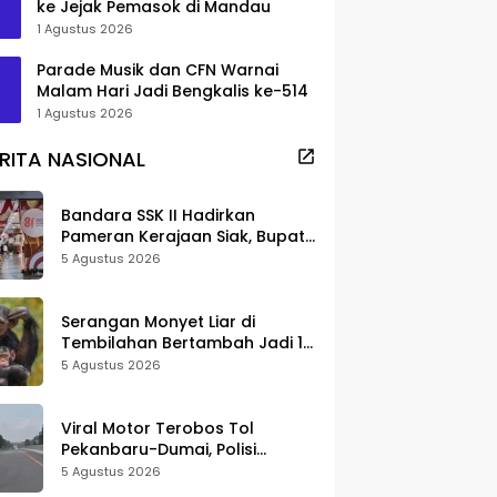
ke Jejak Pemasok di Mandau
1 Agustus 2026
Parade Musik dan CFN Warnai
Malam Hari Jadi Bengkalis ke-514
1 Agustus 2026
RITA NASIONAL
Bandara SSK II Hadirkan
Pameran Kerajaan Siak, Bupati
Afni: Jadi Ruang Edukasi
5 Agustus 2026
Sejarah Riau
Serangan Monyet Liar di
Tembilahan Bertambah Jadi 16
Korban, DPKP Bantah Video
5 Agustus 2026
Gerombolan Viral
Viral Motor Terobos Tol
Pekanbaru-Dumai, Polisi
Ungkap Pengendara Alami
5 Agustus 2026
Gangguan Usai Kecelakaan