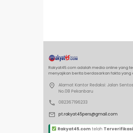
Rakyat45.com adalah media online yang t
menyajikan berita berdasarkan fakta yang 
Alamat Kantor Redaksi: Jalan Sentos
No.08 Pekanbaru
082367196233
pt.rakyat45pers@gmail.com
Rakyat45.com
telah
Terverifikasi