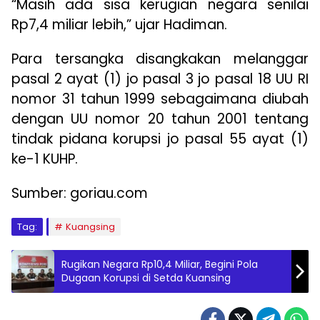
“Masih ada sisa kerugian negara senilai
Rp7,4 miliar lebih,” ujar Hadiman.
Para tersangka disangkakan melanggar
pasal 2 ayat (1) jo pasal 3 jo pasal 18 UU RI
nomor 31 tahun 1999 sebagaimana diubah
dengan UU nomor 20 tahun 2001 tentang
tindak pidana korupsi jo pasal 55 ayat (1)
ke-1 KUHP.
Sumber: goriau.com
Tag:
Kuangsing
Rugikan Negara Rp10,4 Miliar, Begini Pola
Dugaan Korupsi di Setda Kuansing