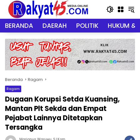
Langsung
ke
konten
BERANDA
DAERAH
POLITIK
HUKUM & 
Beranda
Ragam
Ragam
Dugaan Korupsi Setda Kuansing,
Mantan Plt Sekda dan Empat
Pejabat Lainnya Ditetapkan
Tersangka
Marianus Waruwu, S.I.Kom