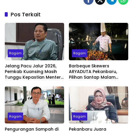
Pos Terkait
Ragam
Ragam
Jelang Pacu Jalur 2026,
Barbeque Skewers
Pemkab Kuansing Masih
ARYADUTA Pekanbaru,
Tunggu Kepastian Menteri
Pilihan Santap Malam
untuk Buka Festival
Minggu dengan Live Music
Ragam
Ragam
Pengurangan Sampah di
Pekanbaru Juara