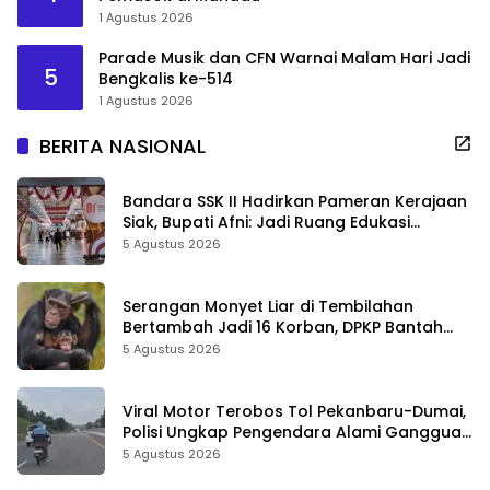
1 Agustus 2026
Parade Musik dan CFN Warnai Malam Hari Jadi
5
Bengkalis ke-514
1 Agustus 2026
BERITA NASIONAL
Bandara SSK II Hadirkan Pameran Kerajaan
Siak, Bupati Afni: Jadi Ruang Edukasi
Sejarah Riau
5 Agustus 2026
Serangan Monyet Liar di Tembilahan
Bertambah Jadi 16 Korban, DPKP Bantah
Video Gerombolan Viral
5 Agustus 2026
Viral Motor Terobos Tol Pekanbaru-Dumai,
Polisi Ungkap Pengendara Alami Gangguan
Usai Kecelakaan
5 Agustus 2026