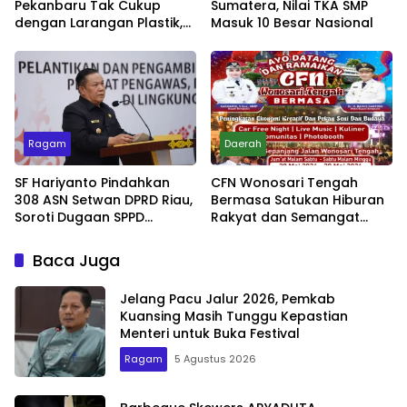
Pekanbaru Tak Cukup
Sumatera, Nilai TKA SMP
dengan Larangan Plastik,
Masuk 10 Besar Nasional
Kesadaran Lingkungan
Jadi Penentu
Ragam
Daerah
SF Hariyanto Pindahkan
CFN Wonosari Tengah
308 ASN Setwan DPRD Riau,
Bermasa Satukan Hiburan
Soroti Dugaan SPPD
Rakyat dan Semangat
Bermasalah
Ekonomi Kreatif
Baca Juga
Jelang Pacu Jalur 2026, Pemkab
Kuansing Masih Tunggu Kepastian
Menteri untuk Buka Festival
Ragam
5 Agustus 2026