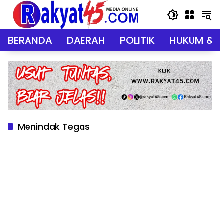
Langsung
ke
konten
BERANDA
DAERAH
POLITIK
HUKUM & 
Menindak Tegas