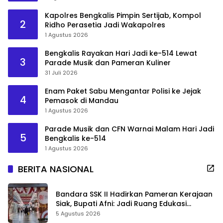
Kapolres Bengkalis Pimpin Sertijab, Kompol
2
Ridho Perasetia Jadi Wakapolres
1 Agustus 2026
Bengkalis Rayakan Hari Jadi ke-514 Lewat
3
Parade Musik dan Pameran Kuliner
31 Juli 2026
Enam Paket Sabu Mengantar Polisi ke Jejak
4
Pemasok di Mandau
1 Agustus 2026
Parade Musik dan CFN Warnai Malam Hari Jadi
5
Bengkalis ke-514
1 Agustus 2026
BERITA NASIONAL
Bandara SSK II Hadirkan Pameran Kerajaan
Siak, Bupati Afni: Jadi Ruang Edukasi
Sejarah Riau
5 Agustus 2026