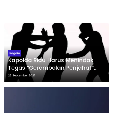
Ragam
Kapolda Riau Harus Menindak
Tegas “Gerombolan Penjahat”
BBM Ilegal Dumai, 3 Wartawan
25 September 2021
Terancam