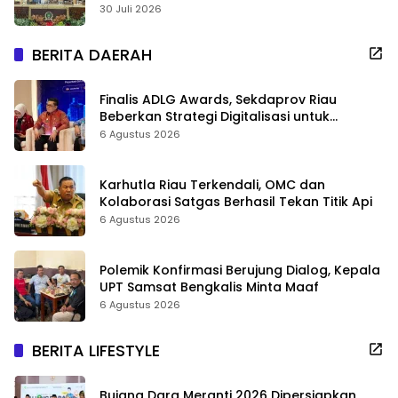
Negeri
30 Juli 2026
BERITA DAERAH
Finalis ADLG Awards, Sekdaprov Riau
Beberkan Strategi Digitalisasi untuk
Tingkatkan Layanan Publik
6 Agustus 2026
Karhutla Riau Terkendali, OMC dan
Kolaborasi Satgas Berhasil Tekan Titik Api
6 Agustus 2026
Polemik Konfirmasi Berujung Dialog, Kepala
UPT Samsat Bengkalis Minta Maaf
6 Agustus 2026
BERITA LIFESTYLE
Bujang Dara Meranti 2026 Dipersiapkan