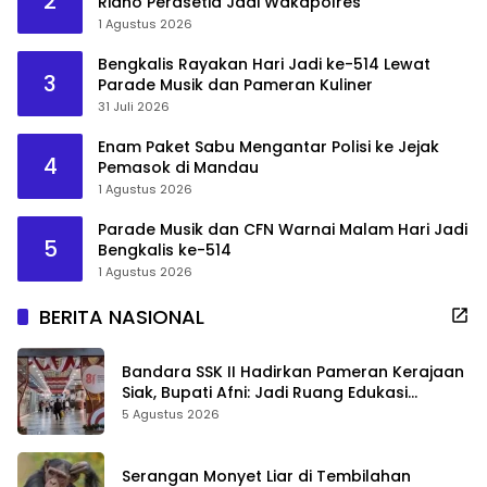
2
Ridho Perasetia Jadi Wakapolres
1 Agustus 2026
Bengkalis Rayakan Hari Jadi ke-514 Lewat
3
Parade Musik dan Pameran Kuliner
31 Juli 2026
Enam Paket Sabu Mengantar Polisi ke Jejak
4
Pemasok di Mandau
1 Agustus 2026
Parade Musik dan CFN Warnai Malam Hari Jadi
5
Bengkalis ke-514
1 Agustus 2026
BERITA NASIONAL
Bandara SSK II Hadirkan Pameran Kerajaan
Siak, Bupati Afni: Jadi Ruang Edukasi
Sejarah Riau
5 Agustus 2026
Serangan Monyet Liar di Tembilahan