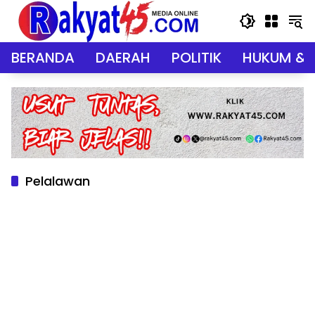
Langsung
ke
konten
BERANDA
DAERAH
POLITIK
HUKUM & 
Pelalawan