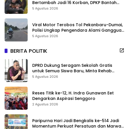
Bertambah Jadi 16 Korban, DPKP Bantah
Video Gerombolan Viral
5 Agustus 2026
Viral Motor Terobos Tol Pekanbaru-Dumai,
Polisi Ungkap Pengendara Alami Gangguan
Usai Kecelakaan
5 Agustus 2026
BERITA POLITIK
DPRD Dukung Seragam Sekolah Gratis
untuk Semua Siswa Baru, Minta Rehab
Sekolah Jangan Dikurangi
5 Agustus 2026
Reses Titik ke-12, H. Indra Gunawan Eet
Dengarkan Aspirasi Senggoro
2 Agustus 2026
Paripurna Hari Jadi Bengkalis ke-514 Jadi
Momentum Perkuat Persatuan dan Marwah