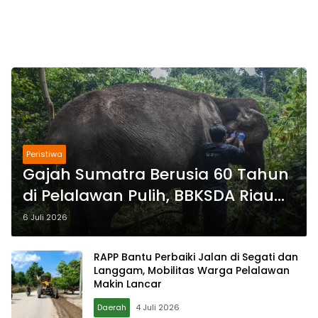
Peristiwa
Gajah Sumatra Berusia 60 Tahun
di Pelalawan Pulih, BBKSDA Riau
Ungkap Kondisi Terkini
6 Juli 2026
RAPP Bantu Perbaiki Jalan di Segati dan
Langgam, Mobilitas Warga Pelalawan
Makin Lancar
Daerah
4 Juli 2026