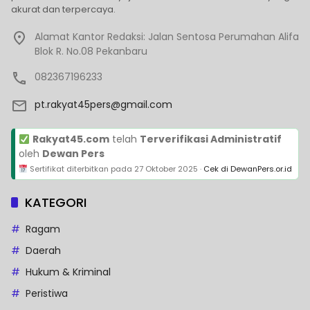
akurat dan terpercaya.
Alamat Kantor Redaksi: Jalan Sentosa Perumahan Alifa
Blok R. No.08 Pekanbaru
082367196233
pt.rakyat45pers@gmail.com
Rakyat45.com
telah
Terverifikasi Administratif
oleh
Dewan Pers
Sertifikat diterbitkan pada
27 Oktober 2025
·
Cek di DewanPers.or.id
KATEGORI
Ragam
Daerah
Hukum & Kriminal
Peristiwa