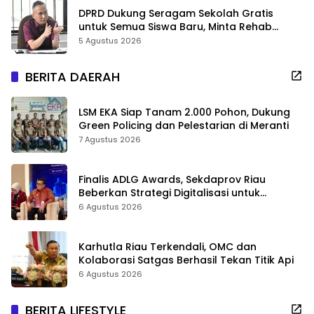
DPRD Dukung Seragam Sekolah Gratis
untuk Semua Siswa Baru, Minta Rehab
Sekolah Jangan Dikurangi
5 Agustus 2026
BERITA DAERAH
LSM EKA Siap Tanam 2.000 Pohon, Dukung
Green Policing dan Pelestarian di Meranti
7 Agustus 2026
Finalis ADLG Awards, Sekdaprov Riau
Beberkan Strategi Digitalisasi untuk
Tingkatkan Layanan Publik
6 Agustus 2026
Karhutla Riau Terkendali, OMC dan
Kolaborasi Satgas Berhasil Tekan Titik Api
6 Agustus 2026
BERITA LIFESTYLE