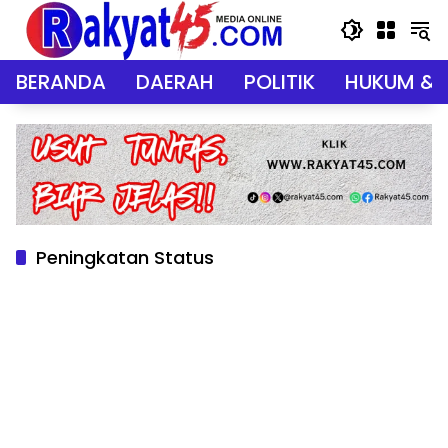
Langsung
ke
konten
BERANDA
DAERAH
POLITIK
HUKUM & 
Peningkatan Status