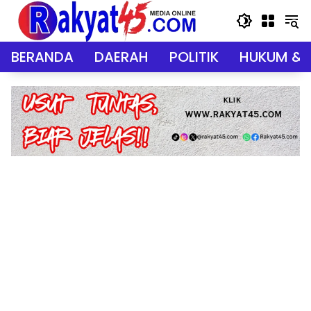
Langsung
ke
konten
BERANDA
DAERAH
POLITIK
HUKUM & 