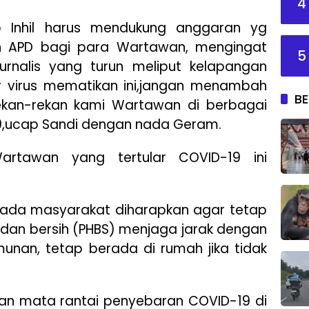
4
 Inhil harus mendukung anggaran yg
n APD bagi para Wartawan, mengingat
5
rnalis yang turun meliput kelapangan
r virus mematikan ini,jangan menambah
BE
ekan-rekan kami Wartawan di berbagai
19,ucap Sandi dengan nada Geram.
Wartawan yang tertular COVID-19 ini
pada masyarakat diharapkan agar tetap
 dan bersih (PHBS) menjaga jarak dengan
munan, tetap berada di rumah jika tidak
an mata rantai penyebaran COVID-19 di