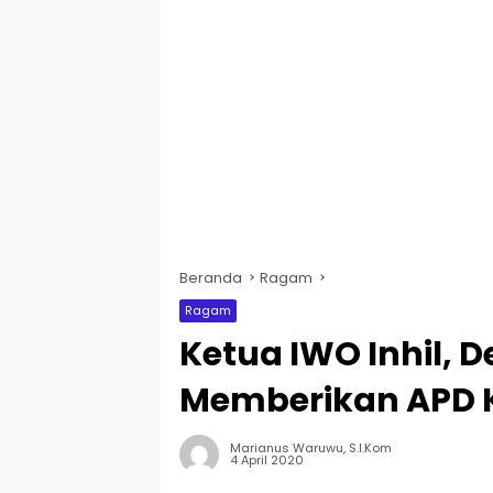
Beranda
Ragam
Ragam
Ketua IWO Inhil, 
Memberikan APD K
Marianus Waruwu, S.I.Kom
4 April 2020