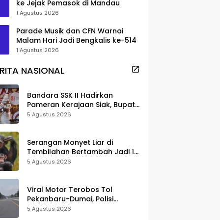
ke Jejak Pemasok di Mandau
1 Agustus 2026
Parade Musik dan CFN Warnai
Malam Hari Jadi Bengkalis ke-514
1 Agustus 2026
RITA NASIONAL
Bandara SSK II Hadirkan
Pameran Kerajaan Siak, Bupati
Afni: Jadi Ruang Edukasi
5 Agustus 2026
Sejarah Riau
Serangan Monyet Liar di
Tembilahan Bertambah Jadi 16
Korban, DPKP Bantah Video
5 Agustus 2026
Gerombolan Viral
Viral Motor Terobos Tol
Pekanbaru-Dumai, Polisi
Ungkap Pengendara Alami
5 Agustus 2026
Gangguan Usai Kecelakaan