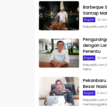
Barbeque S
Santap Mal
Ragam
22 Jun
Rakyat45.com, 
Pengurang
dengan Lar
Penentu
Ragam
22 Jun
Rakyat45.com, 
faktor…
Pekanbaru 
Besar Nasi
Ragam
9 Juni
Rakyat45.com, P
membanggaka