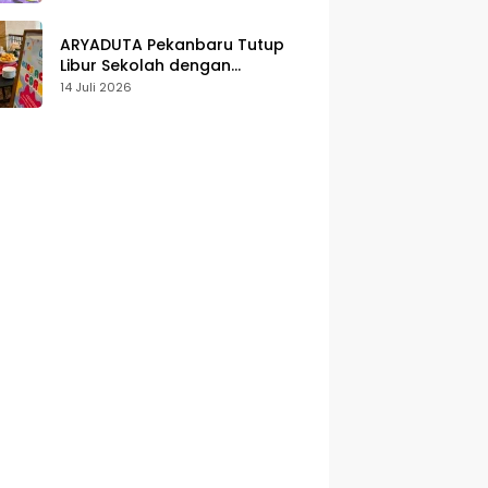
Karakter
ARYADUTA Pekanbaru Tutup
Libur Sekolah dengan
Pengalaman Staycation
14 Juli 2026
Keluarga