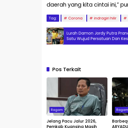
daerah yang kita cintai ini,” 
Tag:
Corona
indragiri hilir
Lurah Damon Jordy Putra Pra
Satu Wujud Persatuan Dan Ke
Pos Terkait
Ragam
Raga
Jelang Pacu Jalur 2026,
Barbeq
Pemkab Kuansing Masih
ARYADUT