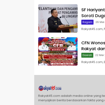
SF Hariyan
Soroti Du
Ragam
26 Mei
Rakyat45.com, P
CFN Wonos
Rakyat dan
Daerah
22 Mei
Rakyat45.com, B
Rakyat45.com adalah media online yang t
menyajikan berita berdasarkan fakta yang 