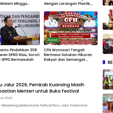
 Malam Minggu
dengan Larangan Plastik,
Live Music
Kesadaran Lingkungan Jadi
Penentu
m
Daerah
yanto Pindahkan 308
CFN Wonosari Tengah
wan DPRD Riau, Soroti
Bermasa Satukan Hiburan
 SPPD Bermasalah
Rakyat dan Semangat
BE
Ekonomi Kreatif
u Jalur 2026, Pemkab Kuansing Masih
astian Menteri untuk Buka Festival
tus 2026
Menjelang pelaksanaan Festival Pacu Jalur Tradisional…