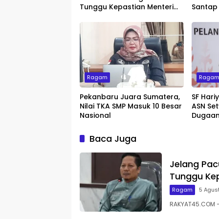
Tunggu Kepastian Menteri
Santap
untuk Buka Festival
dengan 
Ragam
Raga
Pekanbaru Juara Sumatera,
SF Hari
Nilai TKA SMP Masuk 10 Besar
ASN Set
Nasional
Dugaan
Baca Juga
Jelang Pac
Tunggu Kep
Ragam
5 Agus
RAKYAT45.COM – 