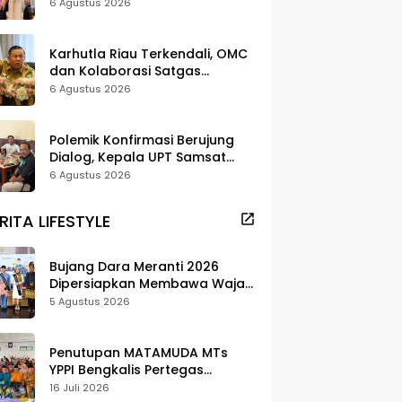
Strategi Digitalisasi untuk
6 Agustus 2026
Tingkatkan Layanan Publik
Karhutla Riau Terkendali, OMC
dan Kolaborasi Satgas
Berhasil Tekan Titik Api
6 Agustus 2026
Polemik Konfirmasi Berujung
Dialog, Kepala UPT Samsat
Bengkalis Minta Maaf
6 Agustus 2026
RITA LIFESTYLE
Bujang Dara Meranti 2026
Dipersiapkan Membawa Wajah
Daerah ke Publik
5 Agustus 2026
Penutupan MATAMUDA MTs
YPPI Bengkalis Pertegas
Pendidikan Berbasis Adat dan
16 Juli 2026