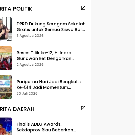
RITA POLITIK
DPRD Dukung Seragam Sekolah
Gratis untuk Semua Siswa Baru,
Minta Rehab Sekolah Jangan
5 Agustus 2026
Dikurangi
Reses Titik ke-12, H. Indra
Gunawan Eet Dengarkan
Aspirasi Senggoro
2 Agustus 2026
Paripurna Hari Jadi Bengkalis
ke-514 Jadi Momentum
Perkuat Persatuan dan
30 Juli 2026
Marwah Negeri
RITA DAERAH
Finalis ADLG Awards,
Sekdaprov Riau Beberkan