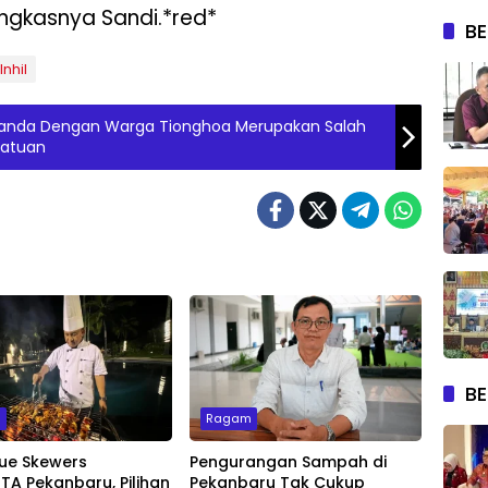
pungkasnya Sandi.*red*
BE
Inhil
nanda Dengan Warga Tionghoa Merupakan Salah
satuan
BE
m
Ragam
ue Skewers
Pengurangan Sampah di
A Pekanbaru, Pilihan
Pekanbaru Tak Cukup