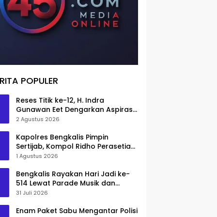
RITA POPULER
Reses Titik ke-12, H. Indra
Gunawan Eet Dengarkan Aspirasi
Senggoro
2 Agustus 2026
Kapolres Bengkalis Pimpin
Sertijab, Kompol Ridho Perasetia
Jadi Wakapolres
1 Agustus 2026
Bengkalis Rayakan Hari Jadi ke-
514 Lewat Parade Musik dan
Pameran Kuliner
31 Juli 2026
Enam Paket Sabu Mengantar Polisi