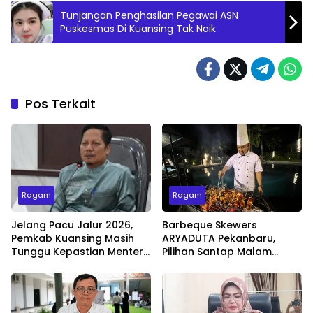
Tunjangan Penghasilan Pegawai ASN
Puskesmas Di Kuansing Tak Naik
Pos Terkait
Ragam
Ragam
Jelang Pacu Jalur 2026,
Barbeque Skewers
Pemkab Kuansing Masih
ARYADUTA Pekanbaru,
Tunggu Kepastian Menteri
Pilihan Santap Malam
untuk Buka Festival
Minggu dengan Live Music