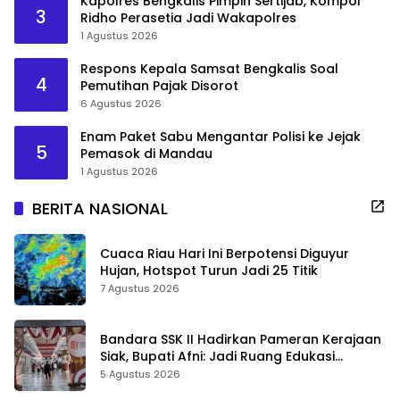
Kapolres Bengkalis Pimpin Sertijab, Kompol
3
Ridho Perasetia Jadi Wakapolres
1 Agustus 2026
Respons Kepala Samsat Bengkalis Soal
4
Pemutihan Pajak Disorot
6 Agustus 2026
Enam Paket Sabu Mengantar Polisi ke Jejak
5
Pemasok di Mandau
1 Agustus 2026
BERITA NASIONAL
Cuaca Riau Hari Ini Berpotensi Diguyur
Hujan, Hotspot Turun Jadi 25 Titik
7 Agustus 2026
Bandara SSK II Hadirkan Pameran Kerajaan
Siak, Bupati Afni: Jadi Ruang Edukasi
Sejarah Riau
5 Agustus 2026