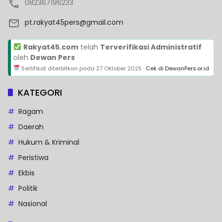
082367196233
pt.rakyat45pers@gmail.com
Rakyat45.com
telah
Terverifikasi Administratif
oleh
Dewan Pers
Sertifikat diterbitkan pada
27 Oktober 2025
·
Cek di DewanPers.or.id
KATEGORI
Ragam
Daerah
Hukum & Kriminal
Peristiwa
Ekbis
Politik
Nasional