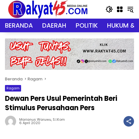
Langsung
ke
konten
BERANDA
DAERAH
POLITIK
HUKUM & 
Beranda
Ragam
Ragam
Dewan Pers Usul Pemerintah Beri
Stimulus Perusahaan Pers
Marianus Waruwu, S.I.Kom
6 April 2020