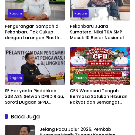
Ragam
Ragam
Pengurangan Sampah di
Pekanbaru Juara
Pekanbaru Tak Cukup
Sumatera, Nilai TKA SMP
dengan Larangan Plastik,
Masuk 10 Besar Nasional
Kesadaran Lingkungan
Jadi Penentu
Ragam
Daerah
SF Hariyanto Pindahkan
CFN Wonosari Tengah
308 ASN Setwan DPRD Riau,
Bermasa Satukan Hiburan
Soroti Dugaan SPPD
Rakyat dan Semangat
Bermasalah
Ekonomi Kreatif
Baca Juga
Jelang Pacu Jalur 2026, Pemkab