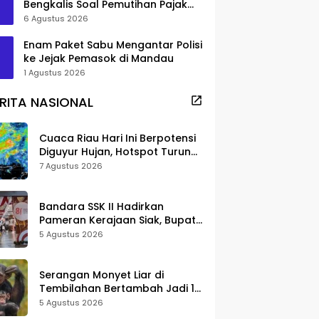
Bengkalis Soal Pemutihan Pajak
Disorot
6 Agustus 2026
Enam Paket Sabu Mengantar Polisi
ke Jejak Pemasok di Mandau
1 Agustus 2026
RITA NASIONAL
Cuaca Riau Hari Ini Berpotensi
Diguyur Hujan, Hotspot Turun
Jadi 25 Titik
7 Agustus 2026
Bandara SSK II Hadirkan
Pameran Kerajaan Siak, Bupati
Afni: Jadi Ruang Edukasi
5 Agustus 2026
Sejarah Riau
Serangan Monyet Liar di
Tembilahan Bertambah Jadi 16
Korban, DPKP Bantah Video
5 Agustus 2026
Gerombolan Viral