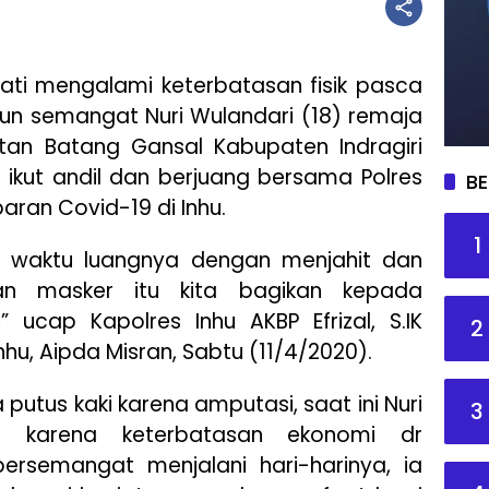
ti mengalami keterbatasan fisik pasca
un semangat Nuri Wulandari (18) remaja
an Batang Gansal Kabupaten Indragiri
k ikut andil dan berjuang bersama Polres
BE
ran Covid-19 di Inhu.
1
n waktu luangnya dengan menjahit dan
n masker itu kita bagikan kepada
 ucap Kapolres Inhu AKBP Efrizal, S.IK
2
nhu, Aipda Misran, Sabtu (11/4/2020).
 putus kaki karena amputasi, saat ini Nuri
3
h karena keterbatasan ekonomi dr
bersemangat menjalani hari-harinya, ia