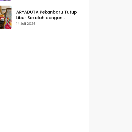
Karakter
ARYADUTA Pekanbaru Tutup
Libur Sekolah dengan
Pengalaman Staycation
14 Juli 2026
Keluarga