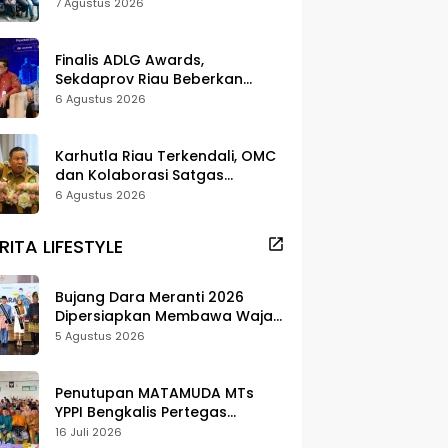
dan Pelestarian di Meranti
7 Agustus 2026
Finalis ADLG Awards,
Sekdaprov Riau Beberkan
Strategi Digitalisasi untuk
6 Agustus 2026
Tingkatkan Layanan Publik
Karhutla Riau Terkendali, OMC
dan Kolaborasi Satgas
Berhasil Tekan Titik Api
6 Agustus 2026
RITA LIFESTYLE
Bujang Dara Meranti 2026
Dipersiapkan Membawa Wajah
Daerah ke Publik
5 Agustus 2026
Penutupan MATAMUDA MTs
YPPI Bengkalis Pertegas
Pendidikan Berbasis Adat dan
16 Juli 2026