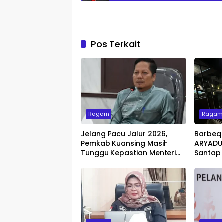
Pos Terkait
Ragam
Raga
Jelang Pacu Jalur 2026,
Barbeq
Pemkab Kuansing Masih
ARYADUT
Tunggu Kepastian Menteri
Santap
untuk Buka Festival
dengan 