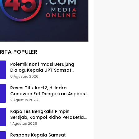
RITA POPULER
Polemik Konfirmasi Berujung
Dialog, Kepala UPT Samsat
Bengkalis Minta Maaf
6 Agustus 2026
Reses Titik ke-12, H. Indra
Gunawan Eet Dengarkan Aspirasi
Senggoro
2 Agustus 2026
Kapolres Bengkalis Pimpin
Sertijab, Kompol Ridho Perasetia
Jadi Wakapolres
1 Agustus 2026
Respons Kepala Samsat