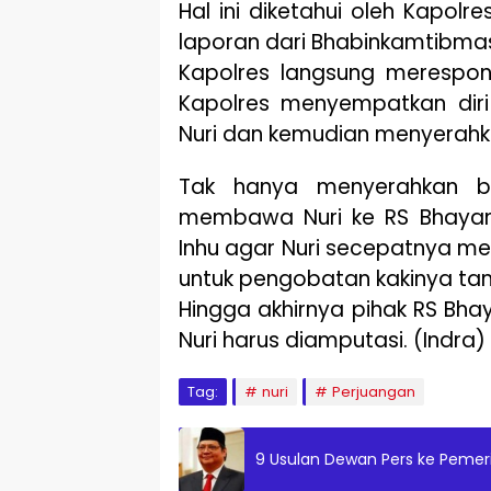
Hal ini diketahui oleh Kapolr
laporan dari Bhabinkamtibmas 
Kapolres langsung merespon,
Kapolres menyempatkan diri 
Nuri dan kemudian menyerahk
Tak hanya menyerahkan ba
membawa Nuri ke RS Bhayan
Inhu agar Nuri secepatnya m
untuk pengobatan kakinya tan
Hingga akhirnya pihak RS Bh
Nuri harus diamputasi. (Indra)
Tag:
nuri
Perjuangan
9 Usulan Dewan Pers ke Pemer