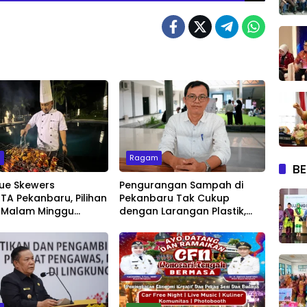
m
Ragam
BE
ue Skewers
Pengurangan Sampah di
A Pekanbaru, Pilihan
Pekanbaru Tak Cukup
 Malam Minggu
dengan Larangan Plastik,
Live Music
Kesadaran Lingkungan Jadi
Penentu