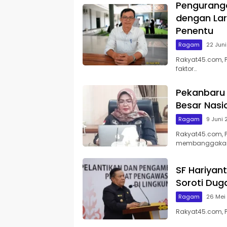
Pengurang
dengan Lar
Penentu
Ragam
22 Jun
Rakyat45.com, 
faktor…
Pekanbaru 
Besar Nasi
Ragam
9 Juni
Rakyat45.com, P
membanggaka
SF Hariyan
Soroti Du
Ragam
26 Mei
Rakyat45.com, P