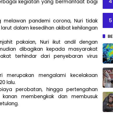
4
erbagai kegiatan yang bermanfaat bagi
5
g melawan pandemi corona, Nuri tidak
larut dalam kesedihan akibat kehilangan
BE
jahit pakaian, Nuri ikut andil dengan
udian dibagikan kepada masyarakat
akat terhindar dari penyebaran virus
uri merupakan mengalami kecelakaan
0 lalu.
biaya perobatan, hingga pertengahan
lah kanan membengkak dan membusuk
etulang.