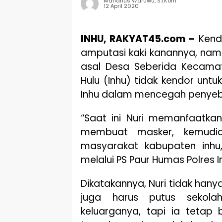
Marianus Waruwu, S.I.Kom
12 April 2020
INHU, RAKYAT45.com –
Kenda
amputasi kaki kanannya, nam
asal Desa Seberida Kecamat
Hulu (Inhu) tidak kendor untu
Inhu dalam mencegah penyeba
“Saat ini Nuri memanfaatka
membuat masker, kemudia
masyarakat kabupaten inhu,”
melalui PS Paur Humas Polres I
Dikatakannya, Nuri tidak hanya
juga harus putus sekola
keluarganya, tapi ia tetap 