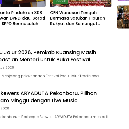
m
Daerah
yanto Pindahkan 308
CFN Wonosari Tengah
wan DPRD Riau, Soroti
Bermasa Satukan Hiburan
 SPPD Bermasalah
Rakyat dan Semangat
Ekonomi Kreatif
u Jalur 2026, Pemkab Kuansing Masih
astian Menteri untuk Buka Festival
tus 2026
Menjelang pelaksanaan Festival Pacu Jalur Tradisional…
kewers ARYADUTA Pekanbaru, Pilihan
am Minggu dengan Live Music
i 2026
Pekanbaru – Barbeque Skewers ARYADUTA Pekanbaru menjadi…