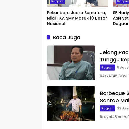
Ragam
Raga
Pekanbaru Juara Sumatera,
SF Hari
Nilai TKA SMP Masuk 10 Besar
ASN Set
Nasional
Dugaan
Baca Juga
Jelang Pac
Tunggu Kep
Ragam
5 Agus
RAKYAT45.COM – 
Barbeque S
Santap Mal
Ragam
22 Jun
Rakyat45.com, 