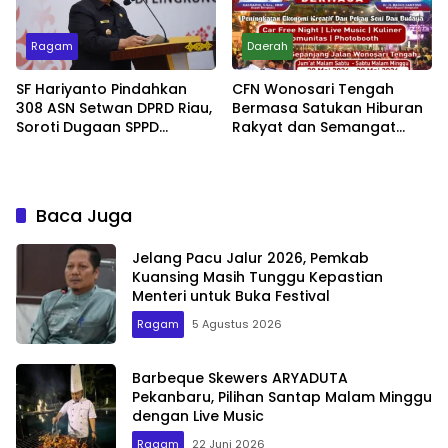
Ragam
Daerah
SF Hariyanto Pindahkan
CFN Wonosari Tengah
308 ASN Setwan DPRD Riau,
Bermasa Satukan Hiburan
Soroti Dugaan SPPD
Rakyat dan Semangat
Bermasalah
Ekonomi Kreatif
Baca Juga
Jelang Pacu Jalur 2026, Pemkab
Kuansing Masih Tunggu Kepastian
Menteri untuk Buka Festival
Ragam
5 Agustus 2026
Barbeque Skewers ARYADUTA
Pekanbaru, Pilihan Santap Malam Minggu
dengan Live Music
Ragam
22 Juni 2026