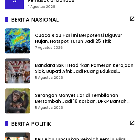
Pemasok di Mandau
1 Agustus 2026
BERITA NASIONAL
Cuaca Riau Hari Ini Berpotensi Diguyur
Hujan, Hotspot Turun Jadi 25 Titik
7 Agustus 2026
Bandara SSK II Hadirkan Pameran Kerajaan
Siak, Bupati Afni: Jadi Ruang Edukasi
Sejarah Riau
5 Agustus 2026
Serangan Monyet Liar di Tembilahan
Bertambah Jadi 16 Korban, DPKP Bantah
Video Gerombolan Viral
5 Agustus 2026
BERITA POLITIK
KPU Riau Luncurkan Sekolah Pemilu Hijau