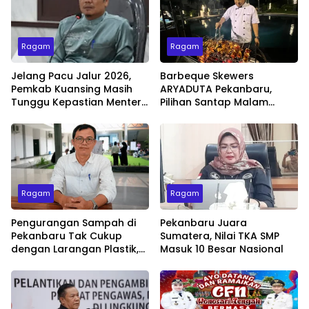
Ragam
Ragam
Jelang Pacu Jalur 2026,
Barbeque Skewers
Pemkab Kuansing Masih
ARYADUTA Pekanbaru,
Tunggu Kepastian Menteri
Pilihan Santap Malam
untuk Buka Festival
Minggu dengan Live Music
Ragam
Ragam
Pengurangan Sampah di
Pekanbaru Juara
Pekanbaru Tak Cukup
Sumatera, Nilai TKA SMP
dengan Larangan Plastik,
Masuk 10 Besar Nasional
Kesadaran Lingkungan
Jadi Penentu