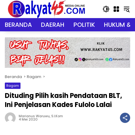
Langsung
ke
konten
BERANDA
DAERAH
POLITIK
HUKUM & 
Beranda
Ragam
Ragam
Dituding Pilih kasih Pendataan BLT,
Ini Penjelasan Kades Fulolo Lalai
Marianus Waruwu, S.I.Kom
4 Mei 2020