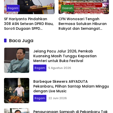
Ragam
Daerah
SF Hariyanto Pindahkan
CFN Wonosari Tengah
308 ASN Setwan DPRD Riau,
Bermasa Satukan Hiburan
Soroti Dugaan SPPD
Rakyat dan Semangat
Bermasalah
Ekonomi Kreatif
Baca Juga
Jelang Pacu Jalur 2026, Pemkab
Kuansing Masih Tunggu Kepastian
Menteri untuk Buka Festival
Ragam
5 Agustus 2026
Barbeque Skewers ARYADUTA
Pekanbaru, Pilihan Santap Malam Minggu
dengan Live Music
Ragam
22 Juni 2026
Pengurangan Sampah di Pekanbaru Tak