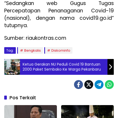
“Sedangkan web Gugus Tugas
Percepatapan Penanaganan Covid-19
(nasional), dengan nama covid19.go.id”
tutupnya.
Sumber: riaukontras.com
Tag:
Bengkalis
Diskominfo
Ketua Gerakan NU Peduli Covid 19 Bantuan
2000 Paket Sembako Ke Warga Pekanbaru
Pos Terkait