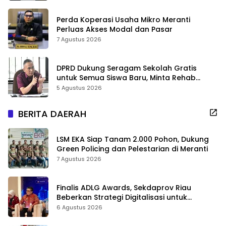
Perda Koperasi Usaha Mikro Meranti
Perluas Akses Modal dan Pasar
7 Agustus 2026
DPRD Dukung Seragam Sekolah Gratis
untuk Semua Siswa Baru, Minta Rehab
Sekolah Jangan Dikurangi
5 Agustus 2026
BERITA DAERAH
LSM EKA Siap Tanam 2.000 Pohon, Dukung
Green Policing dan Pelestarian di Meranti
7 Agustus 2026
Finalis ADLG Awards, Sekdaprov Riau
Beberkan Strategi Digitalisasi untuk
Tingkatkan Layanan Publik
6 Agustus 2026