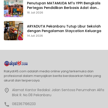
Penutupan MATAMUDA MTs YPPI Bengkalis
Pertegas Pendidikan Berbasis Adat dan
Karakter
16 Juli 2026
ARYADUTA Pekanbaru Tutup Libur Sekolah
dengan Pengalaman Staycation Keluarga
14 Juli 2026
Rakyat45.com adalah media online yang terkemuka dan
profesional dalam menyajikan berita berdasarkan fakta yang
akurat dan terpercaya.
Alamat Kantor Redaksi: Jalan Sentosa Perumahan Alifa
Blok R. No.08 Pekanbaru
082367196233