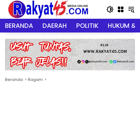
Langsung
ke
konten
BERANDA
DAERAH
POLITIK
HUKUM & 
Beranda
Ragam