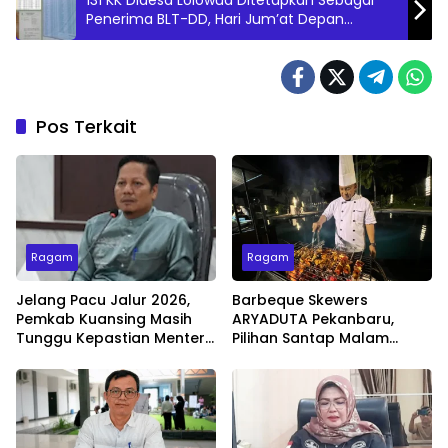
Penerima BLT-DD, Hari Jum’at Depan
Disalurkan
Pos Terkait
Ragam
Ragam
Jelang Pacu Jalur 2026,
Barbeque Skewers
Pemkab Kuansing Masih
ARYADUTA Pekanbaru,
Tunggu Kepastian Menteri
Pilihan Santap Malam
untuk Buka Festival
Minggu dengan Live Music