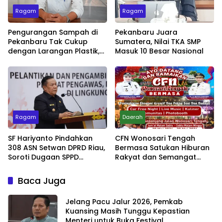
Ragam
Ragam
Pengurangan Sampah di
Pekanbaru Juara
Pekanbaru Tak Cukup
Sumatera, Nilai TKA SMP
dengan Larangan Plastik,
Masuk 10 Besar Nasional
Kesadaran Lingkungan
Jadi Penentu
Ragam
Daerah
SF Hariyanto Pindahkan
CFN Wonosari Tengah
308 ASN Setwan DPRD Riau,
Bermasa Satukan Hiburan
Soroti Dugaan SPPD
Rakyat dan Semangat
Bermasalah
Ekonomi Kreatif
Baca Juga
Jelang Pacu Jalur 2026, Pemkab
Kuansing Masih Tunggu Kepastian
Menteri untuk Buka Festival