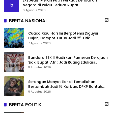
Ekspedisi Merah Putih Perkuat Kehadiran
5
Negara di Pulau Terluar Rupat
6 Agustus 2026
BERITA NASIONAL
Cuaca Riau Hari Ini Berpotensi Diguyur
Hujan, Hotspot Turun Jadi 25 Titik
7 Agustus 2026
Bandara SSK II Hadirkan Pameran Kerajaan
Siak, Bupati Afni: Jadi Ruang Edukasi
Sejarah Riau
5 Agustus 2026
Serangan Monyet Liar di Tembilahan
Bertambah Jadi 16 Korban, DPKP Bantah
Video Gerombolan Viral
5 Agustus 2026
BERITA POLITIK