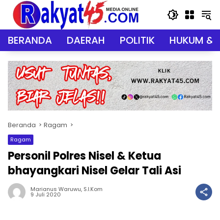
Langsung
ke
konten
BERANDA
DAERAH
POLITIK
HUKUM & 
Beranda
Ragam
Ragam
Personil Polres Nisel & Ketua
bhayangkari Nisel Gelar Tali Asi
Marianus Waruwu, S.I.Kom
9 Juli 2020