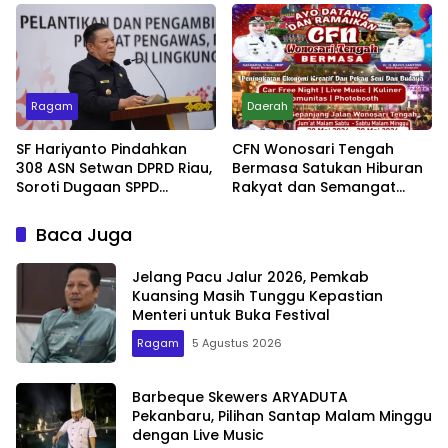
Jadi Penentu
Ragam
Daerah
SF Hariyanto Pindahkan
CFN Wonosari Tengah
308 ASN Setwan DPRD Riau,
Bermasa Satukan Hiburan
Soroti Dugaan SPPD
Rakyat dan Semangat
Bermasalah
Ekonomi Kreatif
Baca Juga
Jelang Pacu Jalur 2026, Pemkab
Kuansing Masih Tunggu Kepastian
Menteri untuk Buka Festival
Ragam
5 Agustus 2026
Barbeque Skewers ARYADUTA
Pekanbaru, Pilihan Santap Malam Minggu
dengan Live Music