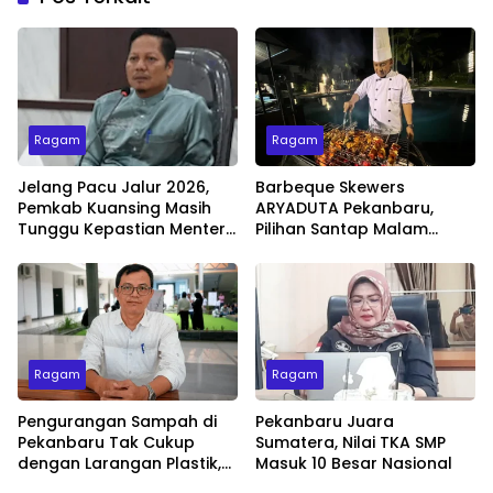
Ragam
Ragam
Jelang Pacu Jalur 2026,
Barbeque Skewers
Pemkab Kuansing Masih
ARYADUTA Pekanbaru,
Tunggu Kepastian Menteri
Pilihan Santap Malam
untuk Buka Festival
Minggu dengan Live Music
Ragam
Ragam
Pengurangan Sampah di
Pekanbaru Juara
Pekanbaru Tak Cukup
Sumatera, Nilai TKA SMP
dengan Larangan Plastik,
Masuk 10 Besar Nasional
Kesadaran Lingkungan