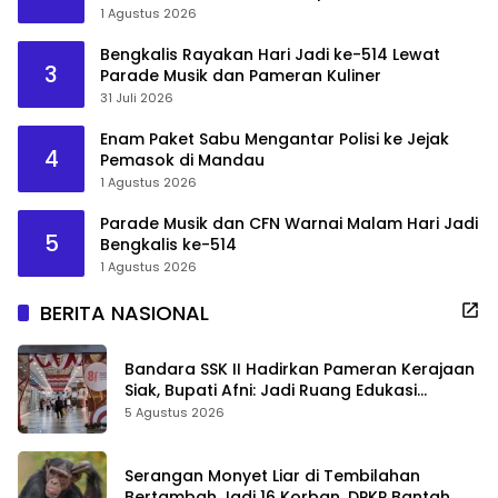
1 Agustus 2026
Bengkalis Rayakan Hari Jadi ke-514 Lewat
3
Parade Musik dan Pameran Kuliner
31 Juli 2026
Enam Paket Sabu Mengantar Polisi ke Jejak
4
Pemasok di Mandau
1 Agustus 2026
Parade Musik dan CFN Warnai Malam Hari Jadi
5
Bengkalis ke-514
1 Agustus 2026
BERITA NASIONAL
Bandara SSK II Hadirkan Pameran Kerajaan
Siak, Bupati Afni: Jadi Ruang Edukasi
Sejarah Riau
5 Agustus 2026
Serangan Monyet Liar di Tembilahan
Bertambah Jadi 16 Korban, DPKP Bantah