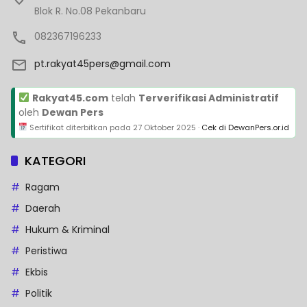
Blok R. No.08 Pekanbaru
082367196233
pt.rakyat45pers@gmail.com
Rakyat45.com
telah
Terverifikasi Administratif
oleh
Dewan Pers
Sertifikat diterbitkan pada
27 Oktober 2025
·
Cek di DewanPers.or.id
KATEGORI
Ragam
Daerah
Hukum & Kriminal
Peristiwa
Ekbis
Politik