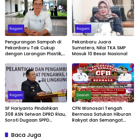
Ragam
Ragam
Pengurangan Sampah di
Pekanbaru Juara
Pekanbaru Tak Cukup
Sumatera, Nilai TKA SMP
dengan Larangan Plastik,
Masuk 10 Besar Nasional
Kesadaran Lingkungan
Jadi Penentu
Ragam
Daerah
SF Hariyanto Pindahkan
CFN Wonosari Tengah
308 ASN Setwan DPRD Riau,
Bermasa Satukan Hiburan
Soroti Dugaan SPPD
Rakyat dan Semangat
Bermasalah
Ekonomi Kreatif
Baca Juga