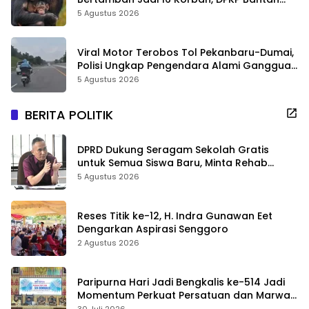
Video Gerombolan Viral
5 Agustus 2026
Viral Motor Terobos Tol Pekanbaru-Dumai,
Polisi Ungkap Pengendara Alami Gangguan
Usai Kecelakaan
5 Agustus 2026
BERITA POLITIK
DPRD Dukung Seragam Sekolah Gratis
untuk Semua Siswa Baru, Minta Rehab
Sekolah Jangan Dikurangi
5 Agustus 2026
Reses Titik ke-12, H. Indra Gunawan Eet
Dengarkan Aspirasi Senggoro
2 Agustus 2026
Paripurna Hari Jadi Bengkalis ke-514 Jadi
Momentum Perkuat Persatuan dan Marwah
Negeri
30 Juli 2026