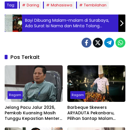
Tag:
Daring
Mahasiswa
Tembilahan
Bayi Dibuang Malam-malam di Surabaya,
Ada Surat Isi Nama dan Minta Tolong
Anaknya Dirawat
Pos Terkait
Ragam
Ragam
Jelang Pacu Jalur 2026,
Barbeque Skewers
Pemkab Kuansing Masih
ARYADUTA Pekanbaru,
Tunggu Kepastian Menteri
Pilihan Santap Malam
untuk Buka Festival
Minggu dengan Live Music