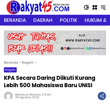
Langsung
ke
konten
BERANDA
DAERAH
POLITIK
HUKUM & 
Beranda
Ragam
Ragam
KPA Secara Daring Diikuti Kurang
Lebih 500 Mahasiswa Baru UNISI
Marianus Waruwu, S.I.Kom
26 Agustus 2020