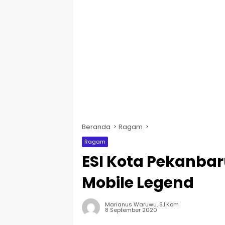
Beranda
Ragam
Ragam
ESI Kota Pekanba
Mobile Legend
Marianus Waruwu, S.I.Kom
8 September 2020