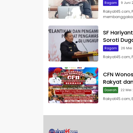
Ragam
9 Juni
Rakyat45.com, P
membanggaka
SF Hariyan
Soroti Du
Ragam
26 Mei
Rakyat45.com, P
CFN Wonos
Rakyat dan
Daerah
22 Mei
Rakyat45.com, B