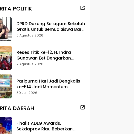
RITA POLITIK
DPRD Dukung Seragam Sekolah
Gratis untuk Semua Siswa Baru,
Minta Rehab Sekolah Jangan
5 Agustus 2026
Dikurangi
Reses Titik ke-12, H. Indra
Gunawan Eet Dengarkan
Aspirasi Senggoro
2 Agustus 2026
Paripurna Hari Jadi Bengkalis
ke-514 Jadi Momentum
Perkuat Persatuan dan
30 Juli 2026
Marwah Negeri
RITA DAERAH
Finalis ADLG Awards,
Sekdaprov Riau Beberkan