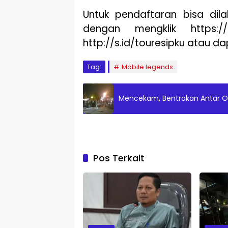
Untuk pendaftaran bisa dila
dengan mengklik https:/
http://s.id/touresipku atau 
Tag:
Mobile legends
Mencekam, Bentrokan Antar O
Pos Terkait