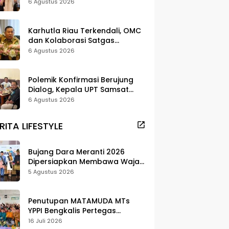
Strategi Digitalisasi untuk
6 Agustus 2026
Tingkatkan Layanan Publik
Karhutla Riau Terkendali, OMC
dan Kolaborasi Satgas
Berhasil Tekan Titik Api
6 Agustus 2026
Polemik Konfirmasi Berujung
Dialog, Kepala UPT Samsat
Bengkalis Minta Maaf
6 Agustus 2026
RITA LIFESTYLE
Bujang Dara Meranti 2026
Dipersiapkan Membawa Wajah
Daerah ke Publik
5 Agustus 2026
Penutupan MATAMUDA MTs
YPPI Bengkalis Pertegas
Pendidikan Berbasis Adat dan
16 Juli 2026