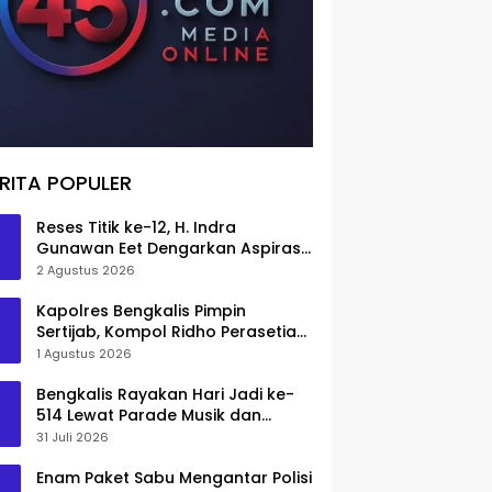
RITA POPULER
Reses Titik ke-12, H. Indra
Gunawan Eet Dengarkan Aspirasi
Senggoro
2 Agustus 2026
Kapolres Bengkalis Pimpin
Sertijab, Kompol Ridho Perasetia
Jadi Wakapolres
1 Agustus 2026
Bengkalis Rayakan Hari Jadi ke-
514 Lewat Parade Musik dan
Pameran Kuliner
31 Juli 2026
Enam Paket Sabu Mengantar Polisi