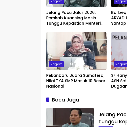
Ragam
Raga
Jelang Pacu Jalur 2026,
Barbeq
Pemkab Kuansing Masih
ARYADUT
Tunggu Kepastian Menteri
Santap
untuk Buka Festival
dengan 
Ragam
Raga
Pekanbaru Juara Sumatera,
SF Hari
Nilai TKA SMP Masuk 10 Besar
ASN Set
Nasional
Dugaan
Baca Juga
Jelang Pac
Tunggu Kep