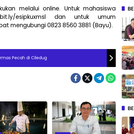
kukan melalui online. Untuk mahasiswa
BE
/bit.ly/esipkuxmsl dan untuk umum
dapat mengubungi 0823 8560 3881 (Bayu).
rmas Pecah di Ciledug
BE