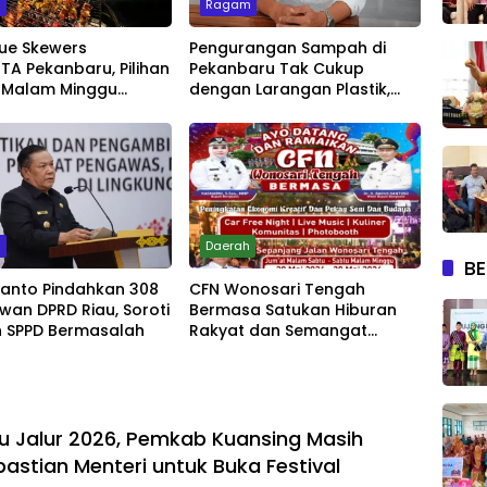
m
Ragam
ue Skewers
Pengurangan Sampah di
A Pekanbaru, Pilihan
Pekanbaru Tak Cukup
 Malam Minggu
dengan Larangan Plastik,
Live Music
Kesadaran Lingkungan Jadi
Penentu
m
Daerah
BE
yanto Pindahkan 308
CFN Wonosari Tengah
wan DPRD Riau, Soroti
Bermasa Satukan Hiburan
 SPPD Bermasalah
Rakyat dan Semangat
Ekonomi Kreatif
u Jalur 2026, Pemkab Kuansing Masih
astian Menteri untuk Buka Festival