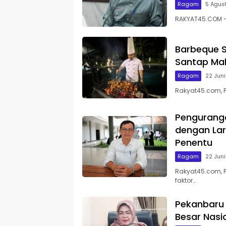
Ragam
5 Agus
RAKYAT45.COM – 
Barbeque S
Santap Mal
Ragam
22 Jun
Rakyat45.com, 
Pengurang
dengan Lar
Penentu
Ragam
22 Jun
Rakyat45.com, 
faktor…
Pekanbaru 
Besar Nasi