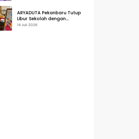
Karakter
ARYADUTA Pekanbaru Tutup
Libur Sekolah dengan
Pengalaman Staycation
14 Juli 2026
Keluarga