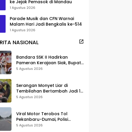
ke Jejak Pemasok di Mandau
1 Agustus 2026
Parade Musik dan CFN Warnai
Malam Hari Jadi Bengkalis ke-514
1 Agustus 2026
RITA NASIONAL
Bandara SSK II Hadirkan
Pameran Kerajaan Siak, Bupati
Afni: Jadi Ruang Edukasi
5 Agustus 2026
Sejarah Riau
Serangan Monyet Liar di
Tembilahan Bertambah Jadi 16
Korban, DPKP Bantah Video
5 Agustus 2026
Gerombolan Viral
Viral Motor Terobos Tol
Pekanbaru-Dumai, Polisi
Ungkap Pengendara Alami
5 Agustus 2026
Gangguan Usai Kecelakaan