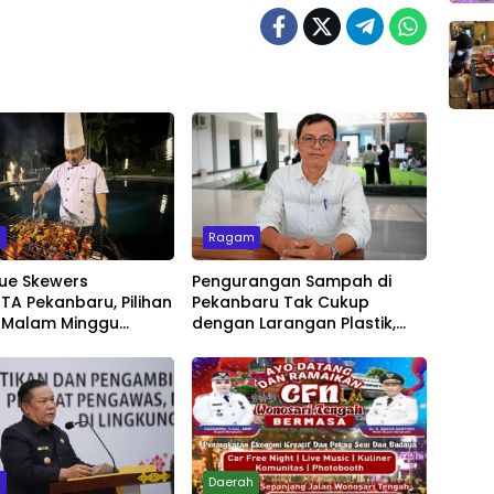
m
Ragam
ue Skewers
Pengurangan Sampah di
A Pekanbaru, Pilihan
Pekanbaru Tak Cukup
 Malam Minggu
dengan Larangan Plastik,
Live Music
Kesadaran Lingkungan Jadi
Penentu
m
Daerah