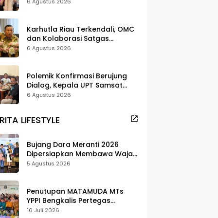
Strategi Digitalisasi untuk
6 Agustus 2026
Tingkatkan Layanan Publik
Karhutla Riau Terkendali, OMC
dan Kolaborasi Satgas
Berhasil Tekan Titik Api
6 Agustus 2026
Polemik Konfirmasi Berujung
Dialog, Kepala UPT Samsat
Bengkalis Minta Maaf
6 Agustus 2026
RITA LIFESTYLE
Bujang Dara Meranti 2026
Dipersiapkan Membawa Wajah
Daerah ke Publik
5 Agustus 2026
Penutupan MATAMUDA MTs
YPPI Bengkalis Pertegas
Pendidikan Berbasis Adat dan
16 Juli 2026