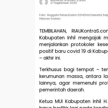
Marianus Waruwu, S.I.Kom
27 September 2020
Foto : Anggota Polres,Kodim 0314/Inhil beserta S
Hiburan malam
TEMBILAHAN, RIAUKontraS.c
Kabupaten Inhil mengajak ma
menjalankan protokoler kes
positif baru covid 19 di Kabup
– akhir ini.
Terkhusus bagi tempat – t
kerumunan massa, antara lai
lainnya, agar memenuhi pro
pemerintah daerah.
Ketua MUI Kabupaten Inhil H