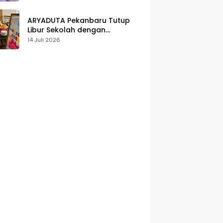
Karakter
ARYADUTA Pekanbaru Tutup
Libur Sekolah dengan
Pengalaman Staycation
14 Juli 2026
Keluarga