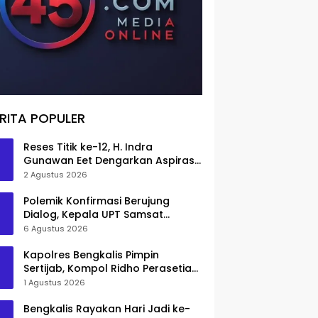
RITA POPULER
Reses Titik ke-12, H. Indra
Gunawan Eet Dengarkan Aspirasi
Senggoro
2 Agustus 2026
Polemik Konfirmasi Berujung
Dialog, Kepala UPT Samsat
Bengkalis Minta Maaf
6 Agustus 2026
Kapolres Bengkalis Pimpin
Sertijab, Kompol Ridho Perasetia
Jadi Wakapolres
1 Agustus 2026
Bengkalis Rayakan Hari Jadi ke-