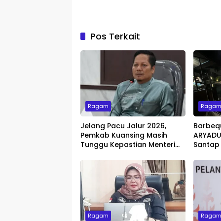
Pos Terkait
Ragam
Raga
Jelang Pacu Jalur 2026,
Barbeq
Pemkab Kuansing Masih
ARYADUT
Tunggu Kepastian Menteri
Santap
untuk Buka Festival
dengan 
Ragam
Raga