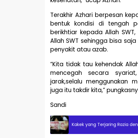
kesehatan,” ucap Azhari.
Terakhir Azhari berpesan ke
bentuk kondisi di tengah 
berikhtiar kepada Allah SWT
Allah SWT sehingga bisa saj
penyakit atau azab.
“Kita tidak tau kehendak Alla
mencegah secara syariat
jarak,selalu menggunakan m
juga itu takdir kita,” pungkasny
Sandi
Kakek yang Terjaring Razia de