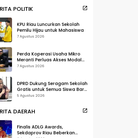
RITA POLITIK
KPU Riau Luncurkan Sekolah
Pemilu Hijau untuk Mahasiswa
7 Agustus 2026
Perda Koperasi Usaha Mikro
Meranti Perluas Akses Modal
dan Pasar
7 Agustus 2026
DPRD Dukung Seragam Sekolah
Gratis untuk Semua Siswa Baru,
Minta Rehab Sekolah Jangan
5 Agustus 2026
Dikurangi
RITA DAERAH
Finalis ADLG Awards,
Sekdaprov Riau Beberkan