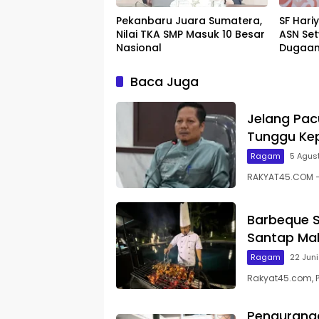
Pekanbaru Juara Sumatera,
SF Hari
Nilai TKA SMP Masuk 10 Besar
ASN Set
Nasional
Dugaan
Baca Juga
Jelang Pac
Tunggu Kep
Ragam
5 Agus
RAKYAT45.COM – 
Barbeque S
Santap Mal
Ragam
22 Jun
Rakyat45.com, 
Pengurang