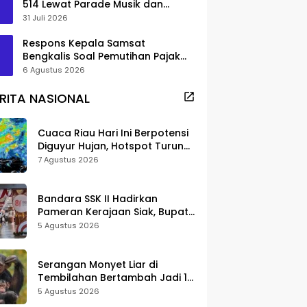
514 Lewat Parade Musik dan
Pameran Kuliner
31 Juli 2026
Respons Kepala Samsat
Bengkalis Soal Pemutihan Pajak
Disorot
6 Agustus 2026
RITA NASIONAL
Cuaca Riau Hari Ini Berpotensi
Diguyur Hujan, Hotspot Turun
Jadi 25 Titik
7 Agustus 2026
Bandara SSK II Hadirkan
Pameran Kerajaan Siak, Bupati
Afni: Jadi Ruang Edukasi
5 Agustus 2026
Sejarah Riau
Serangan Monyet Liar di
Tembilahan Bertambah Jadi 16
Korban, DPKP Bantah Video
5 Agustus 2026
Gerombolan Viral