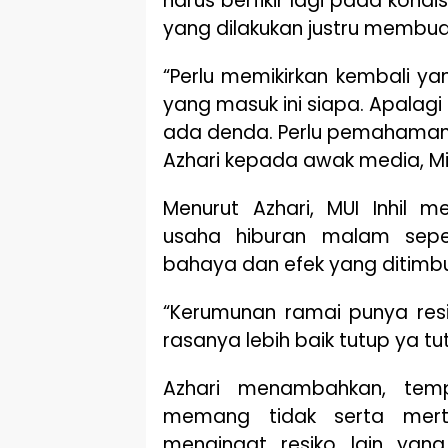
harus berfikir lagi pada kondis
yang dilakukan justru membuat r
“Perlu memikirkan kembali yan
yang masuk ini siapa. Apalagi 
ada denda. Perlu pemahaman 
Azhari kepada awak media, Mi
Menurut Azhari, MUI Inhil 
usaha hiburan malam sepe
bahaya dan efek yang ditimbu
“Kerumunan ramai punya resik
rasanya lebih baik tutup ya tu
Azhari menambahkan, temp
memang tidak serta merta
mengingat resiko lain yan