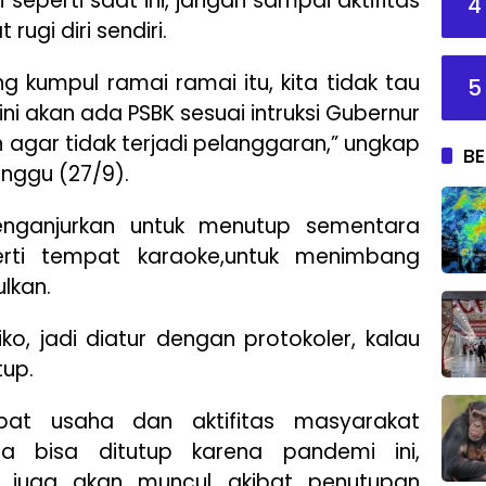
i seperti saat ini, jangan sampai aktifitas
4
ugi diri sendiri.
g kumpul ramai ramai itu, kita tidak tau
5
ini akan ada PSBK sesuai intruksi Gubernur
agar tidak terjadi pelanggaran,” ungkap
BE
nggu (27/9).
menganjurkan untuk menutup sementara
rti tempat karaoke,untuk menimbang
lkan.
o, jadi diatur dengan protokoler, kalau
tup.
at usaha dan aktifitas masyarakat
 bisa ditutup karena pandemi ini,
g juga akan muncul akibat penutupan