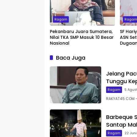
Ragam
Raga
Pekanbaru Juara Sumatera,
SF Hari
Nilai TKA SMP Masuk 10 Besar
ASN Set
Nasional
Dugaan
Baca Juga
Jelang Pac
Tunggu Kep
Ragam
5 Agus
RAKYAT45.COM – 
Barbeque S
Santap Mal
Ragam
22 Jun