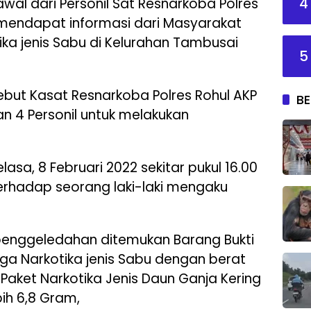
4
al dari Personil Sat Resnarkoba Polres
, mendapat informasi dari Masyarakat
tika jenis Sabu di Kelurahan Tambusai
5
sebut Kasat Resnarkoba Polres Rohul AKP
BE
n 4 Personil untuk melakukan
lasa, 8 Februari 2022 sekitar pukul 16.00
erhadap seorang laki-laki mengaku
n penggeledahan ditemukan Barang Bukti
ga Narkotika jenis Sabu dengan berat
 Paket Narkotika Jenis Daun Ganja Kering
ih 6,8 Gram,