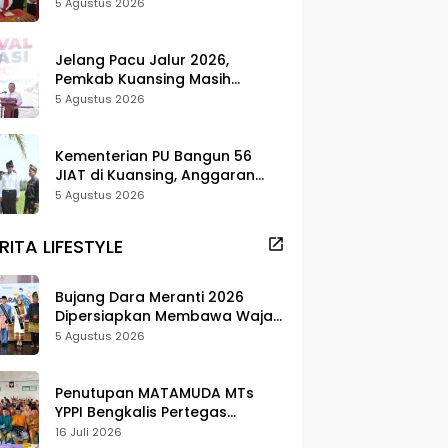
Kolaborasi Baru
5 Agustus 2026
Jelang Pacu Jalur 2026,
Pemkab Kuansing Masih
Tunggu Kepastian Menteri
5 Agustus 2026
untuk Buka Festival
Kementerian PU Bangun 56
JIAT di Kuansing, Anggaran
Capai Rp101 Miliar
5 Agustus 2026
RITA LIFESTYLE
Bujang Dara Meranti 2026
Dipersiapkan Membawa Wajah
Daerah ke Publik
5 Agustus 2026
Penutupan MATAMUDA MTs
YPPI Bengkalis Pertegas
Pendidikan Berbasis Adat dan
16 Juli 2026