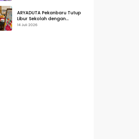
Karakter
ARYADUTA Pekanbaru Tutup
Libur Sekolah dengan
Pengalaman Staycation
14 Juli 2026
Keluarga