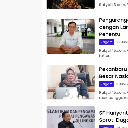
Rakyat45.com, 
Pengurang
dengan Lar
Penentu
Ragam
22 Jun
Rakyat45.com, 
faktor…
Pekanbaru 
Besar Nasi
Ragam
9 Juni
Rakyat45.com, P
membanggaka
SF Hariyan
Soroti Du
Ragam
26 Mei