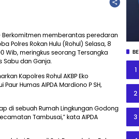
 Berkomitmen memberantas peredaran
ba Polres Rokan Hulu (Rohul) Selasa, 8
BE
6.00 Wib, meringkus seorang Tersangka
s Sabu dan Ganja.
1
arkan Kapolres Rohul AKBP Eko
ui Paur Humas AIPDA Mardiono P SH,
2
gkap di sebuah Rumah Lingkungan Godong
3
ecamatan Tambusai,” kata AIPDA