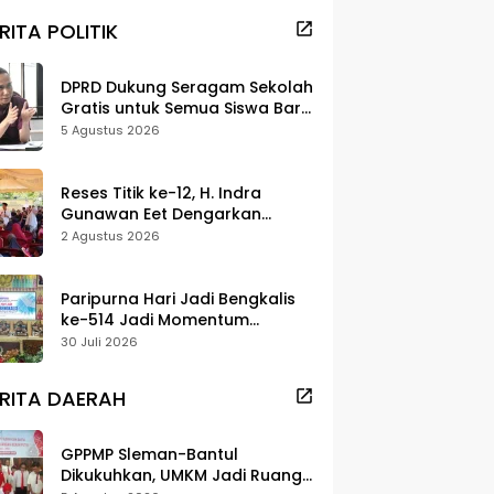
RITA POLITIK
DPRD Dukung Seragam Sekolah
Gratis untuk Semua Siswa Baru,
Minta Rehab Sekolah Jangan
5 Agustus 2026
Dikurangi
Reses Titik ke-12, H. Indra
Gunawan Eet Dengarkan
Aspirasi Senggoro
2 Agustus 2026
Paripurna Hari Jadi Bengkalis
ke-514 Jadi Momentum
Perkuat Persatuan dan
30 Juli 2026
Marwah Negeri
RITA DAERAH
GPPMP Sleman-Bantul
Dikukuhkan, UMKM Jadi Ruang