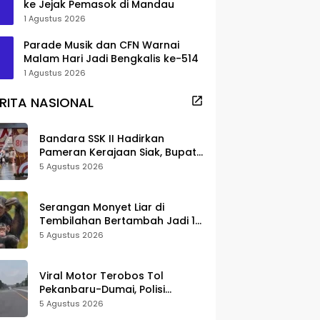
ke Jejak Pemasok di Mandau
1 Agustus 2026
Parade Musik dan CFN Warnai
Malam Hari Jadi Bengkalis ke-514
1 Agustus 2026
RITA NASIONAL
Bandara SSK II Hadirkan
Pameran Kerajaan Siak, Bupati
Afni: Jadi Ruang Edukasi
5 Agustus 2026
Sejarah Riau
Serangan Monyet Liar di
Tembilahan Bertambah Jadi 16
Korban, DPKP Bantah Video
5 Agustus 2026
Gerombolan Viral
Viral Motor Terobos Tol
Pekanbaru-Dumai, Polisi
Ungkap Pengendara Alami
5 Agustus 2026
Gangguan Usai Kecelakaan