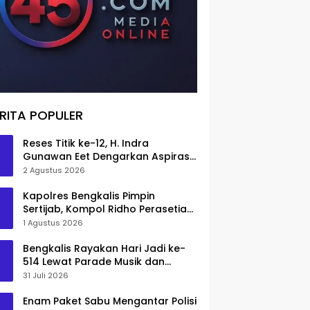
RITA POPULER
Reses Titik ke-12, H. Indra
Gunawan Eet Dengarkan Aspirasi
Senggoro
2 Agustus 2026
Kapolres Bengkalis Pimpin
Sertijab, Kompol Ridho Perasetia
Jadi Wakapolres
1 Agustus 2026
Bengkalis Rayakan Hari Jadi ke-
514 Lewat Parade Musik dan
Pameran Kuliner
31 Juli 2026
Enam Paket Sabu Mengantar Polisi