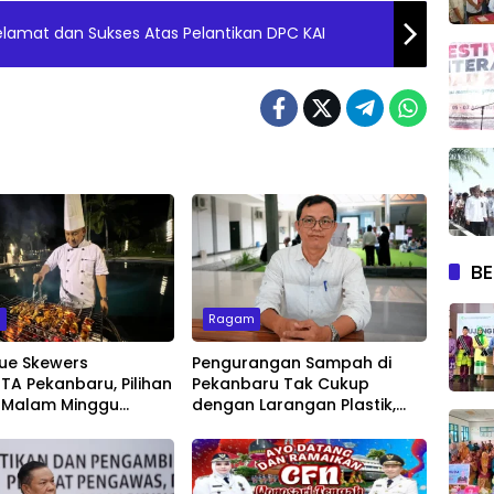
amat dan Sukses Atas Pelantikan DPC KAI
BE
m
Ragam
ue Skewers
Pengurangan Sampah di
A Pekanbaru, Pilihan
Pekanbaru Tak Cukup
 Malam Minggu
dengan Larangan Plastik,
Live Music
Kesadaran Lingkungan Jadi
Penentu