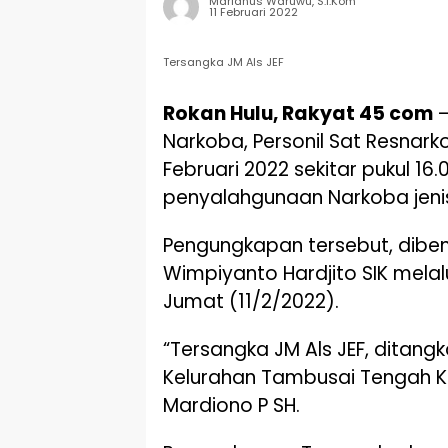
Marianus Waruwu, S.I.Kom
11 Februari 2022
Tersangka JM Als JEF
Rokan Hulu, Rakyat 45 com
–
Narkoba, Personil Sat Resnarko
Februari 2022 sekitar pukul 1
penyalahgunaan Narkoba jeni
Pengungkapan tersebut, diben
Wimpiyanto Hardjito SIK melal
Jumat (11/2/2022).
“Tersangka JM Als JEF, ditan
Kelurahan Tambusai Tengah K
Mardiono P SH.