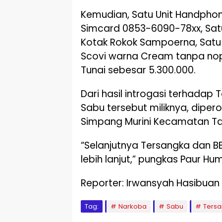
Kemudian, Satu Unit Handph
Simcard 0853-6090-78xx, Sat
Kotak Rokok Sampoerna, Satu 
Scovi warna Cream tanpa nop
Tunai sebesar 5.300.000.
Dari hasil introgasi terhadap
Sabu tersebut miliknya, dipero
Simpang Murini Kecamatan T
“Selanjutnya Tersangka dan BB
lebih lanjut,” pungkas Paur H
Reporter: Irwansyah Hasibuan
Tag:
Narkoba
Sabu
Ters