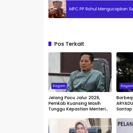
MPC PP Rohul Mengucapkan Sel
Pos Terkait
Ragam
Raga
Jelang Pacu Jalur 2026,
Barbeq
Pemkab Kuansing Masih
ARYADUT
Tunggu Kepastian Menteri
Santap
untuk Buka Festival
dengan 