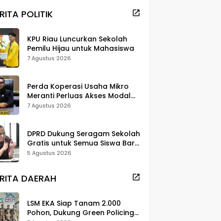
RITA POLITIK
KPU Riau Luncurkan Sekolah
Pemilu Hijau untuk Mahasiswa
7 Agustus 2026
Perda Koperasi Usaha Mikro
Meranti Perluas Akses Modal
dan Pasar
7 Agustus 2026
DPRD Dukung Seragam Sekolah
Gratis untuk Semua Siswa Baru,
Minta Rehab Sekolah Jangan
5 Agustus 2026
Dikurangi
RITA DAERAH
LSM EKA Siap Tanam 2.000
Pohon, Dukung Green Policing