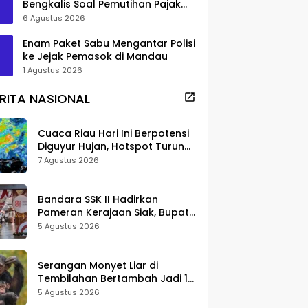
Bengkalis Soal Pemutihan Pajak
Disorot
6 Agustus 2026
Enam Paket Sabu Mengantar Polisi
ke Jejak Pemasok di Mandau
1 Agustus 2026
RITA NASIONAL
Cuaca Riau Hari Ini Berpotensi
Diguyur Hujan, Hotspot Turun
Jadi 25 Titik
7 Agustus 2026
Bandara SSK II Hadirkan
Pameran Kerajaan Siak, Bupati
Afni: Jadi Ruang Edukasi
5 Agustus 2026
Sejarah Riau
Serangan Monyet Liar di
Tembilahan Bertambah Jadi 16
Korban, DPKP Bantah Video
5 Agustus 2026
Gerombolan Viral