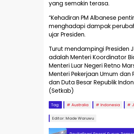
yang semakin terasa.
“Kehadiran PM Albanese pent
menghadapi dampak perubahan
ujar Presiden.
Turut mendampingi Presiden 
adalah Menteri Koordinator B
Menteri Luar Negeri Retno Mars
Menteri Pekerjaan Umum dan 
dan Duta Besar Republik Indo
(Setkab)
Tag:
Australia
Indonesia
Editor: Made Waruwu
Revitalisasi Energi Surya: Pe