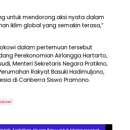
ing untuk mendorong aksi nyata dalam
 iklim global yang semakin terasa,”
Jokowi dalam pertemuan tersebut
idang Perekonomian Airlangga Hartarto,
udi, Menteri Sekretaris Negara Pratikno,
Perumahan Rakyat Basuki Hadimuljono,
nesia di Canberra Siswo Pramono.
Jokowi
merintah Terbitkan Aturan Baru untuk Mempercepat