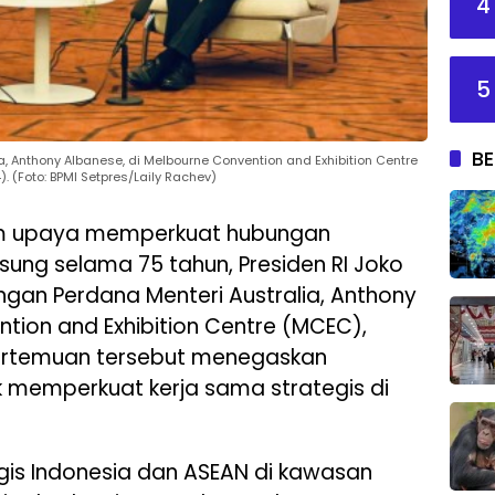
4
5
BE
, Anthony Albanese, di Melbourne Convention and Exhibition Centre
. (Foto: BPMI Setpres/Laily Rachev)
m upaya memperkuat hubungan
sung selama 75 tahun, Presiden RI Joko
gan Perdana Menteri Australia, Anthony
tion and Exhibition Centre (MCEC),
Pertemuan tersebut menegaskan
 memperkuat kerja sama strategis di
egis Indonesia dan ASEAN di kawasan