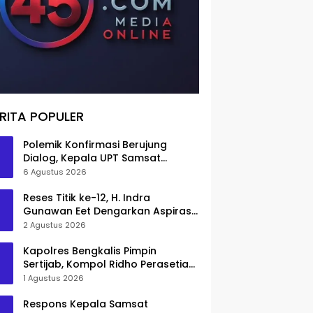
RITA POPULER
Polemik Konfirmasi Berujung
Dialog, Kepala UPT Samsat
Bengkalis Minta Maaf
6 Agustus 2026
Reses Titik ke-12, H. Indra
Gunawan Eet Dengarkan Aspirasi
Senggoro
2 Agustus 2026
Kapolres Bengkalis Pimpin
Sertijab, Kompol Ridho Perasetia
Jadi Wakapolres
1 Agustus 2026
Respons Kepala Samsat