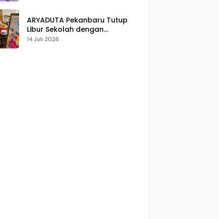
Karakter
ARYADUTA Pekanbaru Tutup
Libur Sekolah dengan
Pengalaman Staycation
14 Juli 2026
Keluarga