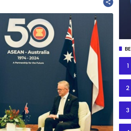
BE
1
2
3