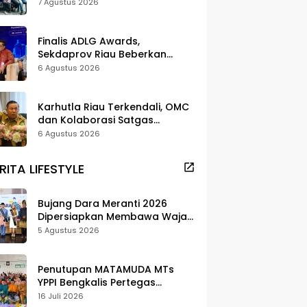
dan Pelestarian di Meranti
7 Agustus 2026
Finalis ADLG Awards,
Sekdaprov Riau Beberkan
Strategi Digitalisasi untuk
6 Agustus 2026
Tingkatkan Layanan Publik
Karhutla Riau Terkendali, OMC
dan Kolaborasi Satgas
Berhasil Tekan Titik Api
6 Agustus 2026
RITA LIFESTYLE
Bujang Dara Meranti 2026
Dipersiapkan Membawa Wajah
Daerah ke Publik
5 Agustus 2026
Penutupan MATAMUDA MTs
YPPI Bengkalis Pertegas
Pendidikan Berbasis Adat dan
16 Juli 2026