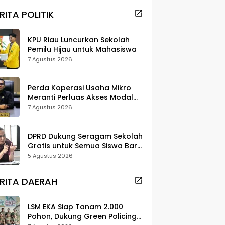
RITA POLITIK
KPU Riau Luncurkan Sekolah
Pemilu Hijau untuk Mahasiswa
7 Agustus 2026
Perda Koperasi Usaha Mikro
Meranti Perluas Akses Modal
dan Pasar
7 Agustus 2026
DPRD Dukung Seragam Sekolah
Gratis untuk Semua Siswa Baru,
Minta Rehab Sekolah Jangan
5 Agustus 2026
Dikurangi
RITA DAERAH
LSM EKA Siap Tanam 2.000
Pohon, Dukung Green Policing