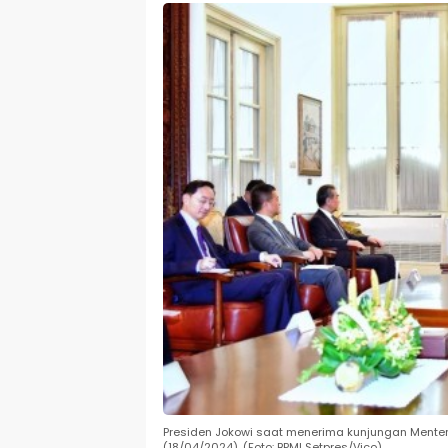
Presiden Jokowi saat menerima kunjungan Menteri
(18/04/2024). (Foto: BPMI Setpres/Vico)