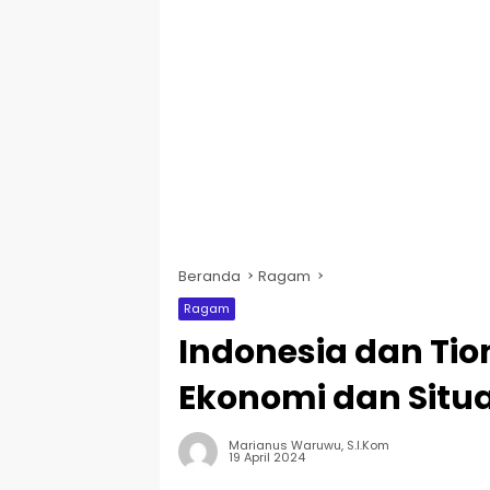
Beranda
Ragam
Ragam
Indonesia dan Ti
Ekonomi dan Situ
Marianus Waruwu, S.I.Kom
19 April 2024