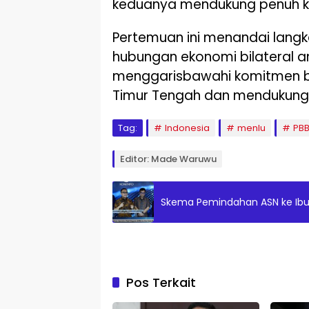
keduanya mendukung penuh ke
Pertemuan ini menandai lang
hubungan ekonomi bilateral an
menggarisbawahi komitmen b
Timur Tengah dan mendukung 
Tag:
Indonesia
menlu
PB
Editor: Made Waruwu
Skema Pemindahan ASN ke Ibu 
Pos Terkait