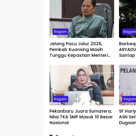
Ragam
Raga
Jelang Pacu Jalur 2026,
Barbeq
Pemkab Kuansing Masih
ARYADUT
Tunggu Kepastian Menteri
Santap
untuk Buka Festival
dengan 
Ragam
Raga
Pekanbaru Juara Sumatera,
SF Hari
Nilai TKA SMP Masuk 10 Besar
ASN Set
Nasional
Dugaan