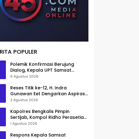
RITA POPULER
Polemik Konfirmasi Berujung
Dialog, Kepala UPT Samsat
Bengkalis Minta Maaf
6 Agustus 2026
Reses Titik ke-12, H. Indra
Gunawan Eet Dengarkan Aspirasi
Senggoro
2 Agustus 2026
Kapolres Bengkalis Pimpin
Sertijab, Kompol Ridho Perasetia
Jadi Wakapolres
1 Agustus 2026
Respons Kepala Samsat