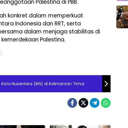
anggotaan Palestina di PBB.
kah konkret dalam memperkuat
tara Indonesia dan RRT, serta
ersama dalam menjaga stabilitas di
kemerdekaan Palestina.
B
Kota Nusantara (IKN) di Kalimantan Timur