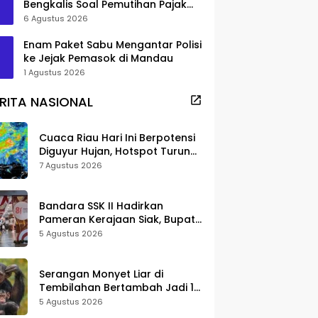
Bengkalis Soal Pemutihan Pajak
Disorot
6 Agustus 2026
Enam Paket Sabu Mengantar Polisi
ke Jejak Pemasok di Mandau
1 Agustus 2026
RITA NASIONAL
Cuaca Riau Hari Ini Berpotensi
Diguyur Hujan, Hotspot Turun
Jadi 25 Titik
7 Agustus 2026
Bandara SSK II Hadirkan
Pameran Kerajaan Siak, Bupati
Afni: Jadi Ruang Edukasi
5 Agustus 2026
Sejarah Riau
Serangan Monyet Liar di
Tembilahan Bertambah Jadi 16
Korban, DPKP Bantah Video
5 Agustus 2026
Gerombolan Viral