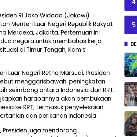
4
esiden RI Joko Widodo (Jokowi)
n Menteri Luar Negeri Republik Rakyat
5
ana Merdeka, Jakarta. Pertemuan ini
kedua negara untuk membahas kerja
BE
situasi di Timur Tengah, Kamis
ri Luar Negeri Retno Marsudi, Presiden
sebut menggarisbawahi peningkatan
ih seimbang antara Indonesia dan RRT.
ngkapkan harapannya akan pembukaan
nesia ke RRT, termasuk penyelesaian
ertanian dan perikanan Indonesia.
, Presiden juga mendorong