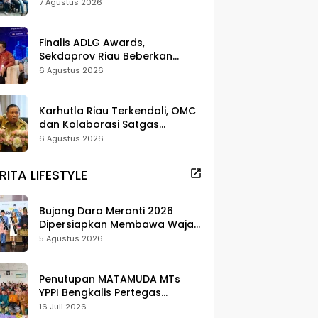
dan Pelestarian di Meranti
7 Agustus 2026
Finalis ADLG Awards,
Sekdaprov Riau Beberkan
Strategi Digitalisasi untuk
6 Agustus 2026
Tingkatkan Layanan Publik
Karhutla Riau Terkendali, OMC
dan Kolaborasi Satgas
Berhasil Tekan Titik Api
6 Agustus 2026
RITA LIFESTYLE
Bujang Dara Meranti 2026
Dipersiapkan Membawa Wajah
Daerah ke Publik
5 Agustus 2026
Penutupan MATAMUDA MTs
YPPI Bengkalis Pertegas
Pendidikan Berbasis Adat dan
16 Juli 2026