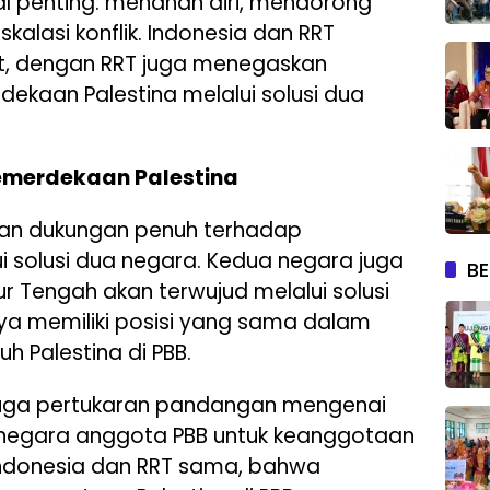
l penting: menahan diri, mendorong
kalasi konflik. Indonesia dan RRT
ut, dengan RRT juga menegaskan
kaan Palestina melalui solusi dua
emerdekaan Palestina
kan dukungan penuh terhadap
i solusi dua negara. Kedua negara juga
BE
ur Tengah akan terwujud melalui solusi
nya memiliki posisi yang sama dalam
 Palestina di PBB.
 juga pertukaran pandangan mengenai
negara anggota PBB untuk keanggotaan
i Indonesia dan RRT sama, bahwa