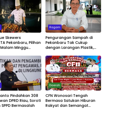
m
Ragam
ue Skewers
Pengurangan Sampah di
A Pekanbaru, Pilihan
Pekanbaru Tak Cukup
 Malam Minggu
dengan Larangan Plastik,
Live Music
Kesadaran Lingkungan Jadi
Penentu
m
Daerah
yanto Pindahkan 308
CFN Wonosari Tengah
wan DPRD Riau, Soroti
Bermasa Satukan Hiburan
 SPPD Bermasalah
Rakyat dan Semangat
Ekonomi Kreatif