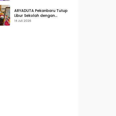
Karakter
ARYADUTA Pekanbaru Tutup
Libur Sekolah dengan
Pengalaman Staycation
14 Juli 2026
Keluarga