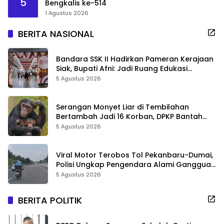
5
Bengkalis ke-514
1 Agustus 2026
BERITA NASIONAL
Bandara SSK II Hadirkan Pameran Kerajaan
Siak, Bupati Afni: Jadi Ruang Edukasi
Sejarah Riau
5 Agustus 2026
Serangan Monyet Liar di Tembilahan
Bertambah Jadi 16 Korban, DPKP Bantah
Video Gerombolan Viral
5 Agustus 2026
Viral Motor Terobos Tol Pekanbaru-Dumai,
Polisi Ungkap Pengendara Alami Gangguan
Usai Kecelakaan
5 Agustus 2026
BERITA POLITIK