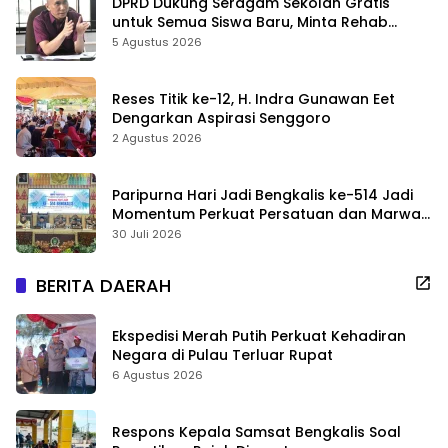
DPRD Dukung Seragam Sekolah Gratis
untuk Semua Siswa Baru, Minta Rehab
Sekolah Jangan Dikurangi
5 Agustus 2026
Reses Titik ke-12, H. Indra Gunawan Eet
Dengarkan Aspirasi Senggoro
2 Agustus 2026
Paripurna Hari Jadi Bengkalis ke-514 Jadi
Momentum Perkuat Persatuan dan Marwah
Negeri
30 Juli 2026
BERITA DAERAH
Ekspedisi Merah Putih Perkuat Kehadiran
Negara di Pulau Terluar Rupat
6 Agustus 2026
Respons Kepala Samsat Bengkalis Soal