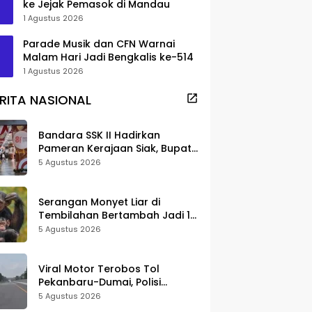
ke Jejak Pemasok di Mandau
1 Agustus 2026
Parade Musik dan CFN Warnai
Malam Hari Jadi Bengkalis ke-514
1 Agustus 2026
RITA NASIONAL
Bandara SSK II Hadirkan
Pameran Kerajaan Siak, Bupati
Afni: Jadi Ruang Edukasi
5 Agustus 2026
Sejarah Riau
Serangan Monyet Liar di
Tembilahan Bertambah Jadi 16
Korban, DPKP Bantah Video
5 Agustus 2026
Gerombolan Viral
Viral Motor Terobos Tol
Pekanbaru-Dumai, Polisi
Ungkap Pengendara Alami
5 Agustus 2026
Gangguan Usai Kecelakaan