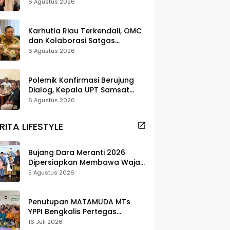
Strategi Digitalisasi untuk
6 Agustus 2026
Tingkatkan Layanan Publik
Karhutla Riau Terkendali, OMC
dan Kolaborasi Satgas
Berhasil Tekan Titik Api
6 Agustus 2026
Polemik Konfirmasi Berujung
Dialog, Kepala UPT Samsat
Bengkalis Minta Maaf
6 Agustus 2026
RITA LIFESTYLE
Bujang Dara Meranti 2026
Dipersiapkan Membawa Wajah
Daerah ke Publik
5 Agustus 2026
Penutupan MATAMUDA MTs
YPPI Bengkalis Pertegas
Pendidikan Berbasis Adat dan
16 Juli 2026