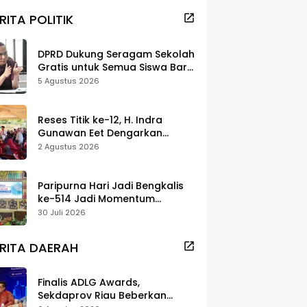
RITA POLITIK
DPRD Dukung Seragam Sekolah
Gratis untuk Semua Siswa Baru,
Minta Rehab Sekolah Jangan
5 Agustus 2026
Dikurangi
Reses Titik ke-12, H. Indra
Gunawan Eet Dengarkan
Aspirasi Senggoro
2 Agustus 2026
Paripurna Hari Jadi Bengkalis
ke-514 Jadi Momentum
Perkuat Persatuan dan
30 Juli 2026
Marwah Negeri
RITA DAERAH
Finalis ADLG Awards,
Sekdaprov Riau Beberkan