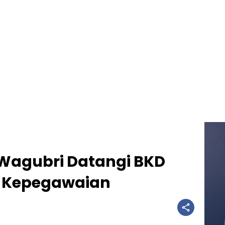
n Wagubri Datangi BKD
a Kepegawaian