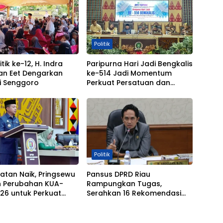
Politik
tik ke-12, H. Indra
Paripurna Hari Jadi Bengkalis
n Eet Dengarkan
ke-514 Jadi Momentum
i Senggoro
Perkuat Persatuan dan
Marwah Negeri
Politik
atan Naik, Pringsewu
Pansus DPRD Riau
n Perubahan KUA-
Rampungkan Tugas,
26 untuk Perkuat
Serahkan 16 Rekomendasi
m Pembangunan
untuk Dongkrak Pendapatan
Daerah