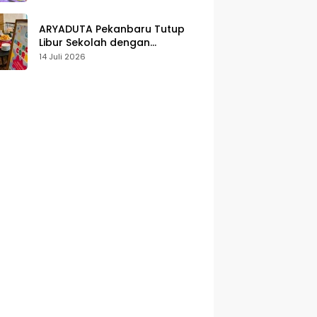
Karakter
ARYADUTA Pekanbaru Tutup
Libur Sekolah dengan
Pengalaman Staycation
14 Juli 2026
Keluarga