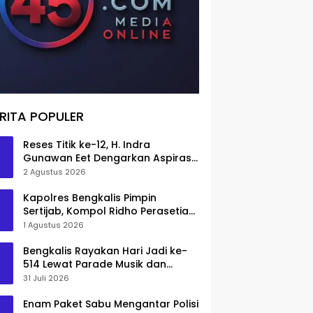
RITA POPULER
Reses Titik ke-12, H. Indra
Gunawan Eet Dengarkan Aspirasi
Senggoro
2 Agustus 2026
Kapolres Bengkalis Pimpin
Sertijab, Kompol Ridho Perasetia
Jadi Wakapolres
1 Agustus 2026
Bengkalis Rayakan Hari Jadi ke-
514 Lewat Parade Musik dan
Pameran Kuliner
31 Juli 2026
Enam Paket Sabu Mengantar Polisi