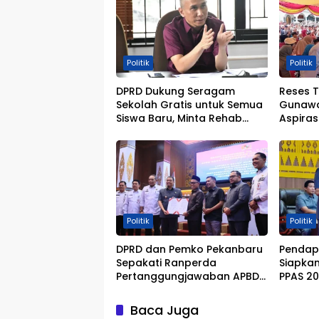
Politik
Politik
DPRD Dukung Seragam
Reses Ti
Sekolah Gratis untuk Semua
Gunawa
Siswa Baru, Minta Rehab
Aspiras
Sekolah Jangan Dikurangi
Politik
Politik
DPRD dan Pemko Pekanbaru
Pendap
Sepakati Ranperda
Siapka
Pertanggungjawaban APBD
PPAS 20
2025 Jadi Perda
Progra
Baca Juga