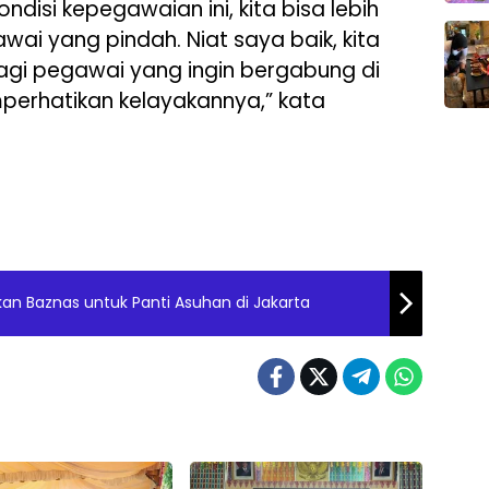
disi kepegawaian ini, kita bisa lebih
ai yang pindah. Niat saya baik, kita
gi pegawai yang ingin bergabung di
perhatikan kelayakannya,” kata
kan Baznas untuk Panti Asuhan di Jakarta