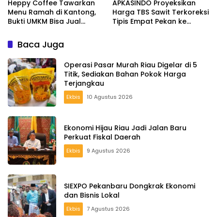
Heppy Coffee Tawarkan
APKASINDO Proyeksikan
Menu Ramah di Kantong,
Harga TBS Sawit Terkoreksi
Bukti UMKM Bisa Jual
Tipis Empat Pekan ke
Murah tanpa Tinggalkan
Depan
Kualitas
Baca Juga
Operasi Pasar Murah Riau Digelar di 5
Titik, Sediakan Bahan Pokok Harga
Terjangkau
Ekbis
10 Agustus 2026
Ekonomi Hijau Riau Jadi Jalan Baru
Perkuat Fiskal Daerah
Ekbis
9 Agustus 2026
SIEXPO Pekanbaru Dongkrak Ekonomi
dan Bisnis Lokal
Ekbis
7 Agustus 2026