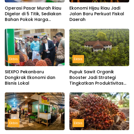
Operasi Pasar Murah Riau
Ekonomi Hijau Riau Jadi
Digelar di 5 Titik, Sediakan
Jalan Baru Perkuat Fiskal
Bahan Pokok Harga
Daerah
Terjangkau
Ekbis
Ekbis
SIEXPO Pekanbaru
Pupuk Sawit Organik
Dongkrak Ekonomi dan
Booster Jadi Strategi
Bisnis Lokal
Tingkatkan Produktivitas
Kebun, Ini Manfaat dan
Panduan Pemupukannya
Ekbis
Ekbis