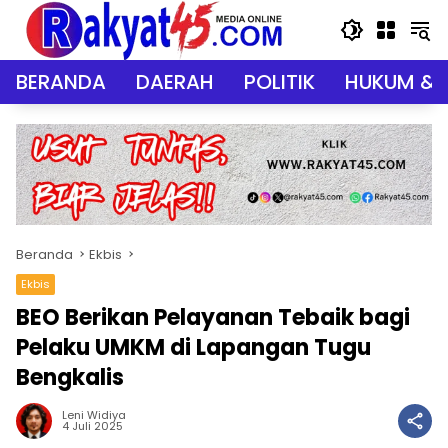
Langsung
ke
konten
BERANDA
DAERAH
POLITIK
HUKUM & 
Beranda
Ekbis
Ekbis
BEO Berikan Pelayanan Tebaik bagi
Pelaku UMKM di Lapangan Tugu
Bengkalis
Leni Widiya
4 Juli 2025