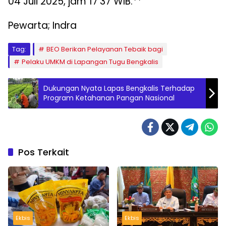
04 Juli 2025, jam 17’37 WIB.**
Pewarta; Indra
Tag:
BEO Berikan Pelayanan Tebaik bagi
Pelaku UMKM di Lapangan Tugu Bengkalis
Dukungan Nyata Lapas Bengkalis Terhadap
Program Ketahanan Pangan Nasional
Pos Terkait
Ekbis
Ekbis