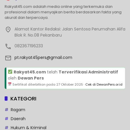
Rakyat45.com adalah media online yang terkemuka dan
profesional dalam menyajikan berita berdasarkan fakta yang
akurat dan terpercaya.
Alamat Kantor Redaksi: Jalan Sentosa Perumahan Alifa
Blok R. No.08 Pekanbaru
082367196233
pt.rakyat45pers@gmail.com
Rakyat45.com
telah
Terverifikasi Administratif
oleh
Dewan Pers
Sertifikat diterbitkan pada
27 Oktober 2025
·
Cek di DewanPers.or.id
KATEGORI
Ragam
Daerah
Hukum & Kriminal