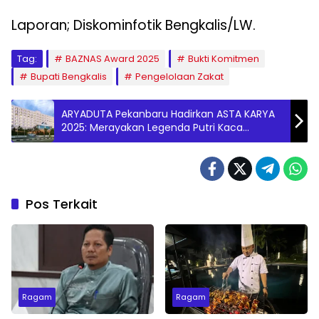
Laporan; Diskominfotik Bengkalis/LW.
Tag:
BAZNAS Award 2025
Bukti Komitmen
Bupati Bengkalis
Pengelolaan Zakat
ARYADUTA Pekanbaru Hadirkan ASTA KARYA
2025: Merayakan Legenda Putri Kaca
Mayang
Pos Terkait
Ragam
Ragam