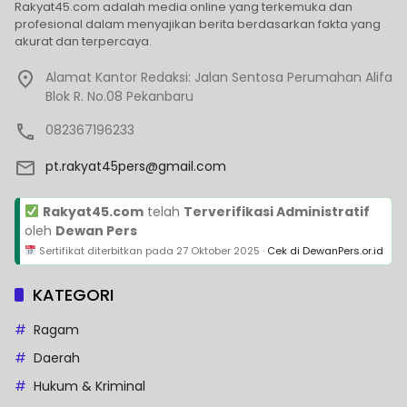
Rakyat45.com adalah media online yang terkemuka dan
profesional dalam menyajikan berita berdasarkan fakta yang
akurat dan terpercaya.
Alamat Kantor Redaksi: Jalan Sentosa Perumahan Alifa
Blok R. No.08 Pekanbaru
082367196233
pt.rakyat45pers@gmail.com
Rakyat45.com
telah
Terverifikasi Administratif
oleh
Dewan Pers
Sertifikat diterbitkan pada
27 Oktober 2025
·
Cek di DewanPers.or.id
KATEGORI
Ragam
Daerah
Hukum & Kriminal