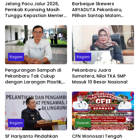
Jelang Pacu Jalur 2026,
Barbeque Skewers
Pemkab Kuansing Masih
ARYADUTA Pekanbaru,
Tunggu Kepastian Menteri
Pilihan Santap Malam
untuk Buka Festival
Minggu dengan Live Music
Ragam
Ragam
Pengurangan Sampah di
Pekanbaru Juara
Pekanbaru Tak Cukup
Sumatera, Nilai TKA SMP
dengan Larangan Plastik,
Masuk 10 Besar Nasional
Kesadaran Lingkungan
Jadi Penentu
Ragam
Daerah
SF Hariyanto Pindahkan
CFN Wonosari Tengah