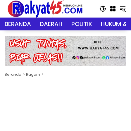
Langsung
ke
konten
BERANDA
DAERAH
POLITIK
HUKUM & 
Beranda
Ragam