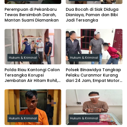
Perempuan di Pekanbaru
Dua Bocah di Siak Diduga
Tewas Bersimbah Darah,
Dianiaya, Paman dan Bibi
Mantan Suami Diamankan
Jadi Tersangka
Hukum & Kriminal
Hukum & Kriminal
Polda Riau Kantongi Calon
Polsek Binawidya Tangkap
Tersangka Korupsi
Pelaku Curanmor Kurang
Jembatan Air Hitam Rohil,
dari 24 Jam, Empat Motor
Tunggu Audit BPK
Diamankan
Hukum & Kriminal
Hukum & Kriminal