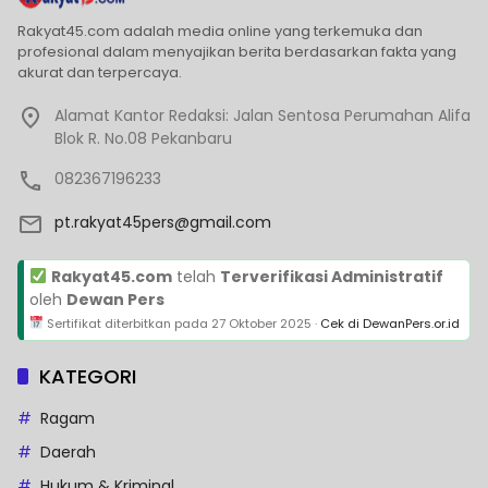
Rakyat45.com adalah media online yang terkemuka dan
profesional dalam menyajikan berita berdasarkan fakta yang
akurat dan terpercaya.
Alamat Kantor Redaksi: Jalan Sentosa Perumahan Alifa
Blok R. No.08 Pekanbaru
082367196233
pt.rakyat45pers@gmail.com
Rakyat45.com
telah
Terverifikasi Administratif
oleh
Dewan Pers
Sertifikat diterbitkan pada
27 Oktober 2025
·
Cek di DewanPers.or.id
KATEGORI
Ragam
Daerah
Hukum & Kriminal