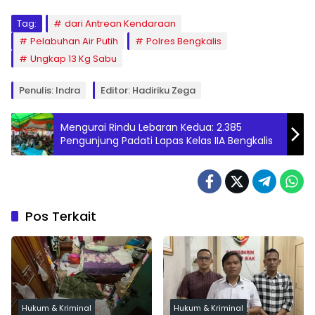
Tag:
dari Antrean Kendaraan
Pelabuhan Air Putih
Polres Bengkalis
Ungkap 13 Kg Sabu
Penulis: Indra
Editor: Hadiriku Zega
Mengurai Rindu Lebaran Kedua: 2.385
Pengunjung Padati Lapas Kelas IIA Bengkalis
Pos Terkait
Hukum & Kriminal
Hukum & Kriminal