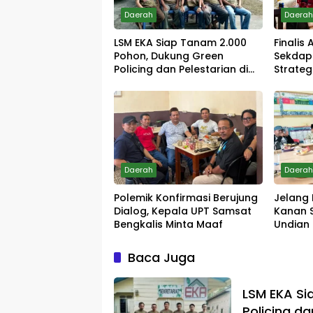
Daerah
Daera
LSM EKA Siap Tanam 2.000
Finalis
Pohon, Dukung Green
Sekdap
Policing dan Pelestarian di
Strategi
Meranti
Tingkat
Daerah
Daera
Polemik Konfirmasi Berujung
Jelang 
Dialog, Kepala UPT Samsat
Kanan 
Bengkalis Minta Maaf
Undian
Baca Juga
LSM EKA Si
Policing da