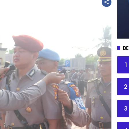
BE
1
2
3