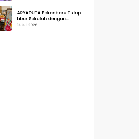
Karakter
ARYADUTA Pekanbaru Tutup
Libur Sekolah dengan
Pengalaman Staycation
14 Juli 2026
Keluarga