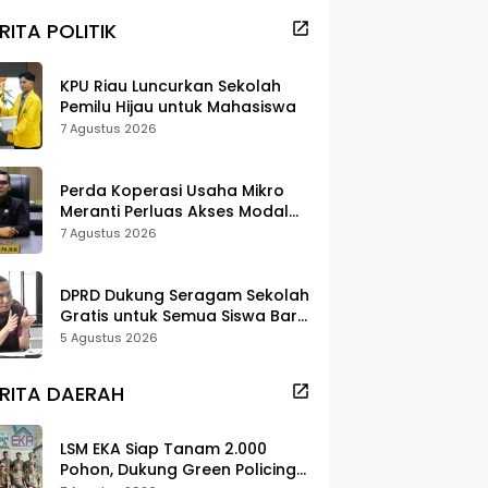
RITA POLITIK
KPU Riau Luncurkan Sekolah
Pemilu Hijau untuk Mahasiswa
7 Agustus 2026
Perda Koperasi Usaha Mikro
Meranti Perluas Akses Modal
dan Pasar
7 Agustus 2026
DPRD Dukung Seragam Sekolah
Gratis untuk Semua Siswa Baru,
Minta Rehab Sekolah Jangan
5 Agustus 2026
Dikurangi
RITA DAERAH
LSM EKA Siap Tanam 2.000
Pohon, Dukung Green Policing