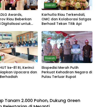
h
Daerah
 ADLG Awards,
Karhutla Riau Terkendali,
rov Riau Beberkan
OMC dan Kolaborasi Satgas
 Digitalisasi untuk
Berhasil Tekan Titik Api
kan Layanan Publik
h
Daerah
HUT ke-81 RI, Kerinci
Ekspedisi Merah Putih
Siapkan Upacara dan
Perkuat Kehadiran Negara di
 Berhadiah
Pulau Terluar Rupat
ap Tanam 2.000 Pohon, Dukung Green
n Pelestarian di Meranti