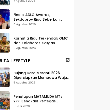
dan Pelestarian di Meranti
7 Agustus 2026
Finalis ADLG Awards,
Sekdaprov Riau Beberkan
Strategi Digitalisasi untuk
6 Agustus 2026
Tingkatkan Layanan Publik
Karhutla Riau Terkendali, OMC
dan Kolaborasi Satgas
Berhasil Tekan Titik Api
6 Agustus 2026
RITA LIFESTYLE
Bujang Dara Meranti 2026
Dipersiapkan Membawa Wajah
Daerah ke Publik
5 Agustus 2026
Penutupan MATAMUDA MTs
YPPI Bengkalis Pertegas
Pendidikan Berbasis Adat dan
16 Juli 2026