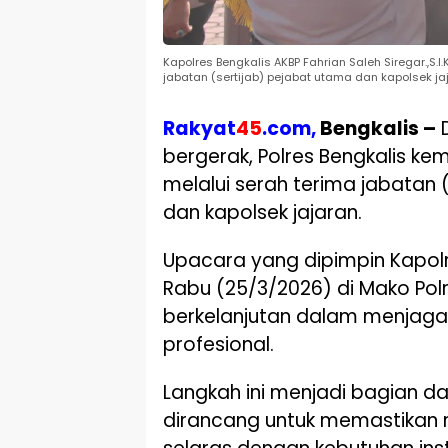
Kapolres Bengkalis AKBP Fahrian Saleh Siregar.,S.
jabatan (sertijab) pejabat utama dan kapolsek ja
Rakyat
45
.com,
Bengkalis –
D
bergerak, Polres Bengkalis k
melalui serah terima jabatan 
dan kapolsek jajaran.
Upacara yang dipimpin Kapolre
Rabu (25/3/2026) di Mako Polre
berkelanjutan dalam menjaga k
profesional.
Langkah ini menjadi bagian da
dirancang untuk memastikan 