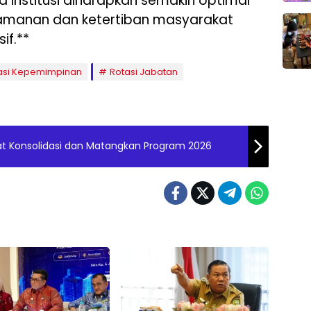
erja institusi diharapkan semakin optimal
amanan dan ketertiban masyarakat
if.**
asi Kepemimpinan
Rotasi Jabatan
rkuat Konsolidasi dan Matangkan Program 2026