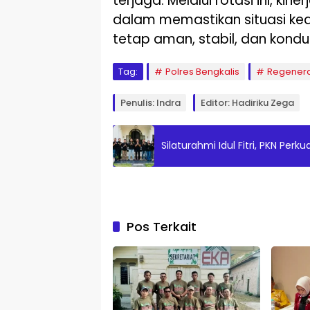
terjaga. Melalui rotasi ini, kin
dalam memastikan situasi ke
tetap aman, stabil, dan kondus
Tag:
Polres Bengkalis
Regener
Penulis: Indra
Editor: Hadiriku Zega
Silaturahmi Idul Fitri, PKN Pe
Pos Terkait