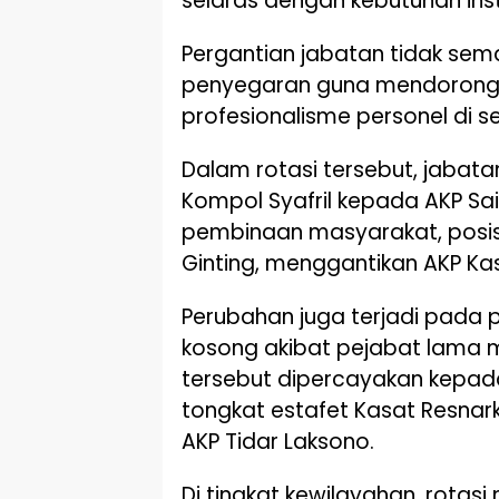
selaras dengan kebutuhan insti
Pergantian jabatan tidak sema
penyegaran guna mendorong 
profesionalisme personel di se
Dalam rotasi tersebut, jabata
Kompol Syafril kepada AKP Sai
pembinaan masyarakat, posisi
Ginting, menggantikan AKP Ka
Perubahan juga terjadi pada 
kosong akibat pejabat lama m
tersebut dipercayakan kepada
tongkat estafet Kasat Resnark
AKP Tidar Laksono.
Di tingkat kewilayahan, rotas