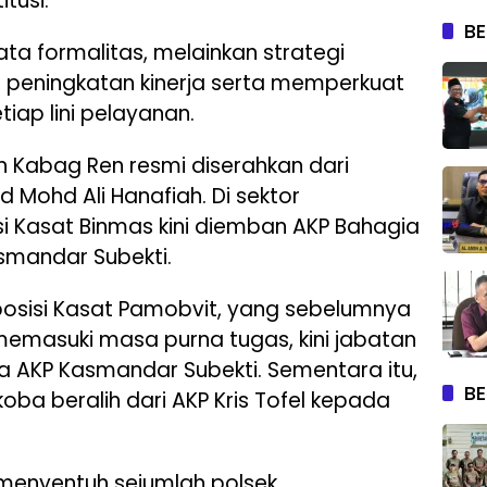
tusi.
BE
ta formalitas, melainkan strategi
peningkatan kinerja serta memperkuat
tiap lini pelayanan.
n Kabag Ren resmi diserahkan dari
d Mohd Ali Hanafiah. Di sektor
 Kasat Binmas kini diemban AKP Bahagia
smandar Subekti.
posisi Kasat Pamobvit, yang sebelumnya
emasuki masa purna tugas, kini jabatan
 AKP Kasmandar Subekti. Sementara itu,
BE
oba beralih dari AKP Kris Tofel kepada
i menyentuh sejumlah polsek.