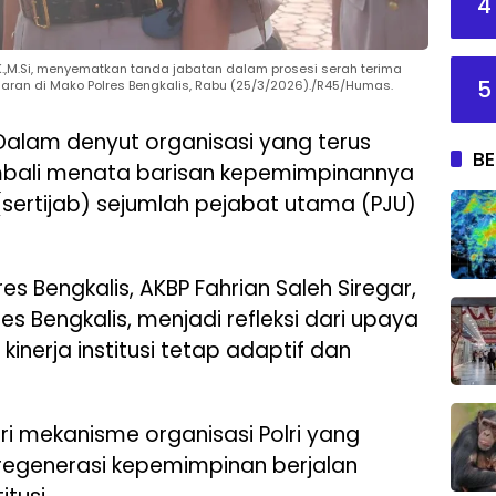
4
I.K.,M.Si, menyematkan tanda jabatan dalam prosesi serah terima
5
jaran di Mako Polres Bengkalis, Rabu (25/3/2026)./R45/Humas.
alam denyut organisasi yang terus
BE
embali menata barisan kepemimpinannya
(sertijab) sejumlah pejabat utama (PJU)
s Bengkalis, AKBP Fahrian Saleh Siregar,
s Bengkalis, menjadi refleksi dari upaya
inerja institusi tetap adaptif dan
ri mekanisme organisasi Polri yang
regenerasi kepemimpinan berjalan