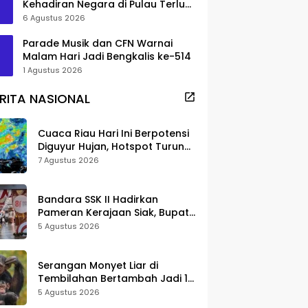
Kehadiran Negara di Pulau Terluar
Rupat
6 Agustus 2026
Parade Musik dan CFN Warnai
Malam Hari Jadi Bengkalis ke-514
1 Agustus 2026
RITA NASIONAL
Cuaca Riau Hari Ini Berpotensi
Diguyur Hujan, Hotspot Turun
Jadi 25 Titik
7 Agustus 2026
Bandara SSK II Hadirkan
Pameran Kerajaan Siak, Bupati
Afni: Jadi Ruang Edukasi
5 Agustus 2026
Sejarah Riau
Serangan Monyet Liar di
Tembilahan Bertambah Jadi 16
Korban, DPKP Bantah Video
5 Agustus 2026
Gerombolan Viral