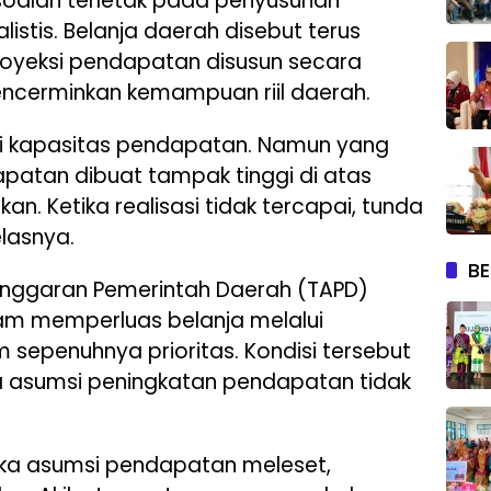
soalan terletak pada penyusunan
listis. Belanja daerah disebut terus
royeksi pendapatan disusun secara
mencerminkan kemampuan riil daerah.
ti kapasitas pendapatan. Namun yang
dapatan dibuat tampak tinggi di atas
an. Ketika realisasi tidak tercapai, tunda
elasnya.
BE
 Anggaran Pemerintah Daerah (TAPD)
dalam memperluas belanja melalui
sepenuhnya prioritas. Kondisi tersebut
ika asumsi peningkatan pendapatan tidak
tika asumsi pendapatan meleset,