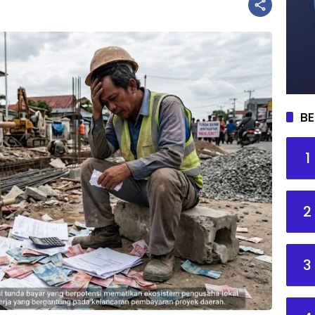
BE
1
2
3