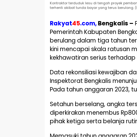
Kontraktor terduduk lesu di tengah proyek pemba
terhenti akibat tunda bayar yang terus berulang. (F
Rakyat
45
.com,
Bengkalis –
P
Pemerintah Kabupaten Bengka
berulang dalam tiga tahun tera
kini mencapai skala ratusan 
kekhawatiran serius terhadap 
Data rekonsiliasi kewajiban d
Inspektorat Bengkalis menunj
Pada tahun anggaran 2023, tun
Setahun berselang, angka ter
diperkirakan menembus Rp800
pihak ketiga serta belanja rut
Memasuki tahun anggaran 2025,