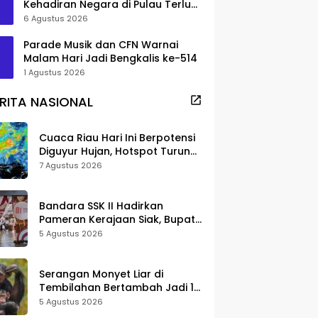
Kehadiran Negara di Pulau Terluar
Rupat
6 Agustus 2026
Parade Musik dan CFN Warnai
Malam Hari Jadi Bengkalis ke-514
1 Agustus 2026
RITA NASIONAL
Cuaca Riau Hari Ini Berpotensi
Diguyur Hujan, Hotspot Turun
Jadi 25 Titik
7 Agustus 2026
Bandara SSK II Hadirkan
Pameran Kerajaan Siak, Bupati
Afni: Jadi Ruang Edukasi
5 Agustus 2026
Sejarah Riau
Serangan Monyet Liar di
Tembilahan Bertambah Jadi 16
Korban, DPKP Bantah Video
5 Agustus 2026
Gerombolan Viral