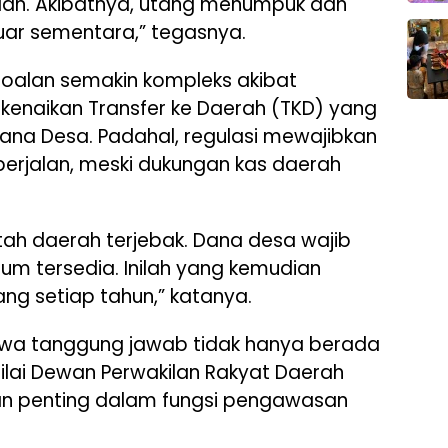
alan. Akibatnya, utang menumpuk dan
luar sementara,” tegasnya.
rsoalan semakin kompleks akibat
kenaikan Transfer ke Daerah (TKD) yang
ana Desa. Padahal, regulasi mewajibkan
erjalan, meski dukungan kas daerah
tah daerah terjebak. Dana desa wajib
lum tersedia. Inilah yang kemudian
ng setiap tahun,” katanya.
wa tanggung jawab tidak hanya berada
nilai Dewan Perwakilan Rakyat Daerah
ran penting dalam fungsi pengawasan