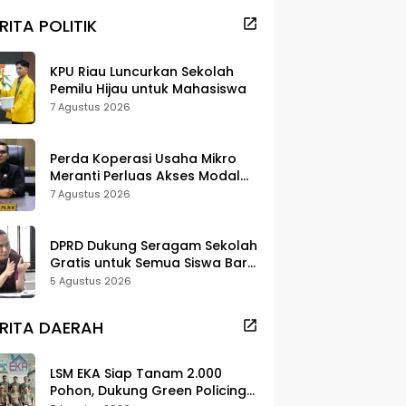
RITA POLITIK
KPU Riau Luncurkan Sekolah
Pemilu Hijau untuk Mahasiswa
7 Agustus 2026
Perda Koperasi Usaha Mikro
Meranti Perluas Akses Modal
dan Pasar
7 Agustus 2026
DPRD Dukung Seragam Sekolah
Gratis untuk Semua Siswa Baru,
Minta Rehab Sekolah Jangan
5 Agustus 2026
Dikurangi
RITA DAERAH
LSM EKA Siap Tanam 2.000
Pohon, Dukung Green Policing