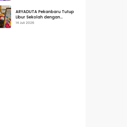
Karakter
ARYADUTA Pekanbaru Tutup
Libur Sekolah dengan
Pengalaman Staycation
14 Juli 2026
Keluarga