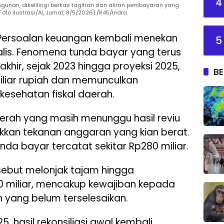
4
ngunan, dikelilingi berkas tagihan dan aliran pembayaran yang
oto ilustrasi/AI, Jumat, 8/5/2026)./R45/Indra.
ersoalan keuangan kembali menekan
5
lis. Fenomena tunda bayar yang terus
khir, sejak 2023 hingga proyeksi 2025,
BE
miliar rupiah dan memunculkan
kesehatan fiskal daerah.
aerah yang masih menunggu hasil reviu
ukkan tekanan anggaran yang kian berat.
da bayar tercatat sekitar Rp280 miliar.
sebut melonjak tajam hingga
 miliar, mencakup kewajiban kepada
in yang belum terselesaikan.
 hasil rekonsiliasi awal kembali