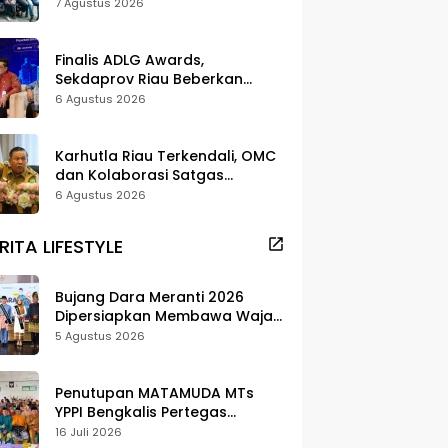
dan Pelestarian di Meranti
7 Agustus 2026
Finalis ADLG Awards,
Sekdaprov Riau Beberkan
Strategi Digitalisasi untuk
6 Agustus 2026
Tingkatkan Layanan Publik
Karhutla Riau Terkendali, OMC
dan Kolaborasi Satgas
Berhasil Tekan Titik Api
6 Agustus 2026
RITA LIFESTYLE
Bujang Dara Meranti 2026
Dipersiapkan Membawa Wajah
Daerah ke Publik
5 Agustus 2026
Penutupan MATAMUDA MTs
YPPI Bengkalis Pertegas
Pendidikan Berbasis Adat dan
16 Juli 2026