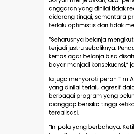
Sofyan menjelaskan, akar per
anggaran yang dinilai tidak rea
didorong tinggi, sementara p
terlalu optimistis dan tidak 
“Seharusnya belanja mengiku
terjadi justru sebaliknya. Pen
kertas agar belanja bisa disahk
bayar menjadi konsekuensi,” j
Ia juga menyoroti peran Tim
yang dinilai terlalu agresif 
berbagai program yang belum 
dianggap berisiko tinggi ket
terealisasi.
“Ini pola yang berbahaya. Ke