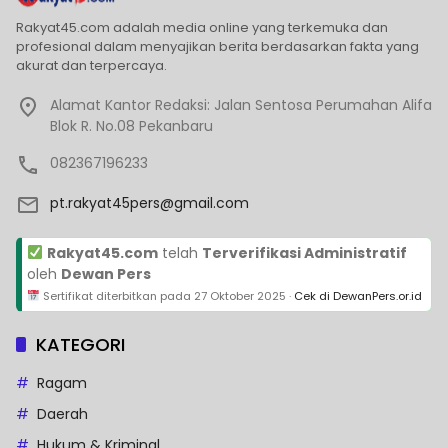
Rakyat45.com adalah media online yang terkemuka dan
profesional dalam menyajikan berita berdasarkan fakta yang
akurat dan terpercaya.
Alamat Kantor Redaksi: Jalan Sentosa Perumahan Alifa
Blok R. No.08 Pekanbaru
082367196233
pt.rakyat45pers@gmail.com
Rakyat45.com
telah
Terverifikasi Administratif
oleh
Dewan Pers
Sertifikat diterbitkan pada
27 Oktober 2025
·
Cek di DewanPers.or.id
KATEGORI
Ragam
Daerah
Hukum & Kriminal