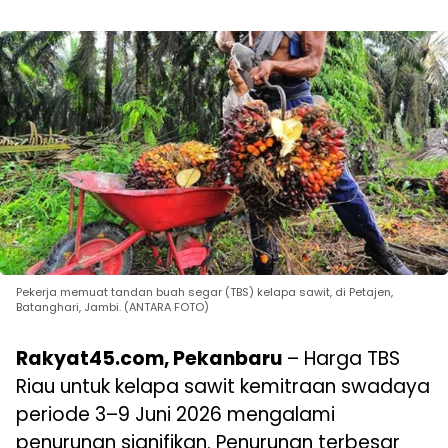
Pekerja memuat tandan buah segar (TBS) kelapa sawit, di Petajen,
Batanghari, Jambi. (ANTARA FOTO)
Rakyat45.com, Pekanbaru
– Harga TBS
Riau untuk kelapa sawit kemitraan swadaya
periode 3–9 Juni 2026 mengalami
penurunan signifikan. Penurunan terbesar