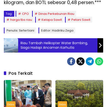
kilogram, dan BOTL sebesar 0,48 persen.***
Tag:
CPO
Dinas Perkebunan Riau
harga tbs riau
Kelapa Sawit
Petani Sawit
Penulis: Sefertiani
Editor: Hadiriku Zega
Riau Tambah Helikopter Water Bombing,
Siaga Hadapi Ancaman Karhutla
Pos Terkait
Ekbis
Ekbis