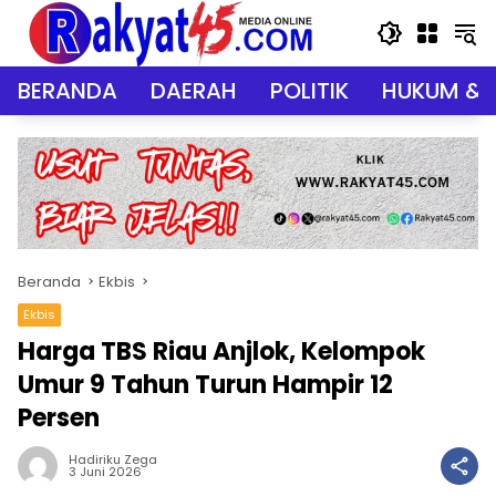
Langsung
ke
konten
BERANDA
DAERAH
POLITIK
HUKUM & 
Beranda
Ekbis
Ekbis
Harga TBS Riau Anjlok, Kelompok
Umur 9 Tahun Turun Hampir 12
Persen
Hadiriku Zega
3 Juni 2026