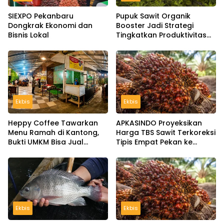
SIEXPO Pekanbaru
Pupuk Sawit Organik
Dongkrak Ekonomi dan
Booster Jadi Strategi
Bisnis Lokal
Tingkatkan Produktivitas
Kebun, Ini Manfaat dan
Panduan Pemupukannya
Ekbis
Ekbis
Heppy Coffee Tawarkan
APKASINDO Proyeksikan
Menu Ramah di Kantong,
Harga TBS Sawit Terkoreksi
Bukti UMKM Bisa Jual
Tipis Empat Pekan ke
Murah tanpa Tinggalkan
Depan
Kualitas
Ekbis
Ekbis