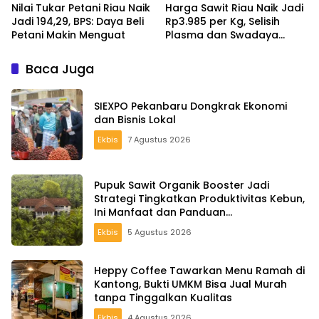
Nilai Tukar Petani Riau Naik
Harga Sawit Riau Naik Jadi
Jadi 194,29, BPS: Daya Beli
Rp3.985 per Kg, Selisih
Petani Makin Menguat
Plasma dan Swadaya
Capai Rp645
Baca Juga
SIEXPO Pekanbaru Dongkrak Ekonomi
dan Bisnis Lokal
Ekbis
7 Agustus 2026
Pupuk Sawit Organik Booster Jadi
Strategi Tingkatkan Produktivitas Kebun,
Ini Manfaat dan Panduan
Pemupukannya
Ekbis
5 Agustus 2026
Heppy Coffee Tawarkan Menu Ramah di
Kantong, Bukti UMKM Bisa Jual Murah
tanpa Tinggalkan Kualitas
Ekbis
4 Agustus 2026