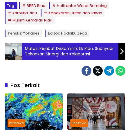
Tag:
BPBD Riau
Helikopter Water Bombing
karhutla Riau
Kebakaran Hutan dan Lahan
Musim Kemarau Riau
Penulis: Yohanes
Editor: Hadiriku Zega
Mutasi Pejabat Diskominfotik Riau, Supriyadi
Tekankan Sinergi dan Kolaborasi
Pos Terkait
Peristiwa
Peristiwa