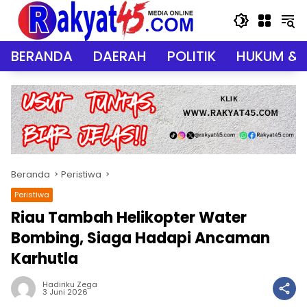
Langsung
ke
konten
BERANDA
DAERAH
POLITIK
HUKUM & 
Beranda
Peristiwa
Peristiwa
Riau Tambah Helikopter Water
Bombing, Siaga Hadapi Ancaman
Karhutla
Hadiriku Zega
3 Juni 2026