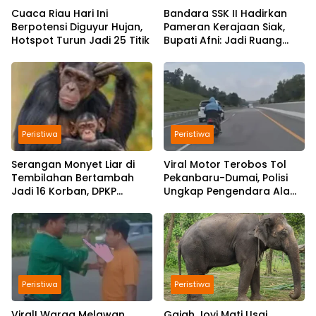
Cuaca Riau Hari Ini
Bandara SSK II Hadirkan
Berpotensi Diguyur Hujan,
Pameran Kerajaan Siak,
Hotspot Turun Jadi 25 Titik
Bupati Afni: Jadi Ruang
Edukasi Sejarah Riau
Peristiwa
Peristiwa
Serangan Monyet Liar di
Viral Motor Terobos Tol
Tembilahan Bertambah
Pekanbaru-Dumai, Polisi
Jadi 16 Korban, DPKP
Ungkap Pengendara Alami
Bantah Video Gerombolan
Gangguan Usai
Viral
Kecelakaan
Peristiwa
Peristiwa
Viral! Warga Melawan
Gajah Jovi Mati Usai