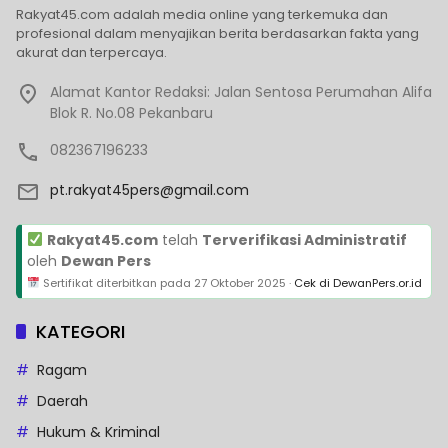
Rakyat45.com adalah media online yang terkemuka dan
profesional dalam menyajikan berita berdasarkan fakta yang
akurat dan terpercaya.
Alamat Kantor Redaksi: Jalan Sentosa Perumahan Alifa
Blok R. No.08 Pekanbaru
082367196233
pt.rakyat45pers@gmail.com
Rakyat45.com
telah
Terverifikasi Administratif
oleh
Dewan Pers
Sertifikat diterbitkan pada
27 Oktober 2025
·
Cek di DewanPers.or.id
KATEGORI
Ragam
Daerah
Hukum & Kriminal