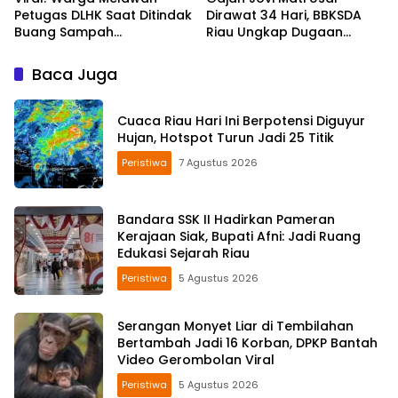
Petugas DLHK Saat Ditindak
Dirawat 34 Hari, BBKSDA
Buang Sampah
Riau Ungkap Dugaan
Sembarangan di
Penyebabnya
Pekanbaru
Baca Juga
Cuaca Riau Hari Ini Berpotensi Diguyur
Hujan, Hotspot Turun Jadi 25 Titik
Peristiwa
7 Agustus 2026
Bandara SSK II Hadirkan Pameran
Kerajaan Siak, Bupati Afni: Jadi Ruang
Edukasi Sejarah Riau
Peristiwa
5 Agustus 2026
Serangan Monyet Liar di Tembilahan
Bertambah Jadi 16 Korban, DPKP Bantah
Video Gerombolan Viral
Peristiwa
5 Agustus 2026