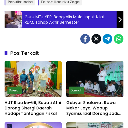
Penulis: Indra
Editor: Hadiriku Zega
Guru MTs YPPI Bengkalis Mulai Input Nilai
RDM, Tahap Akhir Semester
Pos Terkait
Daerah
Daerah
HUT Riau ke-69, Bupati Afni
Gebyar Shalawat Rawa
Dorong Sinergi Daerah
Mekar Jaya, Wabup
Hadapi Tantangan Fiskal
Syamsurizal Dorong Jadi
Tradisi