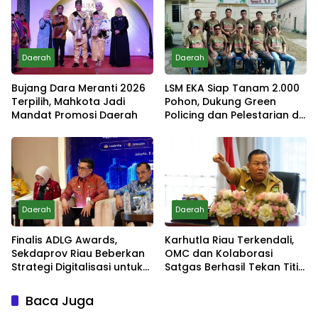
Daerah
Daerah
Bujang Dara Meranti 2026
LSM EKA Siap Tanam 2.000
Terpilih, Mahkota Jadi
Pohon, Dukung Green
Mandat Promosi Daerah
Policing dan Pelestarian di
Meranti
Daerah
Daerah
Finalis ADLG Awards,
Karhutla Riau Terkendali,
Sekdaprov Riau Beberkan
OMC dan Kolaborasi
Strategi Digitalisasi untuk
Satgas Berhasil Tekan Titik
Tingkatkan Layanan Publik
Api
Baca Juga