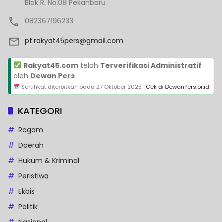
Blok R. No.08 Pekanbaru
082367196233
pt.rakyat45pers@gmail.com
Rakyat45.com
telah
Terverifikasi Administratif
oleh
Dewan Pers
Sertifikat diterbitkan pada
27 Oktober 2025
·
Cek di DewanPers.or.id
KATEGORI
Ragam
Daerah
Hukum & Kriminal
Peristiwa
Ekbis
Politik
Nasional