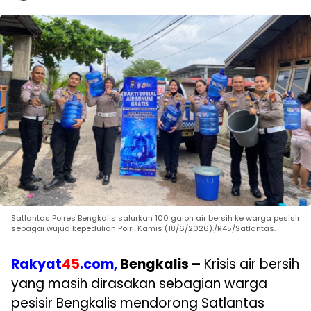
Satlantas Polres Bengkalis salurkan 100 galon air bersih ke warga pesisir
sebagai wujud kepedulian Polri. Kamis (18/6/2026)./R45/Satlantas.
Rakyat
45
.com,
Bengkalis –
Krisis air bersih
yang masih dirasakan sebagian warga
pesisir Bengkalis mendorong Satlantas