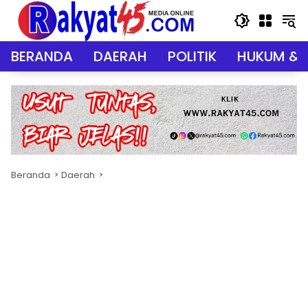
Langsung
ke
konten
BERANDA
DAERAH
POLITIK
HUKUM & 
Beranda
Daerah