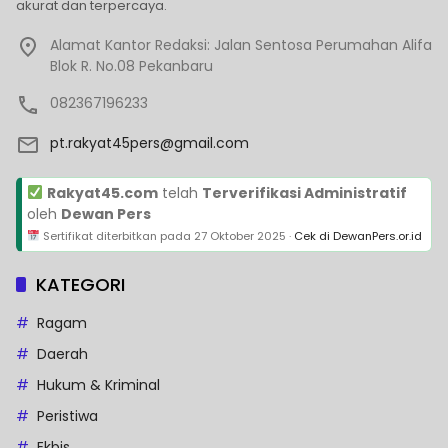
akurat dan terpercaya.
Alamat Kantor Redaksi: Jalan Sentosa Perumahan Alifa
Blok R. No.08 Pekanbaru
082367196233
pt.rakyat45pers@gmail.com
Rakyat45.com
telah
Terverifikasi Administratif
oleh
Dewan Pers
Sertifikat diterbitkan pada
27 Oktober 2025
·
Cek di DewanPers.or.id
KATEGORI
Ragam
Daerah
Hukum & Kriminal
Peristiwa
Ekbis