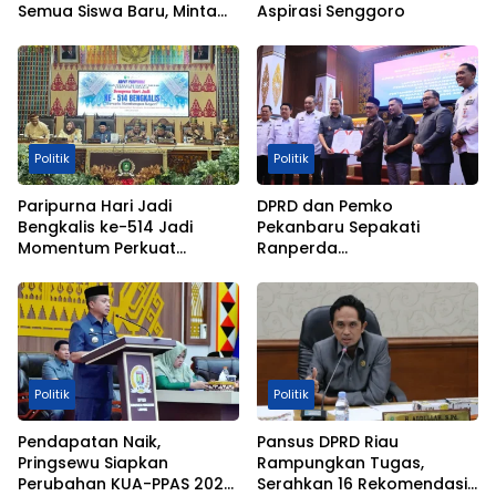
Semua Siswa Baru, Minta
Aspirasi Senggoro
Rehab Sekolah Jangan
Dikurangi
Politik
Politik
Paripurna Hari Jadi
DPRD dan Pemko
Bengkalis ke-514 Jadi
Pekanbaru Sepakati
Momentum Perkuat
Ranperda
Persatuan dan Marwah
Pertanggungjawaban
Negeri
APBD 2025 Jadi Perda
Politik
Politik
Pendapatan Naik,
Pansus DPRD Riau
Pringsewu Siapkan
Rampungkan Tugas,
Perubahan KUA-PPAS 2026
Serahkan 16 Rekomendasi