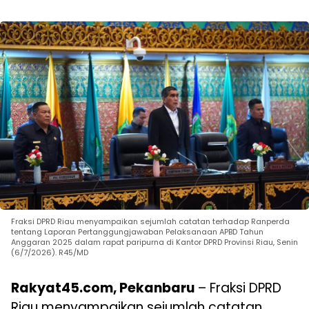
Fraksi DPRD Riau menyampaikan sejumlah catatan terhadap Ranperda
tentang Laporan Pertanggungjawaban Pelaksanaan APBD Tahun
Anggaran 2025 dalam rapat paripurna di Kantor DPRD Provinsi Riau, Senin
(6/7/2026). R45/MD
Rakyat45.com, Pekanbaru
– Fraksi DPRD
Riau menyampaikan sejumlah catatan