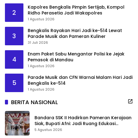
Kapolres Bengkalis Pimpin Sertijab, Kompol
2
Ridho Perasetia Jadi Wakapolres
1 Agustus 2026
Bengkalis Rayakan Hari Jadi ke-514 Lewat
3
Parade Musik dan Pameran Kuliner
31 Juli 2026
Enam Paket Sabu Mengantar Polisi ke Jejak
4
Pemasok di Mandau
1 Agustus 2026
Parade Musik dan CFN Warnai Malam Hari Jadi
5
Bengkalis ke-514
1 Agustus 2026
BERITA NASIONAL
Bandara SSK II Hadirkan Pameran Kerajaan
Siak, Bupati Afni: Jadi Ruang Edukasi
Sejarah Riau
5 Agustus 2026