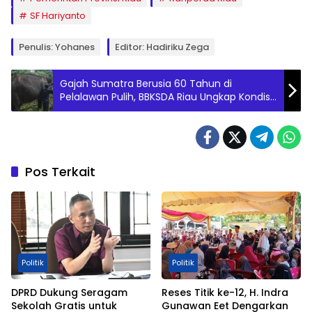
SF Hariyanto
Penulis: Yohanes
Editor: Hadiriku Zega
Gajah Sumatra Berusia 60 Tahun di
Pelalawan Pulih, BBKSDA Riau Ungkap Kondisi
Terkini
Pos Terkait
Politik
Politik
DPRD Dukung Seragam
Reses Titik ke-12, H. Indra
Sekolah Gratis untuk
Gunawan Eet Dengarkan