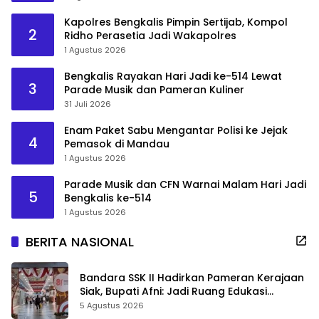
Kapolres Bengkalis Pimpin Sertijab, Kompol
2
Ridho Perasetia Jadi Wakapolres
1 Agustus 2026
Bengkalis Rayakan Hari Jadi ke-514 Lewat
3
Parade Musik dan Pameran Kuliner
31 Juli 2026
Enam Paket Sabu Mengantar Polisi ke Jejak
4
Pemasok di Mandau
1 Agustus 2026
Parade Musik dan CFN Warnai Malam Hari Jadi
5
Bengkalis ke-514
1 Agustus 2026
BERITA NASIONAL
Bandara SSK II Hadirkan Pameran Kerajaan
Siak, Bupati Afni: Jadi Ruang Edukasi
Sejarah Riau
5 Agustus 2026