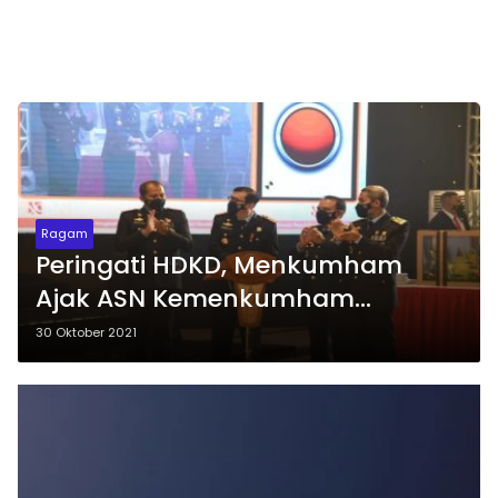
Ragam
Peringati HDKD, Menkumham
Ajak ASN Kemenkumham
Wujudkan Nilai Semakin PASTI
30 Oktober 2021