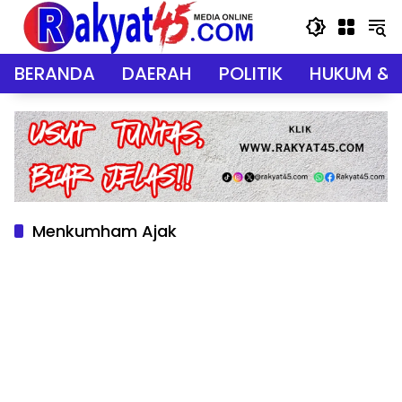
Langsung
ke
konten
BERANDA
DAERAH
POLITIK
HUKUM & 
Menkumham Ajak