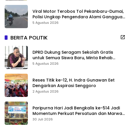
Viral Motor Terobos Tol Pekanbaru-Dumai,
Polisi Ungkap Pengendara Alami Gangguan
Usai Kecelakaan
5 Agustus 2026
BERITA POLITIK
DPRD Dukung Seragam Sekolah Gratis
untuk Semua Siswa Baru, Minta Rehab
Sekolah Jangan Dikurangi
5 Agustus 2026
Reses Titik ke-12, H. Indra Gunawan Eet
Dengarkan Aspirasi Senggoro
2 Agustus 2026
Paripurna Hari Jadi Bengkalis ke-514 Jadi
Momentum Perkuat Persatuan dan Marwah
Negeri
30 Juli 2026