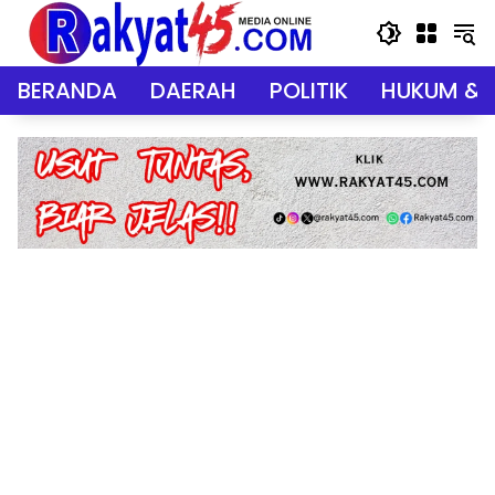
Langsung
ke
konten
BERANDA
DAERAH
POLITIK
HUKUM & 