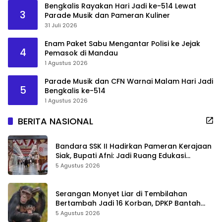
Bengkalis Rayakan Hari Jadi ke-514 Lewat
3
Parade Musik dan Pameran Kuliner
31 Juli 2026
Enam Paket Sabu Mengantar Polisi ke Jejak
4
Pemasok di Mandau
1 Agustus 2026
Parade Musik dan CFN Warnai Malam Hari Jadi
5
Bengkalis ke-514
1 Agustus 2026
BERITA NASIONAL
Bandara SSK II Hadirkan Pameran Kerajaan
Siak, Bupati Afni: Jadi Ruang Edukasi
Sejarah Riau
5 Agustus 2026
Serangan Monyet Liar di Tembilahan
Bertambah Jadi 16 Korban, DPKP Bantah
Video Gerombolan Viral
5 Agustus 2026