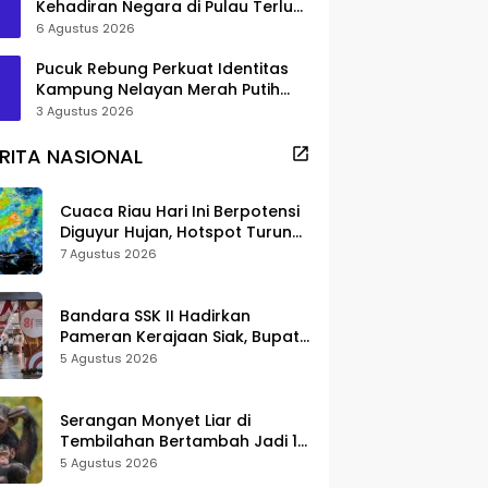
Kehadiran Negara di Pulau Terluar
Rupat
6 Agustus 2026
Pucuk Rebung Perkuat Identitas
Kampung Nelayan Merah Putih
Pambang Pesisir
3 Agustus 2026
RITA NASIONAL
Cuaca Riau Hari Ini Berpotensi
Diguyur Hujan, Hotspot Turun
Jadi 25 Titik
7 Agustus 2026
Bandara SSK II Hadirkan
Pameran Kerajaan Siak, Bupati
Afni: Jadi Ruang Edukasi
5 Agustus 2026
Sejarah Riau
Serangan Monyet Liar di
Tembilahan Bertambah Jadi 16
Korban, DPKP Bantah Video
5 Agustus 2026
Gerombolan Viral