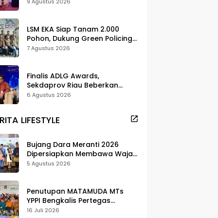
Promosi Daerah
9 Agustus 2026
LSM EKA Siap Tanam 2.000
Pohon, Dukung Green Policing
dan Pelestarian di Meranti
7 Agustus 2026
Finalis ADLG Awards,
Sekdaprov Riau Beberkan
Strategi Digitalisasi untuk
6 Agustus 2026
Tingkatkan Layanan Publik
RITA LIFESTYLE
Bujang Dara Meranti 2026
Dipersiapkan Membawa Wajah
Daerah ke Publik
5 Agustus 2026
Penutupan MATAMUDA MTs
YPPI Bengkalis Pertegas
Pendidikan Berbasis Adat dan
16 Juli 2026