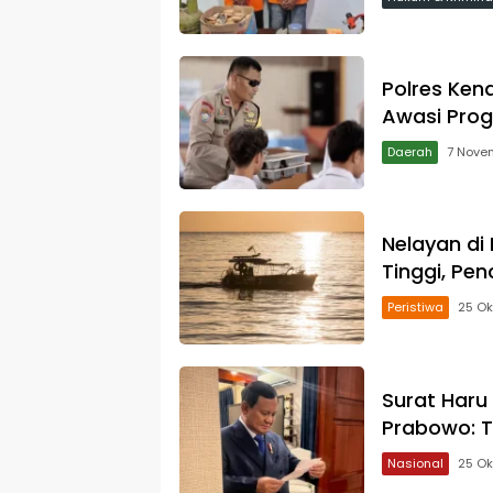
Polres Kend
Awasi Prog
Daerah
7 Nove
Nelayan di
Tinggi, Pen
Peristiwa
25 Ok
Surat Haru
Prabowo: T
Nasional
25 Ok