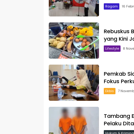
Ragam
16 Feb
Rebuskus B
yang Kini 
Lifestyle
8 Nov
Pemkab Sia
Fokus Perk
Ekbis
7 Novemb
Tambang Em
Pelaku Dit
Hukum & Krimina