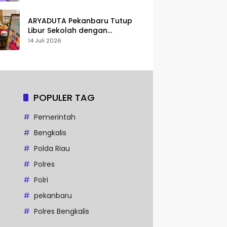
Karakter
ARYADUTA Pekanbaru Tutup
Libur Sekolah dengan
Pengalaman Staycation
14 Juli 2026
Keluarga
POPULER TAG
Pemerintah
Bengkalis
Polda Riau
Polres
Polri
pekanbaru
Polres Bengkalis