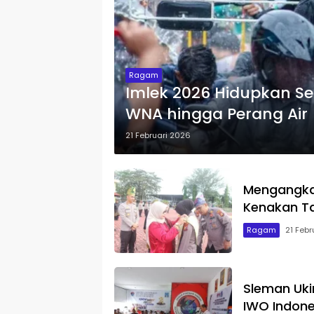
Ragam
Imlek 2026 Hidupkan Se
WNA hingga Perang Air
21 Februari 2026
Mengangkat
Kenakan T
Ragam
21 Febr
Sleman Ukir
IWO Indon