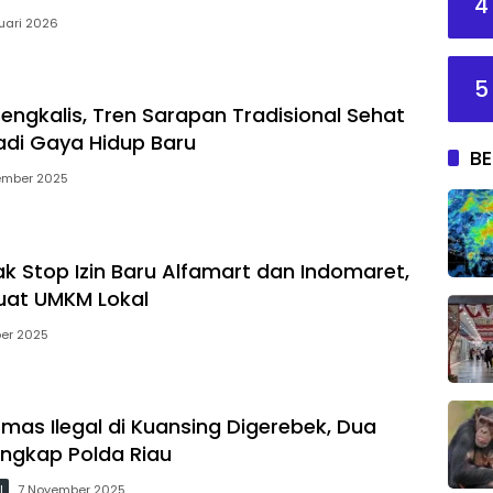
4
ruari 2026
5
engkalis, Tren Sarapan Tradisional Sehat
Jadi Gaya Hidup Baru
BE
ember 2025
k Stop Izin Baru Alfamart dan Indomaret,
uat UMKM Lokal
er 2025
as Ilegal di Kuansing Digerebek, Dua
angkap Polda Riau
l
7 November 2025