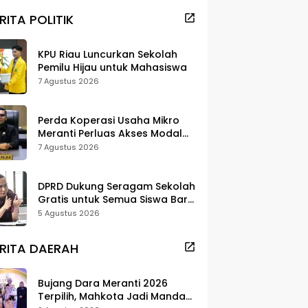
RITA POLITIK
KPU Riau Luncurkan Sekolah
Pemilu Hijau untuk Mahasiswa
7 Agustus 2026
Perda Koperasi Usaha Mikro
Meranti Perluas Akses Modal
dan Pasar
7 Agustus 2026
DPRD Dukung Seragam Sekolah
Gratis untuk Semua Siswa Baru,
Minta Rehab Sekolah Jangan
5 Agustus 2026
Dikurangi
RITA DAERAH
Bujang Dara Meranti 2026
Terpilih, Mahkota Jadi Mandat