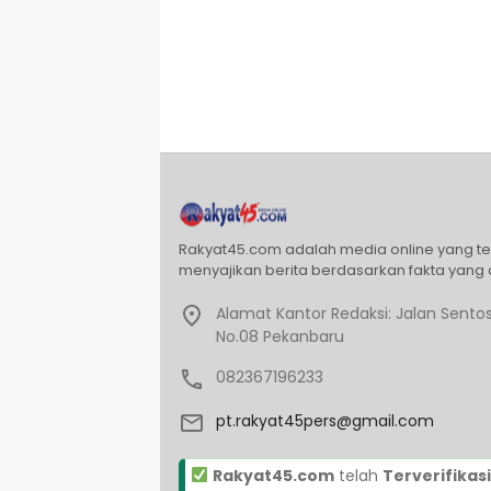
Rakyat45.com adalah media online yang t
menyajikan berita berdasarkan fakta yang 
Alamat Kantor Redaksi: Jalan Sentos
No.08 Pekanbaru
082367196233
pt.rakyat45pers@gmail.com
Rakyat45.com
telah
Terverifikasi