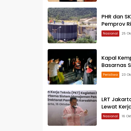
PHR dan SK
Pemprov R
Nasional
25 Ok
Kapal Kemp
Basarnas S
Peristiwa
23 Ok
LRT Jakart
Lewat Kerj
Nasional
16 Ok