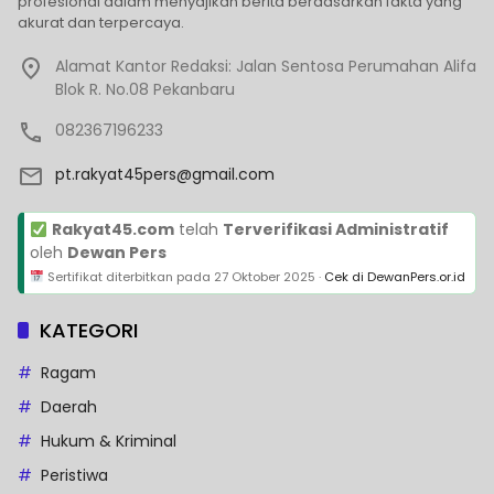
profesional dalam menyajikan berita berdasarkan fakta yang
akurat dan terpercaya.
Alamat Kantor Redaksi: Jalan Sentosa Perumahan Alifa
Blok R. No.08 Pekanbaru
082367196233
pt.rakyat45pers@gmail.com
Rakyat45.com
telah
Terverifikasi Administratif
oleh
Dewan Pers
Sertifikat diterbitkan pada
27 Oktober 2025
·
Cek di DewanPers.or.id
KATEGORI
Ragam
Daerah
Hukum & Kriminal
Peristiwa