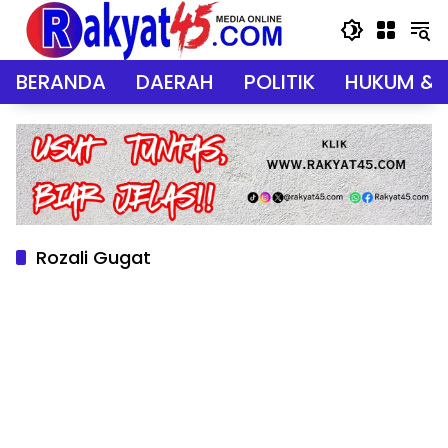
Langsung
ke
konten
BERANDA
DAERAH
POLITIK
HUKUM & 
Rozali Gugat