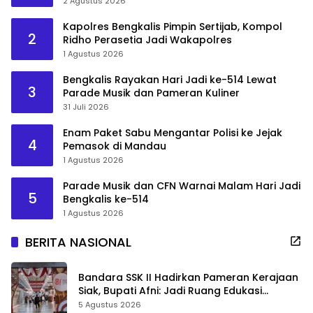
2 Agustus 2026
Kapolres Bengkalis Pimpin Sertijab, Kompol
2
Ridho Perasetia Jadi Wakapolres
1 Agustus 2026
Bengkalis Rayakan Hari Jadi ke-514 Lewat
3
Parade Musik dan Pameran Kuliner
31 Juli 2026
Enam Paket Sabu Mengantar Polisi ke Jejak
4
Pemasok di Mandau
1 Agustus 2026
Parade Musik dan CFN Warnai Malam Hari Jadi
5
Bengkalis ke-514
1 Agustus 2026
BERITA NASIONAL
Bandara SSK II Hadirkan Pameran Kerajaan
Siak, Bupati Afni: Jadi Ruang Edukasi
Sejarah Riau
5 Agustus 2026