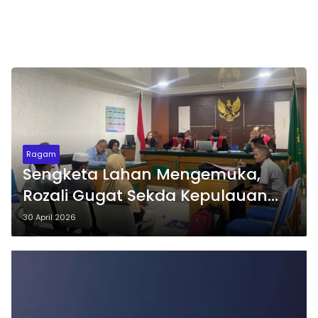
Ragam
Sengketa Lahan Mengemuka,
Rozali Gugat Sekda Kepulauan
Meranti di PN Bengkalis
30 April 2026