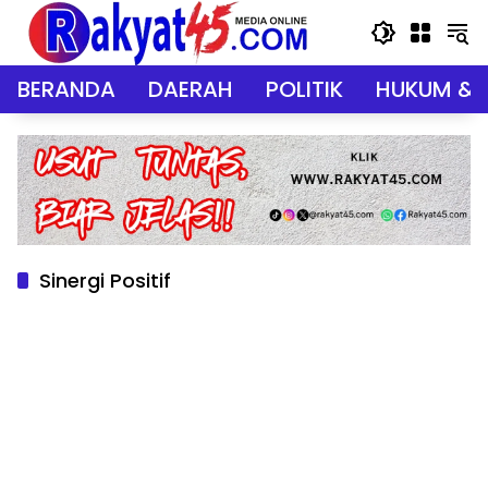
Langsung
ke
konten
BERANDA
DAERAH
POLITIK
HUKUM & 
Sinergi Positif