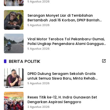
Sejarah Riau
5 Agustus 2026
Serangan Monyet Liar di Tembilahan
Bertambah Jadi 16 Korban, DPKP Bantah
Video Gerombolan Viral
5 Agustus 2026
Viral Motor Terobos Tol Pekanbaru-Dumai,
Polisi Ungkap Pengendara Alami Gangguan
Usai Kecelakaan
5 Agustus 2026
BERITA POLITIK
DPRD Dukung Seragam Sekolah Gratis
untuk Semua Siswa Baru, Minta Rehab
Sekolah Jangan Dikurangi
5 Agustus 2026
Reses Titik ke-12, H. Indra Gunawan Eet
Dengarkan Aspirasi Senggoro
2 Agustus 2026