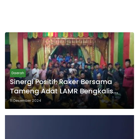
Daerah
Sinergi Positif: Raker Bersama
Tameng Adat LAMR Bengkalis
Fokus pada Penguatan Tradisi
11 Desember 2024
dan Pembangunan