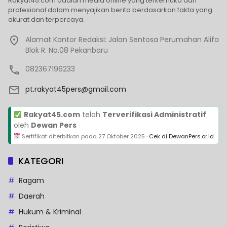
Rakyat45.com adalah media online yang terkemuka dan
profesional dalam menyajikan berita berdasarkan fakta yang
akurat dan terpercaya.
Alamat Kantor Redaksi: Jalan Sentosa Perumahan Alifa
Blok R. No.08 Pekanbaru
082367196233
pt.rakyat45pers@gmail.com
Rakyat45.com
telah
Terverifikasi Administratif
oleh
Dewan Pers
Sertifikat diterbitkan pada
27 Oktober 2025
·
Cek di DewanPers.or.id
KATEGORI
Ragam
Daerah
Hukum & Kriminal