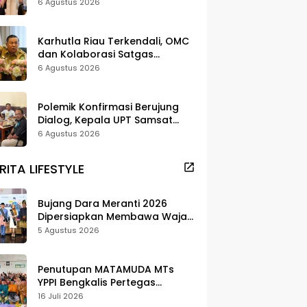
Strategi Digitalisasi untuk
6 Agustus 2026
Tingkatkan Layanan Publik
Karhutla Riau Terkendali, OMC
dan Kolaborasi Satgas
Berhasil Tekan Titik Api
6 Agustus 2026
Polemik Konfirmasi Berujung
Dialog, Kepala UPT Samsat
Bengkalis Minta Maaf
6 Agustus 2026
RITA LIFESTYLE
Bujang Dara Meranti 2026
Dipersiapkan Membawa Wajah
Daerah ke Publik
5 Agustus 2026
Penutupan MATAMUDA MTs
YPPI Bengkalis Pertegas
Pendidikan Berbasis Adat dan
16 Juli 2026