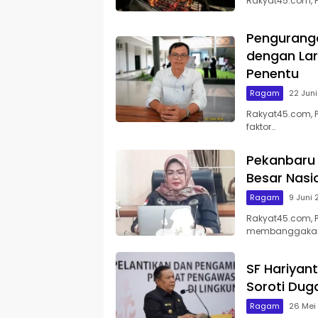
Rakyat45.com, 
Pengurang
dengan Lar
Penentu
Ragam
22 Jun
Rakyat45.com, 
faktor…
Pekanbaru 
Besar Nasi
Ragam
9 Juni
Rakyat45.com, P
membanggaka
SF Hariyan
Soroti Du
Ragam
26 Mei