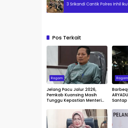
3 Srikandi Cantik Polres Inhil 
Pos Terkait
Ragam
Raga
Jelang Pacu Jalur 2026,
Barbeq
Pemkab Kuansing Masih
ARYADUT
Tunggu Kepastian Menteri
Santap
untuk Buka Festival
dengan 