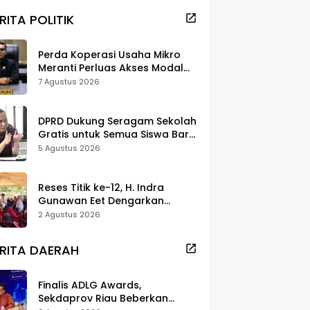
RITA POLITIK
Perda Koperasi Usaha Mikro
Meranti Perluas Akses Modal
dan Pasar
7 Agustus 2026
DPRD Dukung Seragam Sekolah
Gratis untuk Semua Siswa Baru,
Minta Rehab Sekolah Jangan
5 Agustus 2026
Dikurangi
Reses Titik ke-12, H. Indra
Gunawan Eet Dengarkan
Aspirasi Senggoro
2 Agustus 2026
RITA DAERAH
Finalis ADLG Awards,
Sekdaprov Riau Beberkan