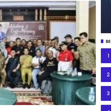
BE
1
2
3