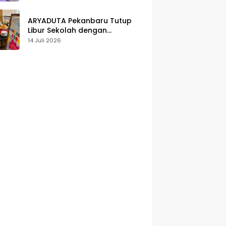
Karakter
ARYADUTA Pekanbaru Tutup
Libur Sekolah dengan
Pengalaman Staycation
14 Juli 2026
Keluarga