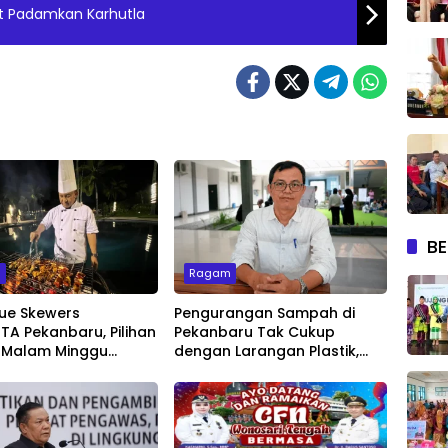
Ikut Padamkan Karhutla
BE
m
Ragam
ue Skewers
Pengurangan Sampah di
A Pekanbaru, Pilihan
Pekanbaru Tak Cukup
 Malam Minggu
dengan Larangan Plastik,
Live Music
Kesadaran Lingkungan Jadi
Penentu