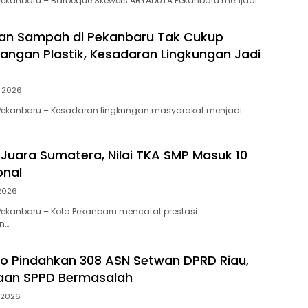
Pekanbaru – Barbeque Skewers ARYADUTA Pekanbaru menjadi…
an Sampah di Pekanbaru Tak Cukup
angan Plastik, Kesadaran Lingkungan Jadi
i 2026
Pekanbaru – Kesadaran lingkungan masyarakat menjadi
Juara Sumatera, Nilai TKA SMP Masuk 10
onal
 2026
ekanbaru – Kota Pekanbaru mencatat prestasi
n…
to Pindahkan 308 ASN Setwan DPRD Riau,
gaan SPPD Bermasalah
 2026