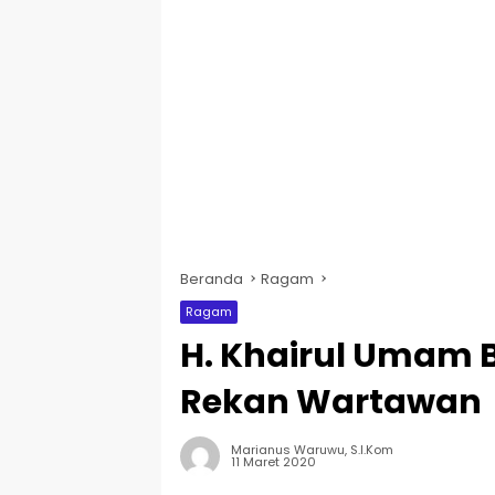
Beranda
Ragam
Ragam
H. Khairul Umam 
Rekan Wartawan
Marianus Waruwu, S.I.Kom
11 Maret 2020