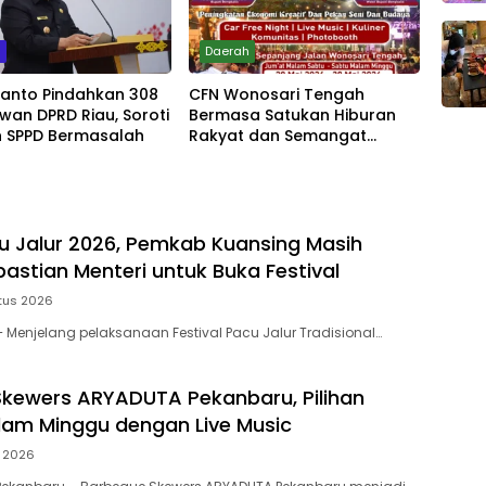
m
Daerah
yanto Pindahkan 308
CFN Wonosari Tengah
wan DPRD Riau, Soroti
Bermasa Satukan Hiburan
 SPPD Bermasalah
Rakyat dan Semangat
Ekonomi Kreatif
u Jalur 2026, Pemkab Kuansing Masih
astian Menteri untuk Buka Festival
tus 2026
Menjelang pelaksanaan Festival Pacu Jalur Tradisional…
kewers ARYADUTA Pekanbaru, Pilihan
am Minggu dengan Live Music
i 2026