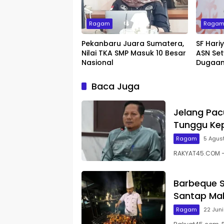
Ragam
Raga
Pekanbaru Juara Sumatera,
SF Hari
Nilai TKA SMP Masuk 10 Besar
ASN Set
Nasional
Dugaan
Baca Juga
Jelang Pac
Tunggu Kep
Ragam
5 Agus
RAKYAT45.COM – 
Barbeque S
Santap Mal
Ragam
22 Jun