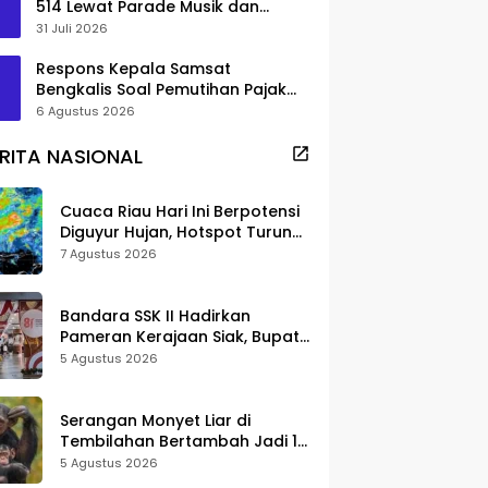
514 Lewat Parade Musik dan
Pameran Kuliner
31 Juli 2026
Respons Kepala Samsat
Bengkalis Soal Pemutihan Pajak
Disorot
6 Agustus 2026
RITA NASIONAL
Cuaca Riau Hari Ini Berpotensi
Diguyur Hujan, Hotspot Turun
Jadi 25 Titik
7 Agustus 2026
Bandara SSK II Hadirkan
Pameran Kerajaan Siak, Bupati
Afni: Jadi Ruang Edukasi
5 Agustus 2026
Sejarah Riau
Serangan Monyet Liar di
Tembilahan Bertambah Jadi 16
Korban, DPKP Bantah Video
5 Agustus 2026
Gerombolan Viral