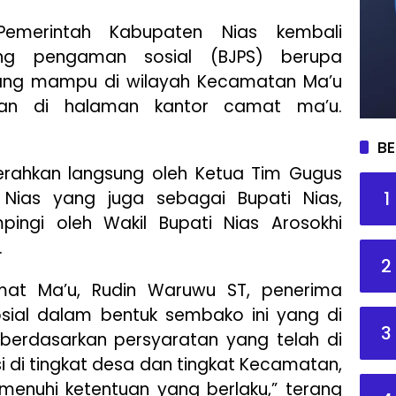
merintah Kabupaten Nias kembali
ing pengaman sosial (BJPS) berupa
ng mampu di wilayah Kecamatan Ma’u
kan di halaman kantor camat ma’u.
BE
erahkan langsung oleh Ketua Tim Gugus
1
Nias yang juga sebagai Bupati Nias,
pingi oleh Wakil Bupati Nias Arosokhi
.
2
at Ma’u, Rudin Waruwu ST, penerima
sial dalam bentuk sembako ini yang di
3
 berdasarkan persyaratan yang telah di
si di tingkat desa dan tingkat Kecamatan,
enuhi ketentuan yang berlaku,” terang