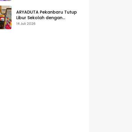
Karakter
ARYADUTA Pekanbaru Tutup
Libur Sekolah dengan
Pengalaman Staycation
14 Juli 2026
Keluarga