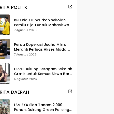
RITA POLITIK
KPU Riau Luncurkan Sekolah
Pemilu Hijau untuk Mahasiswa
7 Agustus 2026
Perda Koperasi Usaha Mikro
Meranti Perluas Akses Modal
dan Pasar
7 Agustus 2026
DPRD Dukung Seragam Sekolah
Gratis untuk Semua Siswa Baru,
Minta Rehab Sekolah Jangan
5 Agustus 2026
Dikurangi
RITA DAERAH
LSM EKA Siap Tanam 2.000
Pohon, Dukung Green Policing