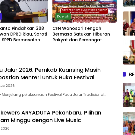
m
Daerah
yanto Pindahkan 308
CFN Wonosari Tengah
wan DPRD Riau, Soroti
Bermasa Satukan Hiburan
 SPPD Bermasalah
Rakyat dan Semangat
Ekonomi Kreatif
u Jalur 2026, Pemkab Kuansing Masih
BE
astian Menteri untuk Buka Festival
tus 2026
Menjelang pelaksanaan Festival Pacu Jalur Tradisional…
kewers ARYADUTA Pekanbaru, Pilihan
am Minggu dengan Live Music
i 2026