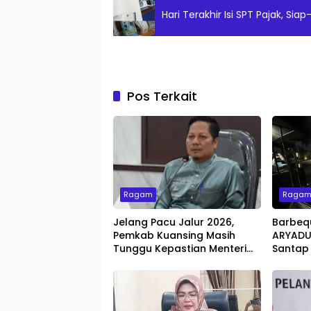
Hari Terakhir Isi SPT Pajak, Si
Pos Terkait
Ragam
Raga
Jelang Pacu Jalur 2026,
Barbeq
Pemkab Kuansing Masih
ARYADUT
Tunggu Kepastian Menteri
Santap
untuk Buka Festival
dengan 