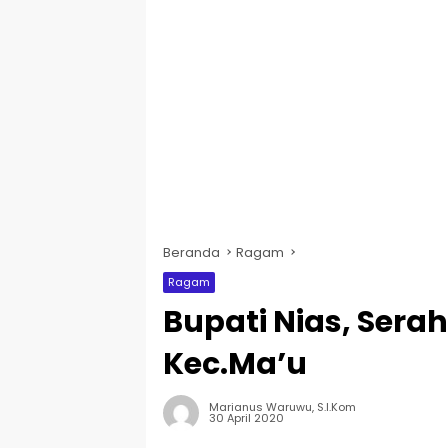
Beranda
Ragam
Ragam
Bupati Nias, Sera
Kec.Ma’u
Marianus Waruwu, S.I.Kom
30 April 2020