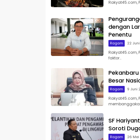
Rakyat45.com, 
Pengurang
dengan Lar
Penentu
Ragam
22 Jun
Rakyat45.com, 
faktor…
Pekanbaru 
Besar Nasi
Ragam
9 Juni
Rakyat45.com, P
membanggaka
SF Hariyan
Soroti Du
Ragam
26 Mei