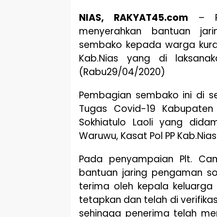
NIAS, RAKYAT45.com
– Pe
menyerahkan bantuan jar
sembako kepada warga kura
Kab.Nias yang di laksana
(Rabu29/04/2020)
Pembagian sembako ini di s
Tugas Covid-19 Kabupaten 
Sokhiatulo Laoli yang didam
Waruwu, Kasat Pol PP Kab.Nias
Pada penyampaian Plt. Cam
bantuan jaring pengaman so
terima oleh kepala keluarga
tetapkan dan telah di verifika
sehingga penerima telah mem