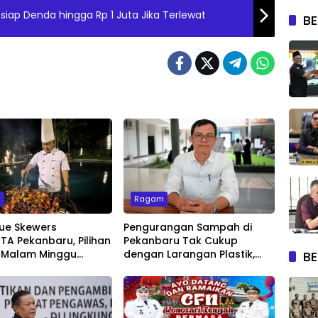
ap-siap Denda hingga Rp 1 Juta Jika Terlewat
BE
m
Ragam
ue Skewers
Pengurangan Sampah di
A Pekanbaru, Pilihan
Pekanbaru Tak Cukup
 Malam Minggu
dengan Larangan Plastik,
BE
Live Music
Kesadaran Lingkungan Jadi
Penentu