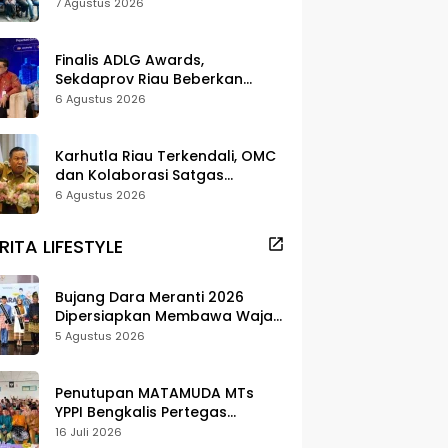
dan Pelestarian di Meranti
7 Agustus 2026
Finalis ADLG Awards,
Sekdaprov Riau Beberkan
Strategi Digitalisasi untuk
6 Agustus 2026
Tingkatkan Layanan Publik
Karhutla Riau Terkendali, OMC
dan Kolaborasi Satgas
Berhasil Tekan Titik Api
6 Agustus 2026
RITA LIFESTYLE
Bujang Dara Meranti 2026
Dipersiapkan Membawa Wajah
Daerah ke Publik
5 Agustus 2026
Penutupan MATAMUDA MTs
YPPI Bengkalis Pertegas
Pendidikan Berbasis Adat dan
16 Juli 2026