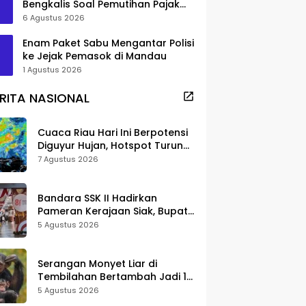
Bengkalis Soal Pemutihan Pajak
Disorot
6 Agustus 2026
Enam Paket Sabu Mengantar Polisi
ke Jejak Pemasok di Mandau
1 Agustus 2026
RITA NASIONAL
Cuaca Riau Hari Ini Berpotensi
Diguyur Hujan, Hotspot Turun
Jadi 25 Titik
7 Agustus 2026
Bandara SSK II Hadirkan
Pameran Kerajaan Siak, Bupati
Afni: Jadi Ruang Edukasi
5 Agustus 2026
Sejarah Riau
Serangan Monyet Liar di
Tembilahan Bertambah Jadi 16
Korban, DPKP Bantah Video
5 Agustus 2026
Gerombolan Viral