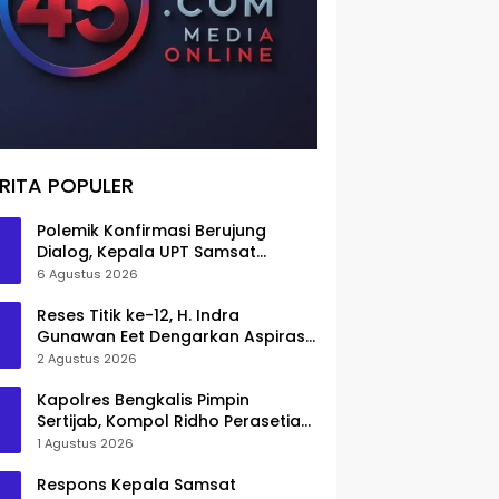
RITA POPULER
Polemik Konfirmasi Berujung
Dialog, Kepala UPT Samsat
Bengkalis Minta Maaf
6 Agustus 2026
Reses Titik ke-12, H. Indra
Gunawan Eet Dengarkan Aspirasi
Senggoro
2 Agustus 2026
Kapolres Bengkalis Pimpin
Sertijab, Kompol Ridho Perasetia
Jadi Wakapolres
1 Agustus 2026
Respons Kepala Samsat