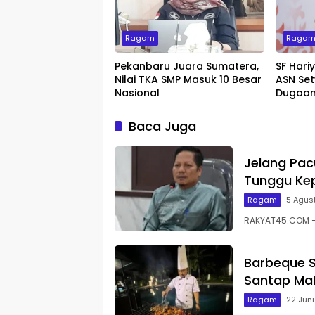
Ragam
Raga
Pekanbaru Juara Sumatera,
SF Hari
Nilai TKA SMP Masuk 10 Besar
ASN Set
Nasional
Dugaan
Baca Juga
Jelang Pac
Tunggu Kep
Ragam
5 Agus
RAKYAT45.COM – 
Barbeque S
Santap Mal
Ragam
22 Jun