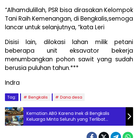
“Alhamdulillah, PSR bisa dirasakan Kelompok
Tani Raih Kemenangan, di Bengkalis,semoga
lancar untuk selanjutnya, “kata Leri
Disisi lain, dilokasi lahan milik petani
beberapa unit eksavator bekerja
menumbangkan pohon sawit yang sudah
berusia puluhan tahun.***
Indra
Tag:
Bengkalis
Dana desa
Kematian ABG Karena Inek di Bengkalis
Keluarga Minta Seluruh yang Terlibat
Diperiksa