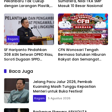
Pekanbaru Tak Cukup
Sumatera, Nilai TKA SMP
dengan Larangan Plastik,
Masuk 10 Besar Nasional
Kesadaran Lingkungan
Jadi Penentu
Ragam
Daerah
SF Hariyanto Pindahkan
CFN Wonosari Tengah
308 ASN Setwan DPRD Riau,
Bermasa Satukan Hiburan
Soroti Dugaan SPPD
Rakyat dan Semangat
Bermasalah
Ekonomi Kreatif
Baca Juga
Jelang Pacu Jalur 2026, Pemkab
Kuansing Masih Tunggu Kepastian
Menteri untuk Buka Festival
Ragam
5 Agustus 2026
Barbeque Skewers ARYADUTA