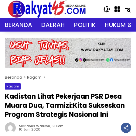
Langsung
ke
konten
BERANDA
DAERAH
POLITIK
HUKUM & 
Beranda
Ragam
Ragam
Kadistan Lihat Pekerjaan PSR Desa
Muara Dua, Tarmizi:Kita Sukseskan
Program Strategis Nasional Ini
Marianus Waruwu, S.I.Kom
10 Juni 2020