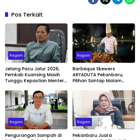
Pos Terkait
Ragam
Ragam
Jelang Pacu Jalur 2026,
Barbeque Skewers
Pemkab Kuansing Masih
ARYADUTA Pekanbaru,
Tunggu Kepastian Menteri
Pilihan Santap Malam
untuk Buka Festival
Minggu dengan Live Music
Ragam
Ragam
Pengurangan Sampah di
Pekanbaru Juara