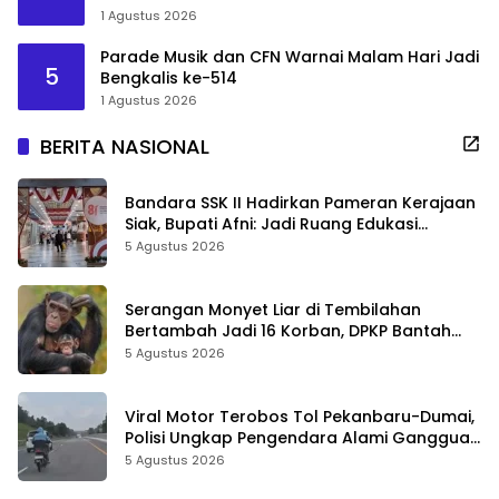
1 Agustus 2026
Parade Musik dan CFN Warnai Malam Hari Jadi
5
Bengkalis ke-514
1 Agustus 2026
BERITA NASIONAL
Bandara SSK II Hadirkan Pameran Kerajaan
Siak, Bupati Afni: Jadi Ruang Edukasi
Sejarah Riau
5 Agustus 2026
Serangan Monyet Liar di Tembilahan
Bertambah Jadi 16 Korban, DPKP Bantah
Video Gerombolan Viral
5 Agustus 2026
Viral Motor Terobos Tol Pekanbaru-Dumai,
Polisi Ungkap Pengendara Alami Gangguan
Usai Kecelakaan
5 Agustus 2026