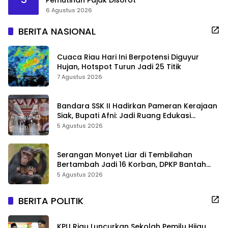
6 Agustus 2026
BERITA NASIONAL
Cuaca Riau Hari Ini Berpotensi Diguyur
Hujan, Hotspot Turun Jadi 25 Titik
7 Agustus 2026
Bandara SSK II Hadirkan Pameran Kerajaan
Siak, Bupati Afni: Jadi Ruang Edukasi
Sejarah Riau
5 Agustus 2026
Serangan Monyet Liar di Tembilahan
Bertambah Jadi 16 Korban, DPKP Bantah
Video Gerombolan Viral
5 Agustus 2026
BERITA POLITIK
KPU Riau Luncurkan Sekolah Pemilu Hijau