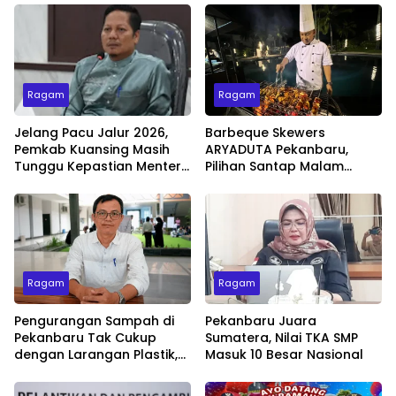
Ragam
Ragam
Jelang Pacu Jalur 2026,
Barbeque Skewers
Pemkab Kuansing Masih
ARYADUTA Pekanbaru,
Tunggu Kepastian Menteri
Pilihan Santap Malam
untuk Buka Festival
Minggu dengan Live Music
Ragam
Ragam
Pengurangan Sampah di
Pekanbaru Juara
Pekanbaru Tak Cukup
Sumatera, Nilai TKA SMP
dengan Larangan Plastik,
Masuk 10 Besar Nasional
Kesadaran Lingkungan
Jadi Penentu