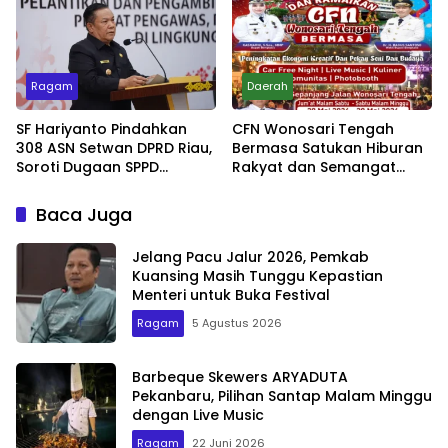
Ragam
Daerah
SF Hariyanto Pindahkan
CFN Wonosari Tengah
308 ASN Setwan DPRD Riau,
Bermasa Satukan Hiburan
Soroti Dugaan SPPD
Rakyat dan Semangat
Bermasalah
Ekonomi Kreatif
Baca Juga
Jelang Pacu Jalur 2026, Pemkab
Kuansing Masih Tunggu Kepastian
Menteri untuk Buka Festival
Ragam
5 Agustus 2026
Barbeque Skewers ARYADUTA
Pekanbaru, Pilihan Santap Malam Minggu
dengan Live Music
Ragam
22 Juni 2026