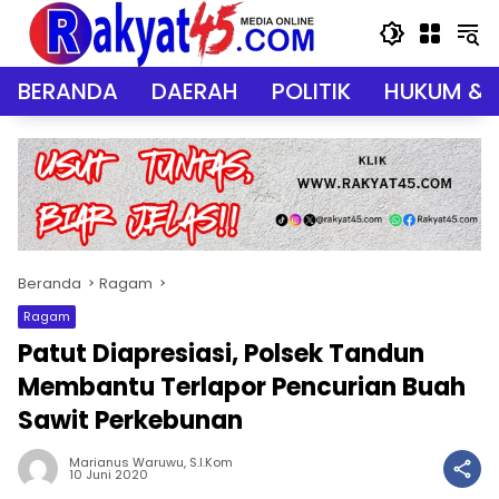
Langsung
ke
konten
BERANDA
DAERAH
POLITIK
HUKUM & 
Beranda
Ragam
Ragam
Patut Diapresiasi, Polsek Tandun
Membantu Terlapor Pencurian Buah
Sawit Perkebunan
Marianus Waruwu, S.I.Kom
10 Juni 2020