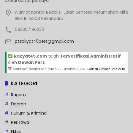
akurat dan terpercaya.
Alamat Kantor Redaksi: Jalan Sentosa Perumahan Alifa
Blok R. No.08 Pekanbaru
082367196233
pt.rakyat45pers@gmail.com
Rakyat45.com
telah
Terverifikasi Administratif
oleh
Dewan Pers
Sertifikat diterbitkan pada
27 Oktober 2025
·
Cek di DewanPers.or.id
KATEGORI
Ragam
Daerah
Hukum & Kriminal
Peristiwa
Ekbis