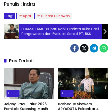
Penulis : Indra
Tag:
Dprd
H. Indra Gunawan
FORMASI RIAU: Bupati Rohil Diminta Buka Hasil
Pengawasan dan Evaluasi Sanksi PT. BSS
Pos Terkait
Ragam
Ragam
Jelang Pacu Jalur 2026,
Barbeque Skewers
Pemkab Kuansing Masih
ARYADUTA Pekanbaru,