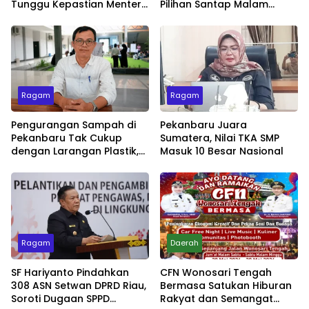
Tunggu Kepastian Menteri
Pilihan Santap Malam
untuk Buka Festival
Minggu dengan Live Music
Ragam
Ragam
Pengurangan Sampah di
Pekanbaru Juara
Pekanbaru Tak Cukup
Sumatera, Nilai TKA SMP
dengan Larangan Plastik,
Masuk 10 Besar Nasional
Kesadaran Lingkungan
Jadi Penentu
Ragam
Daerah
SF Hariyanto Pindahkan
CFN Wonosari Tengah
308 ASN Setwan DPRD Riau,
Bermasa Satukan Hiburan
Soroti Dugaan SPPD
Rakyat dan Semangat