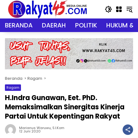
Langsung
ke
konten
BERANDA
DAERAH
POLITIK
HUKUM & 
Beranda
Ragam
Ragam
H.Indra Gunawan, Eet. PhD.
Memaksimalkan Sinergitas Kinerja
Partai Untuk Kepentingan Rakyat
Marianus Waruwu, S.I.Kom
12 Juni 2020